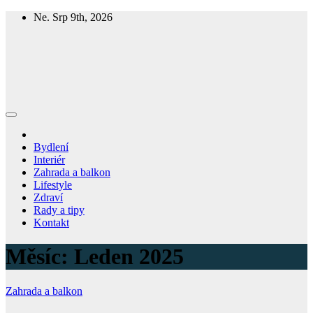
Skip
Ne. Srp 9th, 2026
to
content
Homespring
Magazín o bydlení a životě
Bydlení
Interiér
Zahrada a balkon
Lifestyle
Zdraví
Rady a tipy
Kontakt
Měsíc:
Leden 2025
Zahrada a balkon