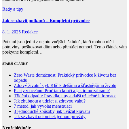
Rady a tipy
Jak se zbavit potkanů – Kompletní průvodce
8. 1. 2025
Redakce
Potkani jsou jedni z nejotravnějších škůdců, kteří mohou ničit
potraviny, poškozovat dům nebo přenášet nemoci. Tento článek vám
poskytne kompletní…
STARŠÍ ČLÁNKY
Zero Waste domácnost: Praktický průvodce k životu bez
odpadu
Zdravý životní styl: Klíč k delšímu a šťastnějšímu životu
Plasty v oceánu: Proč tam končí a jak tomu zabránit?
Třídění odpadu: Pravidla, tipy a další užitečné informace
Jak zhubnout a udržet si zdravou váhu?
7 metod, jak vyvolat menstruaci
3 jednoduché způsoby, jak uvázat kravatu
Jak se zbavit octomilek jednou provždy
Nepřehlédněte