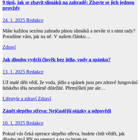
9 tipů, jak se zbavit slimáků na zahradě: Zbavte se jich jednou
provždy
24. 1. 2025
Redakce
Máte každou sezónu zahradu plnou slimáků a nevíte si s nimi rady?
Poradíme vám, jak na ně. V našem článku…
Zdraví
Jak dlouho vydrží člověk bez jídla, vody a spánku?
13. 1. 2025
Redakce
Už malé děti vědí, že voda, jídlo a spánek jsou pro zdravé fungování
lidského těla nesmírně důležité. Přemýšleli jste ale…
Lifestyle a zdraví
Zdraví
Zánět slepého střeva: Nejčastější otázky a odpovědi
10. 1. 2025
Redakce
Pokud vás čeká operace slepého střeva, budete chtít vědět, jak
dlouho trvá PN po operaci a na co byste se…