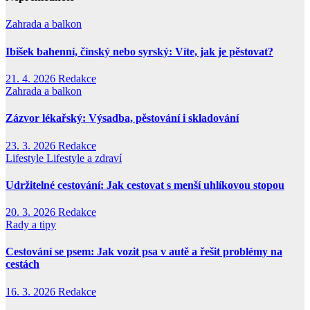
Zahrada a balkon
Ibišek bahenní, čínský nebo syrský: Víte, jak je pěstovat?
21. 4. 2026
Redakce
Zahrada a balkon
Zázvor lékařský: Výsadba, pěstování i skladování
23. 3. 2026
Redakce
Lifestyle
Lifestyle a zdraví
Udržitelné cestování: Jak cestovat s menší uhlíkovou stopou
20. 3. 2026
Redakce
Rady a tipy
Cestování se psem: Jak vozit psa v autě a řešit problémy na
cestách
16. 3. 2026
Redakce