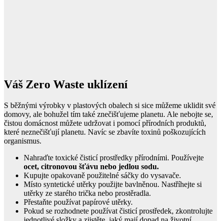
Váš Zero Waste uklízení
S běžnými výrobky v plastových obalech si sice můžeme uklidit své
domovy, ale bohužel tím také znečišťujeme planetu. Ale nebojte se,
čistou domácnost můžete udržovat i pomocí přírodních produktů,
které neznečišťují planetu. Navíc se zbavíte toxinů poškozujících
organismus.
Nahraďte toxické čisticí prostředky přírodními. Používejte
ocet, citronovou šťávu nebo jedlou sodu.
Kupujte opakovaně použitelné sáčky do vysavače.
Místo syntetické utěrky použijte bavlněnou. Nastříhejte si
utěrky ze starého trička nebo prostěradla.
Přestaňte používat papírové utěrky.
Pokud se rozhodnete používat čisticí prostředek, zkontrolujte
jednotlivé složky a zjistěte, jaký mají dopad na životní