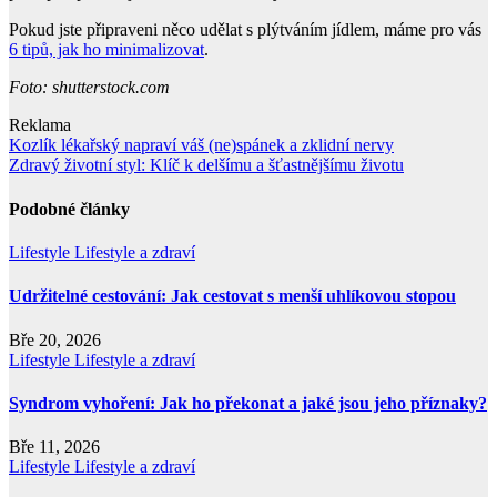
Pokud jste připraveni něco udělat s plýtváním jídlem, máme pro vás
6 tipů, jak ho minimalizovat
.
Foto: shutterstock.com
Reklama
Navigace
Kozlík lékařský napraví váš (ne)spánek a zklidní nervy
Zdravý životní styl: Klíč k delšímu a šťastnějšímu životu
pro
příspěvek
Podobné články
Lifestyle
Lifestyle a zdraví
Udržitelné cestování: Jak cestovat s menší uhlíkovou stopou
Bře 20, 2026
Lifestyle
Lifestyle a zdraví
Syndrom vyhoření: Jak ho překonat a jaké jsou jeho příznaky?
Bře 11, 2026
Lifestyle
Lifestyle a zdraví