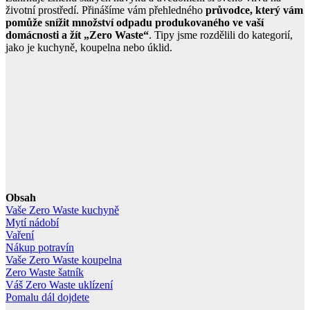
životní prostředí. Přinášíme vám přehledného
průvodce, který vám
pomůže snížit množství odpadu produkovaného ve vaší
domácnosti a žít „Zero Waste“
. Tipy jsme rozdělili do kategorií,
jako je kuchyně, koupelna nebo úklid.
Obsah
Vaše Zero Waste kuchyně
Mytí nádobí
Vaření
Nákup potravín
Vaše Zero Waste koupelna
Zero Waste šatník
Váš Zero Waste uklízení
Pomalu dál dojdete