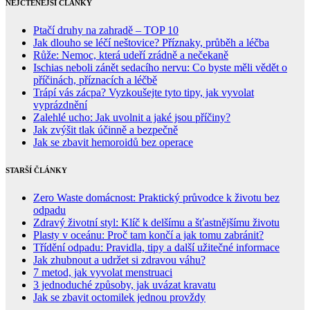
NEJČTENĚJŠÍ ČLÁNKY
Ptačí druhy na zahradě – TOP 10
Jak dlouho se léčí neštovice? Příznaky, průběh a léčba
Růže: Nemoc, která udeří zrádně a nečekaně
Ischias neboli zánět sedacího nervu: Co byste měli vědět o
příčinách, příznacích a léčbě
Trápí vás zácpa? Vyzkoušejte tyto tipy, jak vyvolat
vyprázdnění
Zalehlé ucho: Jak uvolnit a jaké jsou příčiny?
Jak zvýšit tlak účinně a bezpečně
Jak se zbavit hemoroidů bez operace
STARŠÍ ČLÁNKY
Zero Waste domácnost: Praktický průvodce k životu bez
odpadu
Zdravý životní styl: Klíč k delšímu a šťastnějšímu životu
Plasty v oceánu: Proč tam končí a jak tomu zabránit?
Třídění odpadu: Pravidla, tipy a další užitečné informace
Jak zhubnout a udržet si zdravou váhu?
7 metod, jak vyvolat menstruaci
3 jednoduché způsoby, jak uvázat kravatu
Jak se zbavit octomilek jednou provždy