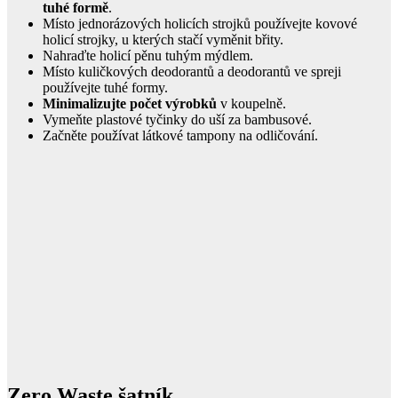
tuhé formě
.
Místo jednorázových holicích strojků používejte kovové
holicí strojky, u kterých stačí vyměnit břity.
Nahraďte holicí pěnu tuhým mýdlem.
Místo kuličkových deodorantů a deodorantů ve spreji
používejte tuhé formy.
Minimalizujte počet výrobků
v koupelně.
Vymeňte plastové tyčinky do uší za bambusové.
Začněte používat látkové tampony na odličování.
Zero Waste šatník