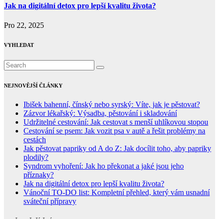
Jak na digitální detox pro lepší kvalitu života?
Pro 22, 2025
VYHLEDAT
NEJNOVĚJŠÍ ČLÁNKY
Ibišek bahenní, čínský nebo syrský: Víte, jak je pěstovat?
Zázvor lékařský: Výsadba, pěstování i skladování
Udržitelné cestování: Jak cestovat s menší uhlíkovou stopou
Cestování se psem: Jak vozit psa v autě a řešit problémy na
cestách
Jak pěstovat papriky od A do Z: Jak docílit toho, aby papriky
plodily?
Syndrom vyhoření: Jak ho překonat a jaké jsou jeho
příznaky?
Jak na digitální detox pro lepší kvalitu života?
Vánoční TO-DO list: Kompletní přehled, který vám usnadní
sváteční přípravy