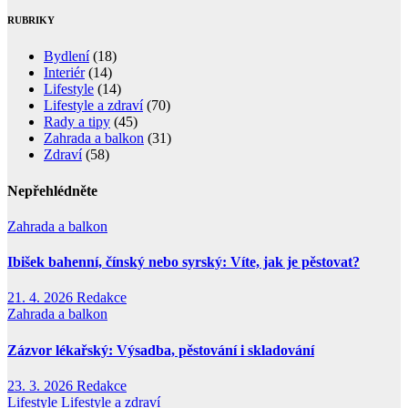
RUBRIKY
Bydlení
(18)
Interiér
(14)
Lifestyle
(14)
Lifestyle a zdraví
(70)
Rady a tipy
(45)
Zahrada a balkon
(31)
Zdraví
(58)
Nepřehlédněte
Zahrada a balkon
Ibišek bahenní, čínský nebo syrský: Víte, jak je pěstovat?
21. 4. 2026
Redakce
Zahrada a balkon
Zázvor lékařský: Výsadba, pěstování i skladování
23. 3. 2026
Redakce
Lifestyle
Lifestyle a zdraví