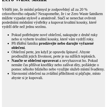
Věděli jste, že módní průmysl je zodpovědný až za 20 %
celosvětového odpadu? Nezapomeňte, že i se Zero Waste šatníkem
můžete vypadat stylově a atraktivně. Stačí se nenechat ovlivnit
posledními módními výstřelky a kupovat kvalitní kousky, které
vydrží déle než jednu sezónu.
Pokud potřebujete nové oblečení, nakupujte z druhé ruky
nebo si vyberte kvalitní kousky, které vám vydrží roky.
Při třídění šatníku
prodávejte nebo darujte vyřazené
oblečení
.
Oblečení perte, jen když je opravdu špinavé. Abyste
prodloužili jejich životnost, perte je na nižších teplotách.
Naučte se oblečení opravovat
a nevyhazovat ho. Pokud
nemáte čas přišívat knoflíky nebo zašívat díry, požádejte o
pomoc někoho blízkého nebo využijte služeb místní švadleny.
Slavnostní oblečení na zvláštní příležitosti si půjčujte, místo
abyste si je kupovali.