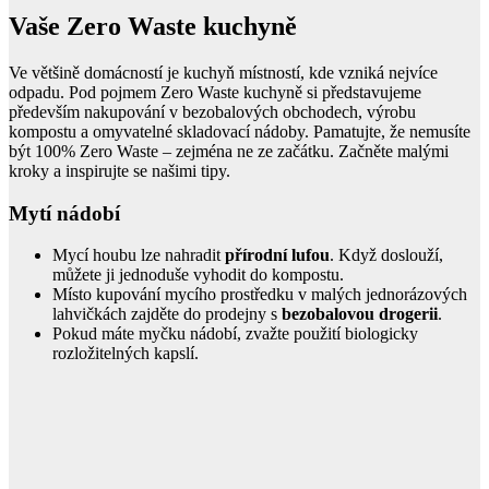
Vaše Zero Waste kuchyně
Ve většině domácností je kuchyň místností, kde vzniká nejvíce
odpadu. Pod pojmem Zero Waste kuchyně si představujeme
především nakupování v bezobalových obchodech, výrobu
kompostu a omyvatelné skladovací nádoby. Pamatujte, že nemusíte
být 100% Zero Waste – zejména ne ze začátku. Začněte malými
kroky a inspirujte se našimi tipy.
Mytí nádobí
Mycí houbu lze nahradit
přírodní lufou
. Když doslouží,
můžete ji jednoduše vyhodit do kompostu.
Místo kupování mycího prostředku v malých jednorázových
lahvičkách zajděte do prodejny s
bezobalovou drogerii
.
Pokud máte myčku nádobí, zvažte použití biologicky
rozložitelných kapslí.