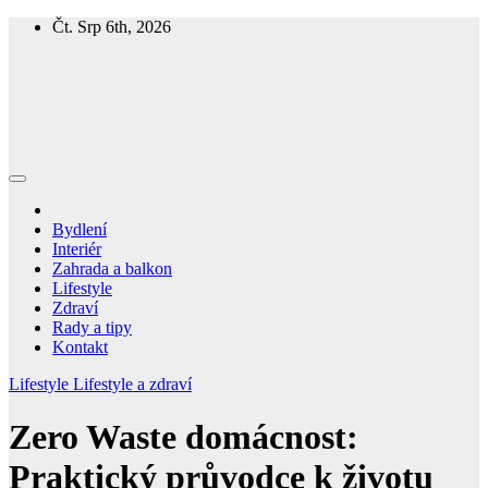
Skip
Čt. Srp 6th, 2026
to
content
Homespring
Magazín o bydlení a životě
Bydlení
Interiér
Zahrada a balkon
Lifestyle
Zdraví
Rady a tipy
Kontakt
Lifestyle
Lifestyle a zdraví
Zero Waste domácnost:
Praktický průvodce k životu