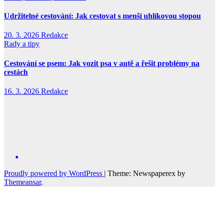
Udržitelné cestování: Jak cestovat s menší uhlíkovou stopou
20. 3. 2026
Redakce
Rady a tipy
Cestování se psem: Jak vozit psa v autě a řešit problémy na
cestách
16. 3. 2026
Redakce
Proudly powered by WordPress
|
Theme: Newspaperex by
Themeansar
.