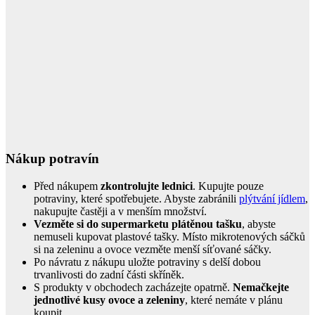
Nákup potravín
Před nákupem
zkontrolujte lednici
. Kupujte pouze
potraviny, které spotřebujete. Abyste zabránili
plýtvání jídlem
,
nakupujte častěji a v menším množství.
Vezměte si do supermarketu plátěnou tašku
, abyste
nemuseli kupovat plastové tašky. Místo mikrotenových sáčků
si na zeleninu a ovoce vezměte menší síťované sáčky.
Po návratu z nákupu uložte potraviny s delší dobou
trvanlivosti do zadní části skříněk.
S produkty v obchodech zacházejte opatrně.
Nemačkejte
jednotlivé kusy ovoce a zeleniny
, které nemáte v plánu
koupit.