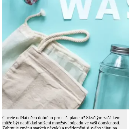
Chcete udělat něco dobrého pro naši planetu? Skvělým začátkem
může být například snížení množství odpadu ve vaší domácnosti.
Zahrnuje změnu starých návyků a uvědomění si svého vlivu na