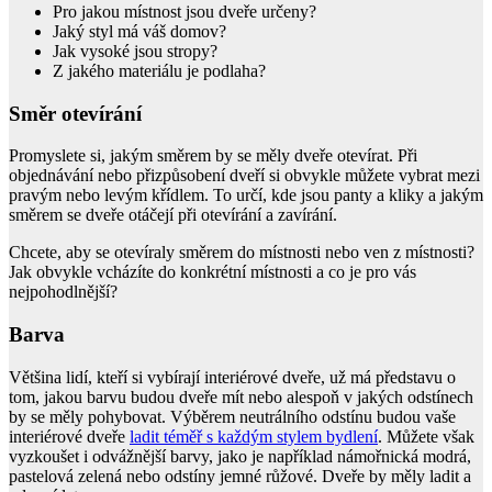
Pro jakou místnost jsou dveře určeny?
Jaký styl má váš domov?
Jak vysoké jsou stropy?
Z jakého materiálu je podlaha?
Směr otevírání
Promyslete si, jakým směrem by se měly dveře otevírat. Při
objednávání nebo přizpůsobení dveří si obvykle můžete vybrat mezi
pravým nebo levým křídlem. To určí, kde jsou panty a kliky a jakým
směrem se dveře otáčejí při otevírání a zavírání.
Chcete, aby se otevíraly směrem do místnosti nebo ven z místnosti?
Jak obvykle vcházíte do konkrétní místnosti a co je pro vás
nejpohodlnější?
Barva
Většina lidí, kteří si vybírají interiérové dveře, už má představu o
tom, jakou barvu budou dveře mít nebo alespoň v jakých odstínech
by se měly pohybovat. Výběrem neutrálního odstínu budou vaše
interiérové dveře
ladit téměř s každým stylem bydlení
. Můžete však
vyzkoušet i odvážnější barvy, jako je například námořnická modrá,
pastelová zelená nebo odstíny jemné růžové. Dveře by měly ladit a