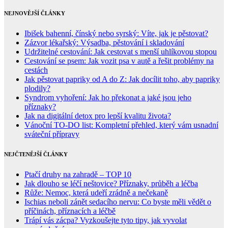
NEJNOVĚJŠÍ ČLÁNKY
Ibišek bahenní, čínský nebo syrský: Víte, jak je pěstovat?
Zázvor lékařský: Výsadba, pěstování i skladování
Udržitelné cestování: Jak cestovat s menší uhlíkovou stopou
Cestování se psem: Jak vozit psa v autě a řešit problémy na
cestách
Jak pěstovat papriky od A do Z: Jak docílit toho, aby papriky
plodily?
Syndrom vyhoření: Jak ho překonat a jaké jsou jeho
příznaky?
Jak na digitální detox pro lepší kvalitu života?
Vánoční TO-DO list: Kompletní přehled, který vám usnadní
sváteční přípravy
NEJČTENĚJŠÍ ČLÁNKY
Ptačí druhy na zahradě – TOP 10
Jak dlouho se léčí neštovice? Příznaky, průběh a léčba
Růže: Nemoc, která udeří zrádně a nečekaně
Ischias neboli zánět sedacího nervu: Co byste měli vědět o
příčinách, příznacích a léčbě
Trápí vás zácpa? Vyzkoušejte tyto tipy, jak vyvolat