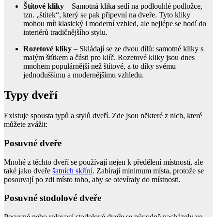
Štítové kliky
– Samotná klika sedí na podlouhlé podložce,
tzn. „štítek“, který se pak připevní na dveře. Tyto kliky
mohou mít klasický i moderní vzhled, ale nejlépe se hodí do
interiérů tradičnějšího stylu.
Rozetové kliky
– Skládají se ze dvou dílů: samotné kliky s
malým štítkem a části pro klíč. Rozetové kliky jsou dnes
mnohem populárnější než štítové, a to díky svému
jednoduššímu a modernějšímu vzhledu.
Typy dveří
Existuje spousta typů a stylů dveří. Zde jsou některé z nich, které
můžete zvážit:
Posuvné dveře
Mnohé z těchto dveří se používají nejen k předělení místnosti, ale
také jako dveře
šatních skříní
. Zabírají minimum místa, protože se
posouvají po zdi místo toho, aby se otevíraly do místnosti.
Posuvné stodolové dveře
Posuvné nebo rolovací stodolové dveře se původně nacházely ve