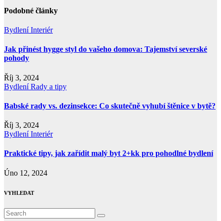
příspěvek
Podobné články
Bydlení
Interiér
Jak přinést hygge styl do vašeho domova: Tajemství severské
pohody
Říj 3, 2024
Bydlení
Rady a tipy
Babské rady vs. dezinsekce: Co skutečně vyhubí štěnice v bytě?
Říj 3, 2024
Bydlení
Interiér
Praktické tipy, jak zařídit malý byt 2+kk pro pohodlné bydlení
Úno 12, 2024
VYHLEDAT