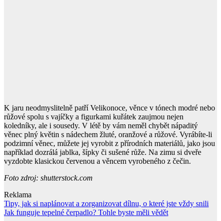
K jaru neodmyslitelně patří Velikonoce, věnce v tónech modré nebo
růžové spolu s vajíčky a figurkami kuřátek zaujmou nejen
koledníky, ale i sousedy. V létě by vám neměl chybět nápaditý
věnec plný květin s nádechem žluté, oranžové a růžové. Vyrábíte-li
podzimní věnec, můžete jej vyrobit z přírodních materiálů, jako jsou
například dozrálá jablka, šípky či sušené růže. Na zimu si dveře
vyzdobte klasickou červenou a věncem vyrobeného z čečin.
Foto zdroj: shutterstock.com
Reklama
Navigace
Tipy, jak si naplánovat a zorganizovat dílnu, o které jste vždy snili
Jak funguje tepelné čerpadlo? Tohle byste měli vědět
pro