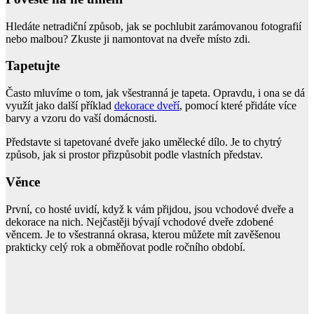
Hledáte netradiční způsob, jak se pochlubit zarámovanou fotografií
nebo malbou? Zkuste ji namontovat na dveře místo zdi.
Tapetujte
Často mluvíme o tom, jak všestranná je tapeta. Opravdu, i ona se dá
využít jako další příklad
dekorace dveří
, pomocí které přidáte více
barvy a vzoru do vaší domácnosti.
Představte si tapetované dveře jako umělecké dílo. Je to chytrý
způsob, jak si prostor přizpůsobit podle vlastních představ.
Věnce
První, co hosté uvidí, když k vám přijdou, jsou vchodové dveře a
dekorace na nich. Nejčastěji bývají vchodové dveře zdobené
věncem. Je to všestranná okrasa, kterou můžete mít zavěšenou
prakticky celý rok a obměňovat podle ročního období.