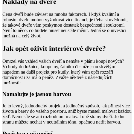
Náklady na dveře
Cena dveří bude záviset na mnoha faktorech. I když kvalitní a
robustní dveře mohou vyžadovat více financí, je třeba si uvědomit,
že takové dveře vám poskytnou dostatek bezpečnosti i soukromí.
Není to něco, co budete muset neustále měnit. Jedná se o investici
možná na celý život.
Jak opět oživit interiérové dveře?
Omrzel vás vzhled vašich dveří a nemáte v plánu koupi nových?
Vchody do ložnice, koupelny, šatníku či spíže jsou skvělým
nápadem na další projekt pro kutily, který vám opět rozzáří
domácnost i za málo peněz. Zvažte některé z následujících
možností:
Namalujte je jasnou barvou
Je to levný, jednoduchý projekt a jedinečný způsob, jak přinést více
života a barev do vašeho prostoru, aniž byste museli malovat každou
zeď. Nemusíte se ani rozhodnout malovat obě strany dveří. Jednu
stranu můžete nechat v neutrálním tónu, opačnou natřít barvou.
Pověste na ně umění