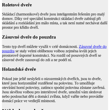
Roletové dveře
Skládací (harmonikové) dveře jsou inteligentním řešením pro malý
domov. Díky své speciální konstrukci skládací dveře zabírají při
skládání a rozkládání jen málo místa, a tak není nutné nechávat další
prostor pro křídlo dveří.
Zásuvné dveře do pouzdra
Tento typ dveří můžete využít v celé domácnosti.
Zásuvné
dveře do
pouzdra
se staly velmi oblíbenou volbou zejména kvůli jejich
prostorově úsporné konstrukci. Na rozdíl od posuvných dveří se
zásuvné dveře zasouvají do zdi a ne podél ní.
Holandské dveře
Pokud jste ještě neslyšeli o nizozemských dveřích, jsou to dveře,
které jsou horizontálně rozdělené na polovinu. To umožňuje
otevírání horní poloviny, zatímco spodní polovina zůstane zavřená.
Jsou skvělou volbou pro interiérové dveře, umožní vám sledovat
nebo poslouchat děti a domácí zvířata, když vaříte nebo provádíte
domácí práce ve vedlejší místnosti.