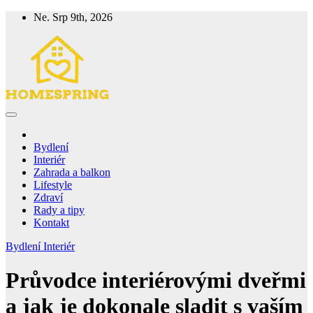
Skip
Ne. Srp 9th, 2026
to
content
Homespring
Magazín o bydlení a životě
Bydlení
Interiér
Zahrada a balkon
Lifestyle
Zdraví
Rady a tipy
Kontakt
Bydlení
Interiér
Průvodce interiérovými dveřmi
a jak je dokonale sladit s vaším