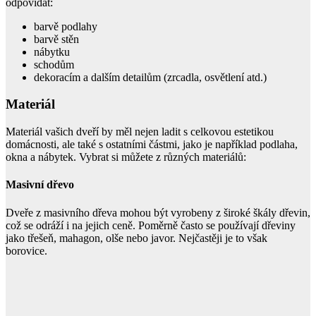
odpovídat:
barvě podlahy
barvě stěn
nábytku
schodům
dekoracím a dalším detailům (zrcadla, osvětlení atd.)
Materiál
Materiál vašich dveří by měl nejen ladit s celkovou estetikou
domácnosti, ale také s ostatními částmi, jako je například podlaha,
okna a nábytek. Vybrat si můžete z různých materiálů:
Masivní dřevo
Dveře z masivního dřeva mohou být vyrobeny z široké škály dřevin,
což se odráží i na jejich ceně. Poměrně často se používají dřeviny
jako třešeň, mahagon, olše nebo javor. Nejčastěji je to však
borovice.