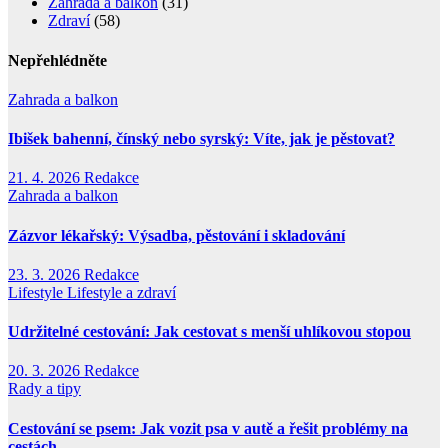
Zahrada a balkon
(31)
Zdraví
(58)
Nepřehlédněte
Zahrada a balkon
Ibišek bahenní, čínský nebo syrský: Víte, jak je pěstovat?
21. 4. 2026
Redakce
Zahrada a balkon
Zázvor lékařský: Výsadba, pěstování i skladování
23. 3. 2026
Redakce
Lifestyle
Lifestyle a zdraví
Udržitelné cestování: Jak cestovat s menší uhlíkovou stopou
20. 3. 2026
Redakce
Rady a tipy
Cestování se psem: Jak vozit psa v autě a řešit problémy na
cestách