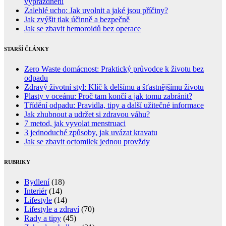
vyprázdnění
Zalehlé ucho: Jak uvolnit a jaké jsou příčiny?
Jak zvýšit tlak účinně a bezpečně
Jak se zbavit hemoroidů bez operace
STARŠÍ ČLÁNKY
Zero Waste domácnost: Praktický průvodce k životu bez
odpadu
Zdravý životní styl: Klíč k delšímu a šťastnějšímu životu
Plasty v oceánu: Proč tam končí a jak tomu zabránit?
Třídění odpadu: Pravidla, tipy a další užitečné informace
Jak zhubnout a udržet si zdravou váhu?
7 metod, jak vyvolat menstruaci
3 jednoduché způsoby, jak uvázat kravatu
Jak se zbavit octomilek jednou provždy
RUBRIKY
Bydlení
(18)
Interiér
(14)
Lifestyle
(14)
Lifestyle a zdraví
(70)
Rady a tipy
(45)