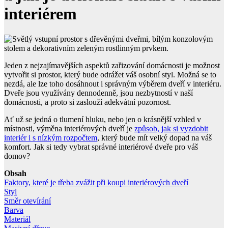
interiérem
Jeden z nejzajímavějších aspektů zařizování domácnosti je možnost
vytvořit si prostor, který bude odrážet váš osobní styl. Možná se to
nezdá, ale lze toho dosáhnout i správným výběrem dveří v interiéru.
Dveře jsou využívány dennodenně, jsou nezbytností v naší
domácnosti, a proto si zaslouží adekvátní pozornost.
Ať už se jedná o tlumení hluku, nebo jen o krásnější vzhled v
místnosti, výměna interiérových dveří je
způsob, jak si vyzdobit
interiér
i s nízkým rozpočtem
, který bude mít velký dopad na váš
komfort. Jak si tedy vybrat správné interiérové dveře pro váš
domov?
Obsah
Faktory, které je třeba zvážit při koupi interiérových dveří
Styl
Směr otevírání
Barva
Materiál