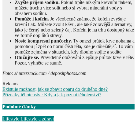
Zvyšte příjem sodíku.
Pokud trpíte nízkým krevním tlakem,
můžete trochu více solit nebo si vybrat minerální vody s
obsahem sodíku.
Pomůže i kofein.
Je všeobecně známo, že kofein zvyšuje
krevní tlak. Můžete zvolit kávu, ale také zdravější alternativy,
jako je černý nebo zelený čaj. Kofein je na trhu dostupný také
ve formě doplňků stravy.
Noste kompresní punčochy.
Ty omezí průtok krve nohama a
pomohou jí zpět do horní části těla, kde je důležitější. To vám
pomůže zejména v situacích, kdy dlouho stojíte a sedíte.
Otužujte se.
Pravidelné otužování zlepšuje průtok krve v těle.
Pozor, vyhněte se sauně.
Foto: shutterstock.com / depositphotos.com
Reklama
Navigace
Existuje možnost, jak se zbavit oparu do druhého dne?
Příznaky těhotenství: Kdy a jak poznat těhotenství?
pro
příspěvek
Podobné články
Lifestyle
Lifestyle a zdraví
Udržitelné cestování: Jak cestovat s menší uhlíkovou stopou