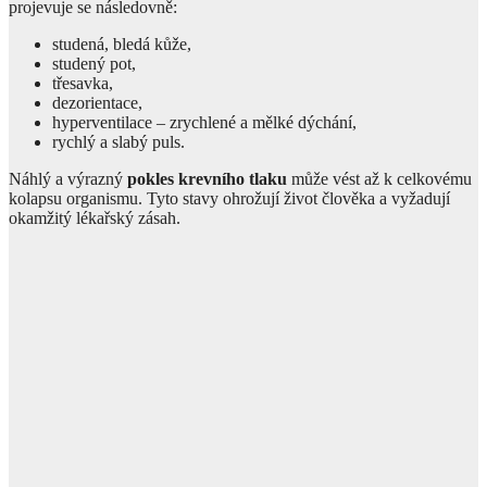
projevuje se následovně:
studená, bledá kůže,
studený pot,
třesavka,
dezorientace,
hyperventilace – zrychlené a mělké dýchání,
rychlý a slabý puls.
Náhlý a výrazný
pokles krevního tlaku
může vést až k celkovému
kolapsu organismu. Tyto stavy ohrožují život člověka a vyžadují
okamžitý lékařský zásah.