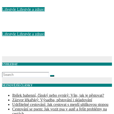
Bře 20, 2026
Lifestyle
Lifestyle a zdraví
Syndrom vyhoření: Jak ho překonat a jaké jsou jeho příznaky?
Bře 11, 2026
Lifestyle
Lifestyle a zdraví
Jak na digitální detox pro lepší kvalitu života?
Pro 22, 2025
VYHLEDAT
NEJNOVĚJŠÍ ČLÁNKY
Ibišek bahenní, čínský nebo syrský: Víte, jak je pěstovat?
Zázvor lékařský: Výsadba, pěstování i skladování
Udržitelné cestování: Jak cestovat s menší uhlíkovou stopou
Cestování se psem: Jak vozit psa v autě a řešit problémy na
cestách