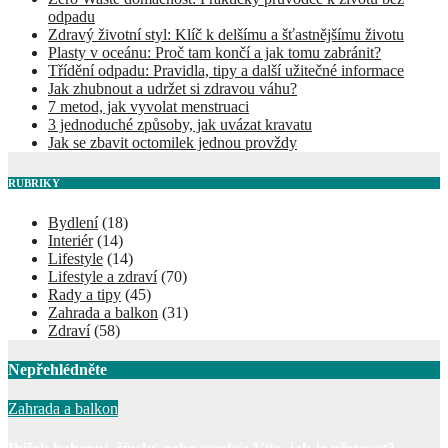
odpadu
Zdravý životní styl: Klíč k delšímu a šťastnějšímu životu
Plasty v oceánu: Proč tam končí a jak tomu zabránit?
Třídění odpadu: Pravidla, tipy a další užitečné informace
Jak zhubnout a udržet si zdravou váhu?
7 metod, jak vyvolat menstruaci
3 jednoduché způsoby, jak uvázat kravatu
Jak se zbavit octomilek jednou provždy
RUBRIKY
Bydlení
(18)
Interiér
(14)
Lifestyle
(14)
Lifestyle a zdraví
(70)
Rady a tipy
(45)
Zahrada a balkon
(31)
Zdraví
(58)
Nepřehlédněte
Zahrada a balkon