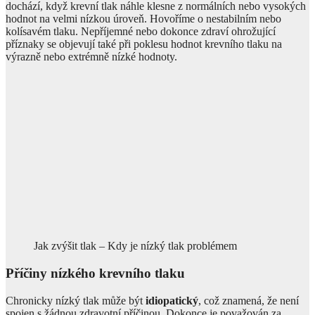
dochází, když krevní tlak náhle klesne z normálních nebo vysokých
hodnot na velmi nízkou úroveň. Hovoříme o nestabilním nebo
kolísavém tlaku. Nepříjemné nebo dokonce zdraví ohrožující
příznaky se objevují také při poklesu hodnot krevního tlaku na
výrazně nebo extrémně nízké hodnoty.
Jak zvýšit tlak – Kdy je nízký tlak problémem
Příčiny nízkého krevního tlaku
Chronicky nízký tlak může být
idiopatický
, což znamená, že není
spojen s žádnou zdravotní příčinou. Dokonce je považován za