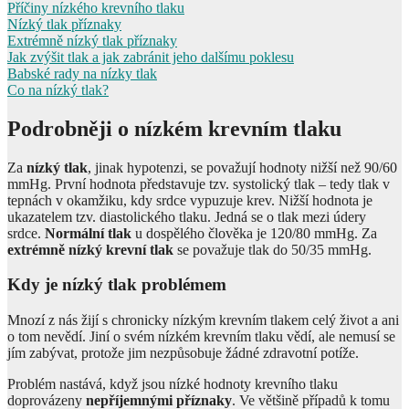
Příčiny nízkého krevního tlaku
Nízký tlak příznaky
Extrémně nízký tlak příznaky
Jak zvýšit tlak a jak zabránit jeho dalšímu poklesu
Babské rady na nízky tlak
Co na nízký tlak?
Podrobněji o nízkém krevním tlaku
Za
nízký tlak
, jinak hypotenzi, se považují hodnoty nižší než 90/60
mmHg. První hodnota představuje tzv. systolický tlak – tedy tlak v
tepnách v okamžiku, kdy srdce vypuzuje krev. Nižší hodnota je
ukazatelem tzv. diastolického tlaku. Jedná se o tlak mezi údery
srdce.
Normální tlak
u dospělého člověka je 120/80 mmHg. Za
extrémně nízký krevní tlak
se považuje tlak do 50/35 mmHg.
Kdy je nízký tlak problémem
Mnozí z nás žijí s chronicky nízkým krevním tlakem celý život a ani
o tom nevědí. Jiní o svém nízkém krevním tlaku vědí, ale nemusí se
jím zabývat, protože jim nezpůsobuje žádné zdravotní potíže.
Problém nastává, když jsou nízké hodnoty krevního tlaku
doprovázeny
nepříjemnými příznaky
. Ve většině případů k tomu