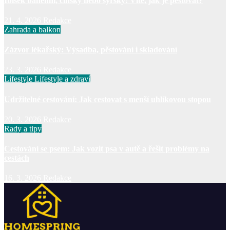
Ibišek bahenní, čínský nebo syrský: Víte, jak je pěstovat?
21. 4. 2026
Redakce
Zahrada a balkon
Zázvor lékařský: Výsadba, pěstování i skladování
23. 3. 2026
Redakce
Lifestyle
Lifestyle a zdraví
Udržitelné cestování: Jak cestovat s menší uhlíkovou stopou
20. 3. 2026
Redakce
Rady a tipy
Cestování se psem: Jak vozit psa v autě a řešit problémy na
cestách
16. 3. 2026
Redakce