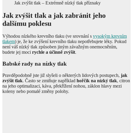
Jak zvýšit tlak – Extrémně nízký tlak příznaky
Jak zvýšit tlak a jak zabránit jeho
dalšímu poklesu
Výhodou nízkého krevního tlaku (ve srovnání s
vysokým krevním
tlakem
) je, že ke zvýšení krevního tlaku nepotřebujete léky. Pokud
není váš nízký tlak způsoben jiným závažným onemocněním,
budete jej moci
rychle a účinně zvýšit
.
Babské rady na nízky tlak
Pravděpodobně jste již slyšeli o některých lidových postupech,
jak
zvýšit tlak
. Často se zmiňuje například
hořčík na nízký tlak
, citron
na jeho optimalizaci, káva, překřížení nohou, záklon hlavy mezi
koleny nebo pomalé změny polohy.