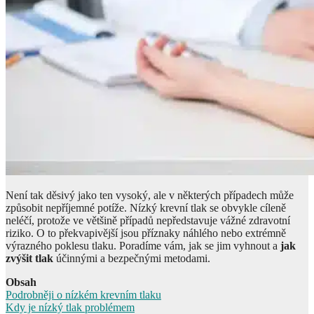
Není tak děsivý jako ten vysoký, ale v některých případech může
způsobit nepříjemné potíže. Nízký krevní tlak se obvykle cíleně
neléčí, protože ve většině případů nepředstavuje vážné zdravotní
riziko. O to překvapivější jsou příznaky náhlého nebo extrémně
výrazného poklesu tlaku. Poradíme vám, jak se jim vyhnout a
jak
zvýšit tlak
účinnými a bezpečnými metodami.
Obsah
Podrobněji o nízkém krevním tlaku
Kdy je nízký tlak problémem