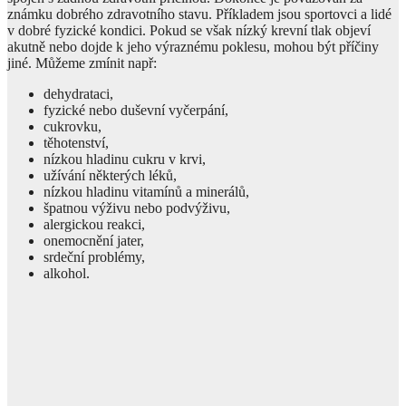
známku dobrého zdravotního stavu. Příkladem jsou sportovci a lidé
v dobré fyzické kondici. Pokud se však nízký krevní tlak objeví
akutně nebo dojde k jeho výraznému poklesu, mohou být příčiny
jiné. Můžeme zmínit např:
dehydrataci,
fyzické nebo duševní vyčerpání,
cukrovku,
těhotenství,
nízkou hladinu cukru v krvi,
užívání některých léků,
nízkou hladinu vitamínů a minerálů,
špatnou výživu nebo podvýživu,
alergickou reakci,
onemocnění jater,
srdeční problémy,
alkohol.