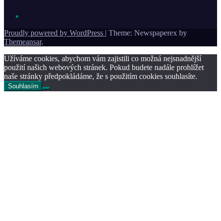
Proudly powered by WordPress
|
Theme: Newspaperex by
Themeansar
.
Užíváme cookies, abychom vám zajistili co možná nejsnadnější
použití našich webových stránek. Pokud budete nadále prohlížet
naše stránky předpokládáme, že s použitím cookies souhlasíte.
Souhlasím