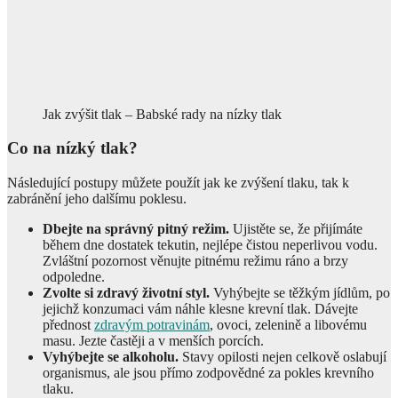
Jak zvýšit tlak – Babské rady na nízky tlak
Co na nízký tlak?
Následující postupy můžete použít jak ke zvýšení tlaku, tak k
zabránění jeho dalšímu poklesu.
Dbejte na správný pitný režim.
Ujistěte se, že přijímáte
během dne dostatek tekutin, nejlépe čistou neperlivou vodu.
Zvláštní pozornost věnujte pitnému režimu ráno a brzy
odpoledne.
Zvolte si zdravý životní styl.
Vyhýbejte se těžkým jídlům, po
jejichž konzumaci vám náhle klesne krevní tlak. Dávejte
přednost
zdravým potravinám
, ovoci, zelenině a libovému
masu. Jezte častěji a v menších porcích.
Vyhýbejte se alkoholu.
Stavy opilosti nejen celkově oslabují
organismus, ale jsou přímo zodpovědné za pokles krevního
tlaku.