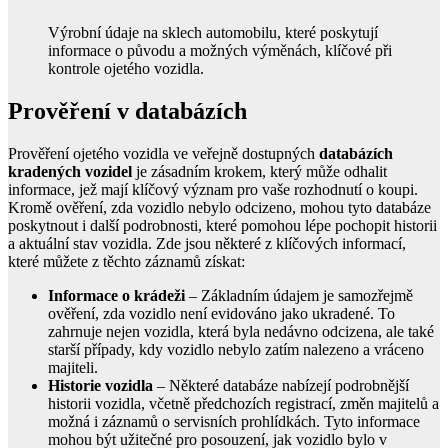
Výrobní údaje na sklech automobilu, které poskytují
informace o původu a možných výměnách, klíčové při
kontrole ojetého vozidla.
Prověření v databázích
Prověření ojetého vozidla ve veřejně dostupných
databázích
kradených vozidel
je zásadním krokem, který může odhalit
informace, jež mají klíčový význam pro vaše rozhodnutí o koupi.
Kromě ověření, zda vozidlo nebylo odcizeno, mohou tyto databáze
poskytnout i další podrobnosti, které pomohou lépe pochopit historii
a aktuální stav vozidla. Zde jsou některé z klíčových informací,
které můžete z těchto záznamů získat:
Informace o krádeži
– Základním údajem je samozřejmě
ověření, zda vozidlo není evidováno jako ukradené. To
zahrnuje nejen vozidla, která byla nedávno odcizena, ale také
starší případy, kdy vozidlo nebylo zatím nalezeno a vráceno
majiteli.
Historie vozidla
– Některé databáze nabízejí podrobnější
historii vozidla, včetně předchozích registrací, změn majitelů a
možná i záznamů o servisních prohlídkách. Tyto informace
mohou být užitečné pro posouzení, jak vozidlo bylo v