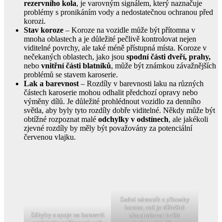
rezervního kola
, je varovným signálem, který naznačuje
problémy s pronikáním vody a nedostatečnou ochranou před
korozi.
Stav koroze
– Koroze na vozidle může být přítomna v
mnoha oblastech a je důležité pečlivě kontrolovat nejen
viditelné povrchy, ale také méně přístupná místa. Koroze v
nečekaných oblastech, jako jsou
spodní části dveří, prahy,
nebo
vnitřní části blatníků
, může být známkou závažnějších
problémů se stavem karoserie.
Lak a barevnost
– Rozdíly v barevnosti laku na různých
částech karoserie mohou odhalit předchozí opravy nebo
výměny dílů. Je důležité prohlédnout vozidlo za denního
světla, aby byly tyto rozdíly dobře viditelné. Někdy může být
obtížné rozpoznat malé
odchylky v odstínech
, ale jakékoli
zjevné rozdíly by měly být považovány za potenciální
červenou vlajku.
Zadní nárazník s příznaky
koroze, což je důležité
Záhyby a spoje na karoserii
zkontrolovat kvůli