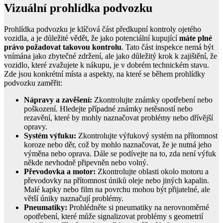
Vizuální prohlídka podvozku
Prohlídka podvozku je klíčová část předkupní kontroly ojetého
vozidla, a je důležité vědět, že jako potenciální kupující
máte plné
právo požadovat takovou kontrolu
. Tato část inspekce nemá být
vnímána jako zbytečné zdržení, ale jako důležitý krok k zajištění, že
vozidlo, které zvažujete k nákupu, je v dobrém technickém stavu.
Zde jsou konkrétní místa a aspekty, na které se během prohlídky
podvozku zaměřit:
Nápravy a zavěšení:
Zkontrolujte známky opotřebení nebo
poškození. Hledejte případné známky netěsností nebo
rezavění, které by mohly naznačovat problémy nebo dřívější
opravy.
Systém výfuku:
Zkontrolujte výfukový systém na přítomnost
koroze nebo děr, což by mohlo naznačovat, že je nutná jeho
výměna nebo oprava. Dále se podívejte na to, zda není výfuk
někde nevhodně připevněn nebo volný.
Převodovka a motor:
Zkontrolujte oblasti okolo motoru a
převodovky na přítomnost úniků oleje nebo jiných kapalin.
Malé kapky nebo film na povrchu mohou být přijatelné, ale
větší úniky naznačují problémy.
Pneumatiky:
Prohlédněte si pneumatiky na nerovnoměrné
opotřebení, které může signalizovat problémy s geometrií