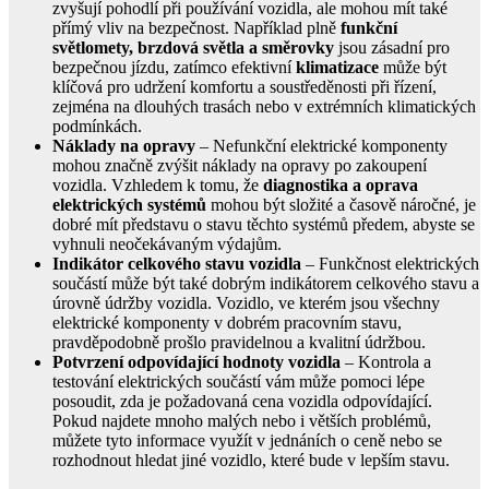
zvyšují pohodlí při používání vozidla, ale mohou mít také
přímý vliv na bezpečnost. Například plně
funkční
světlomety, brzdová světla a směrovky
jsou zásadní pro
bezpečnou jízdu, zatímco efektivní
klimatizace
může být
klíčová pro udržení komfortu a soustředěnosti při řízení,
zejména na dlouhých trasách nebo v extrémních klimatických
podmínkách.
Náklady na opravy
– Nefunkční elektrické komponenty
mohou značně zvýšit náklady na opravy po zakoupení
vozidla. Vzhledem k tomu, že
diagnostika a oprava
elektrických systémů
mohou být složité a časově náročné, je
dobré mít představu o stavu těchto systémů předem, abyste se
vyhnuli neočekávaným výdajům.
Indikátor celkového stavu vozidla
– Funkčnost elektrických
součástí může být také dobrým indikátorem celkového stavu a
úrovně údržby vozidla. Vozidlo, ve kterém jsou všechny
elektrické komponenty v dobrém pracovním stavu,
pravděpodobně prošlo pravidelnou a kvalitní údržbou.
Potvrzení odpovídající hodnoty vozidla
– Kontrola a
testování elektrických součástí vám může pomoci lépe
posoudit, zda je požadovaná cena vozidla odpovídající.
Pokud najdete mnoho malých nebo i větších problémů,
můžete tyto informace využít v jednáních o ceně nebo se
rozhodnout hledat jiné vozidlo, které bude v lepším stavu.