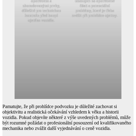
opotřebení a
ukazující na opotřebené
zkorodovanými prvky,
části a potenciální
důležité pro technickou
problémy, které je třeba
kontrolu před koupí
zvážit při prohlídce ojetiny.
ojetého vozidla.
Pamatujte, že při prohlídce podvozku je důležité zachovat si
objektivitu a realistická očekávání vzhledem k věku a historii
vozidla. Pokud objevíte některé z výše uvedených problémů, může
být rozumné požádat o profesionální posouzení od kvalifikovaného
mechanika nebo zvážit další vyjednávání o ceně vozidla.