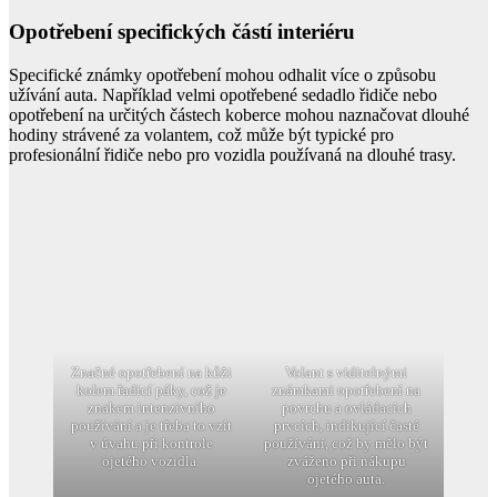
Opotřebení specifických částí interiéru
Specifické známky opotřebení mohou odhalit více o způsobu
užívání auta. Například velmi opotřebené sedadlo řidiče nebo
opotřebení na určitých částech koberce mohou naznačovat dlouhé
hodiny strávené za volantem, což může být typické pro
profesionální řidiče nebo pro vozidla používaná na dlouhé trasy.
Značné opotřebení na kůži
Volant s viditelnými
kolem řadicí páky, což je
známkami opotřebení na
znakem intenzivního
povrchu a ovládacích
používání a je třeba to vzít
prvcích, indikující časté
v úvahu při kontrole
používání, což by mělo být
ojetého vozidla.
zváženo při nákupu
ojetého auta.