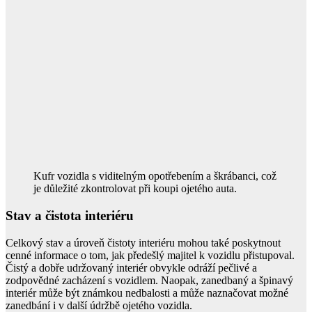
Kufr vozidla s viditelným opotřebením a škrábanci, což
je důležité zkontrolovat při koupi ojetého auta.
Stav a čistota interiéru
Celkový stav a úroveň čistoty interiéru mohou také poskytnout
cenné informace o tom, jak předešlý majitel k vozidlu přistupoval.
Čistý a dobře udržovaný interiér obvykle odráží pečlivé a
zodpovědné zacházení s vozidlem. Naopak, zanedbaný a špinavý
interiér může být známkou nedbalosti a může naznačovat možné
zanedbání i v další údržbě ojetého vozidla.