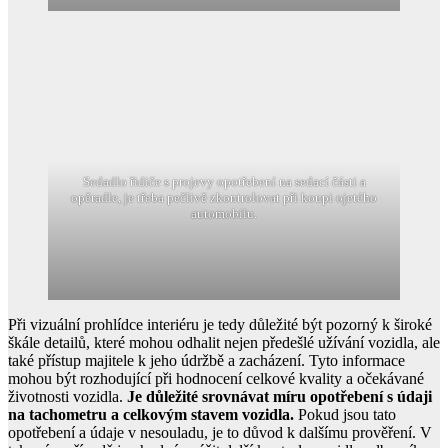
Sedadlo řidiče s projevy opotřebení na sedací části a
opěradle, je třeba pečlivě zkontrolovat při koupi ojetého
automobilu.
Při vizuální prohlídce interiéru je tedy důležité být pozorný k široké
škále detailů, které mohou odhalit nejen předešlé užívání vozidla, ale
také přístup majitele k jeho údržbě a zacházení. Tyto informace
mohou být rozhodující při hodnocení celkové kvality a očekávané
životnosti vozidla.
Je důležité srovnávat míru opotřebení s údaji
na tachometru a celkovým stavem vozidla.
Pokud jsou tato
opotřebení a údaje v nesouladu, je to důvod k dalšímu prověření. V