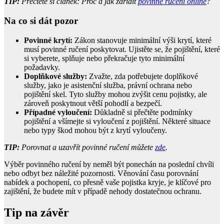
TIP:
Přečtěte si článek: Proč a jak zařídit
povinné ručení online
?
Na co si dát pozor
Povinné krytí:
Zákon stanovuje minimální výši krytí, které
musí povinné ručení poskytovat. Ujistěte se, že pojištění, které
si vyberete, splňuje nebo překračuje tyto minimální
požadavky.
Doplňkové služby:
Zvažte, zda potřebujete doplňkové
služby, jako je asistenční služba, právní ochrana nebo
pojištění skel. Tyto služby mohou zvýšit cenu pojistky, ale
zároveň poskytnout větší pohodlí a bezpečí.
Případné vyloučení:
Důkladně si přečtěte podmínky
pojištění a všímejte si vyloučení z pojištění. Některé situace
nebo typy škod mohou být z krytí vyloučeny.
TIP:
Porovnat a uzavřít povinné ručení můžete
zde
.
Výběr povinného ručení by neměl být ponechán na poslední chvíli
nebo odbyt bez náležité pozornosti. Věnování času porovnání
nabídek a pochopení, co přesně vaše pojistka kryje, je klíčové pro
zajištění, že budete mít v případě nehody dostatečnou ochranu.
Tip na závěr