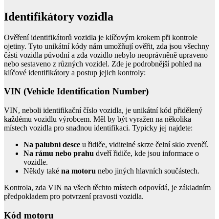
Identifikátory vozidla
Ověření identifikátorů vozidla je klíčovým krokem při kontrole
ojetiny. Tyto unikátní kódy nám umožňují ověřit, zda jsou všechny
části vozidla původní a zda vozidlo nebylo neoprávněně upraveno
nebo sestaveno z různých vozidel. Zde je podrobnější pohled na
klíčové identifikátory a postup jejich kontroly:
VIN (Vehicle Identification Number)
VIN, neboli identifikační číslo vozidla, je unikátní kód přidělený
každému vozidlu výrobcem. Měl by být vyražen na několika
místech vozidla pro snadnou identifikaci. Typicky jej najdete:
Na palubní desce
u řidiče, viditelné skrze čelní sklo zvenčí.
Na rámu nebo prahu
dveří řidiče, kde jsou informace o
vozidle.
Někdy také
na motoru
nebo jiných hlavních součástech.
Kontrola, zda VIN na všech těchto místech odpovídá, je základním
předpokladem pro potvrzení pravosti vozidla.
Kód motoru