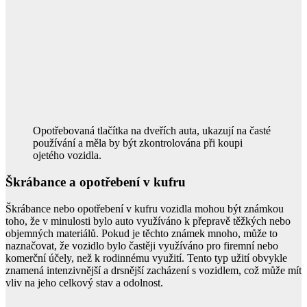
Opotřebovaná tlačítka na dveřích auta, ukazují na časté
používání a měla by být zkontrolována při koupi
ojetého vozidla.
Škrábance a opotřebení v kufru
Škrábance nebo opotřebení v kufru vozidla mohou být známkou
toho, že v minulosti bylo auto využíváno k přepravě těžkých nebo
objemných materiálů. Pokud je těchto známek mnoho, může to
naznačovat, že vozidlo bylo častěji využíváno pro firemní nebo
komerční účely, než k rodinnému využití. Tento typ užití obvykle
znamená intenzivnější a drsnější zacházení s vozidlem, což může mít
vliv na jeho celkový stav a odolnost.