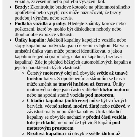
vozidla, zavěšením nebo potřebu vyvážení kol.
Brzdy:
Zkontrolujte brzdové kotouče na přítomnost silného
opotřebení nebo vyrytí, což může naznačovat, že brzdy
potřebují výměnu nebo servis.
Podlaha vozidla a prahy:
Hledejte známky koroze nebo
poškození, které by mohlo být důsledkem nehody nebo
dlouhodobé expozice vlhkosti.
Úniky kapalin:
Jakékoli kapaliny kapející z vozidla nebo
stopy kapalin na podvozku jsou červenou vlajkou. Barva a
umístění úniku vám může pomoci identifikovat, o jakou
kapalinu se jedná (např. olej, chladicí kapalina, brzdová
kapalina). Zde je přehled běžných automobilových kapalin a
jejich charakteristických vlastností:
Čerstvý
motorový olej
má obvykle
světle až tmavě
hnědou
barvu. S opotřebením a stárnutím se barva
může změnit na
tmavší hnědou až černou
. Úniky
motorového oleje jsou často viditelné
blízko motoru
nebo na spodní straně vozidla
pod motorem
.
Chladicí kapalina (antifreeze)
může být v různých
barvách, včetně
zelené, modré, žluté
nebo
růžové
, v
závislosti na typu použité kapaliny. Únik chladicí
kapaliny se obvykle nachází v
přední části vozidla,
kde je chladič
, nebo může být vidět kapání
pod
motorovým prostorem
.
Brzdová kapalina
má obvykle
světle žlutou až