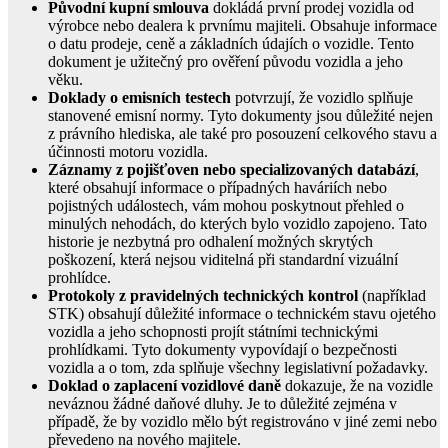
Původní kupní smlouva
dokládá první prodej vozidla od
výrobce nebo dealera k prvnímu majiteli. Obsahuje informace
o datu prodeje, ceně a základních údajích o vozidle. Tento
dokument je užitečný pro ověření původu vozidla a jeho
věku.
Doklady o emisních testech
potvrzují, že vozidlo splňuje
stanovené emisní normy. Tyto dokumenty jsou důležité nejen
z právního hlediska, ale také pro posouzení celkového stavu a
účinnosti motoru vozidla.
Záznamy z pojišťoven nebo specializovaných databází
,
které obsahují informace o případných haváriích nebo
pojistných událostech, vám mohou poskytnout přehled o
minulých nehodách, do kterých bylo vozidlo zapojeno. Tato
historie je nezbytná pro odhalení možných skrytých
poškození, která nejsou viditelná při standardní vizuální
prohlídce.
Protokoly z pravidelných technických kontrol
(například
STK) obsahují důležité informace o technickém stavu ojetého
vozidla a jeho schopnosti projít státními technickými
prohlídkami. Tyto dokumenty vypovídají o bezpečnosti
vozidla a o tom, zda splňuje všechny legislativní požadavky.
Doklad o zaplacení vozidlové daně
dokazuje, že na vozidle
neváznou žádné daňové dluhy. Je to důležité zejména v
případě, že by vozidlo mělo být registrováno v jiné zemi nebo
převedeno na nového majitele.