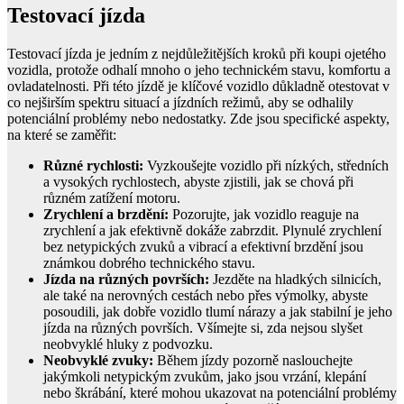
Testovací jízda
Testovací jízda je jedním z nejdůležitějších kroků při koupi ojetého
vozidla, protože odhalí mnoho o jeho technickém stavu, komfortu a
ovladatelnosti. Při této jízdě je klíčové vozidlo důkladně otestovat v
co nejširším spektru situací a jízdních režimů, aby se odhalily
potenciální problémy nebo nedostatky. Zde jsou specifické aspekty,
na které se zaměřit:
Různé rychlosti:
Vyzkoušejte vozidlo při nízkých, středních
a vysokých rychlostech, abyste zjistili, jak se chová při
různém zatížení motoru.
Zrychlení a brzdění:
Pozorujte, jak vozidlo reaguje na
zrychlení a jak efektivně dokáže zabrzdit. Plynulé zrychlení
bez netypických zvuků a vibrací a efektivní brzdění jsou
známkou dobrého technického stavu.
Jízda na různých površích:
Jezděte na hladkých silnicích,
ale také na nerovných cestách nebo přes výmolky, abyste
posoudili, jak dobře vozidlo tlumí nárazy a jak stabilní je jeho
jízda na různých površích. Všímejte si, zda nejsou slyšet
neobvyklé hluky z podvozku.
Neobvyklé zvuky:
Během jízdy pozorně naslouchejte
jakýmkoli netypickým zvukům, jako jsou vrzání, klepání
nebo škrábání, které mohou ukazovat na potenciální problémy