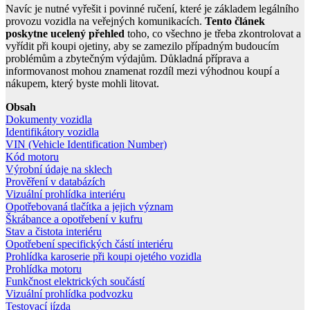
Navíc je nutné vyřešit i povinné ručení, které je základem legálního
provozu vozidla na veřejných komunikacích.
Tento článek
poskytne ucelený přehled
toho, co všechno je třeba zkontrolovat a
vyřídit při koupi ojetiny, aby se zamezilo případným budoucím
problémům a zbytečným výdajům. Důkladná příprava a
informovanost mohou znamenat rozdíl mezi výhodnou koupí a
nákupem, který byste mohli litovat.
Obsah
Dokumenty vozidla
Identifikátory vozidla
VIN (Vehicle Identification Number)
Kód motoru
Výrobní údaje na sklech
Prověření v databázích
Vizuální prohlídka interiéru
Opotřebovaná tlačítka a jejich význam
Škrábance a opotřebení v kufru
Stav a čistota interiéru
Opotřebení specifických částí interiéru
Prohlídka karoserie při koupi ojetého vozidla
Prohlídka motoru
Funkčnost elektrických součástí
Vizuální prohlídka podvozku
Testovací jízda