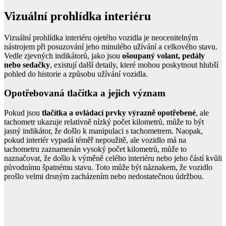
Vizuální prohlídka interiéru
Vizuální prohlídka interiéru ojetého vozidla je neocenitelným
nástrojem při posuzování jeho minulého užívání a celkového stavu.
Vedle zjevných indikátorů, jako jsou
ošoupaný volant, pedály
nebo sedačky
, existují další detaily, které mohou poskytnout hlubší
pohled do historie a způsobu užívání vozidla.
Opotřebovaná tlačítka a jejich význam
Pokud jsou
tlačítka a ovládací prvky výrazně opotřebené
, ale
tachometr ukazuje relativně nízký počet kilometrů, může to být
jasný indikátor, že došlo k manipulaci s tachometrem. Naopak,
pokud interiér vypadá téměř nepoužitě, ale vozidlo má na
tachometru zaznamenán vysoký počet kilometrů, může to
naznačovat, že došlo k výměně celého interiéru nebo jeho částí kvůli
původnímu špatnému stavu. Toto může být náznakem, že vozidlo
prošlo velmi drsným zacházením nebo nedostatečnou údržbou.