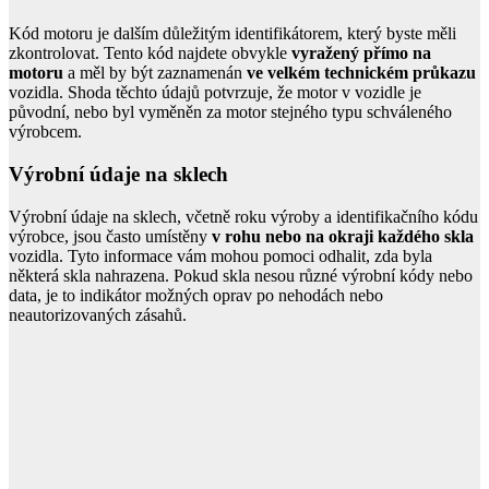
Kód motoru je dalším důležitým identifikátorem, který byste měli
zkontrolovat. Tento kód najdete obvykle
vyražený přímo na
motoru
a měl by být zaznamenán
ve velkém technickém průkazu
vozidla. Shoda těchto údajů potvrzuje, že motor v vozidle je
původní, nebo byl vyměněn za motor stejného typu schváleného
výrobcem.
Výrobní údaje na sklech
Výrobní údaje na sklech, včetně roku výroby a identifikačního kódu
výrobce, jsou často umístěny
v rohu nebo na okraji každého skla
vozidla. Tyto informace vám mohou pomoci odhalit, zda byla
některá skla nahrazena. Pokud skla nesou různé výrobní kódy nebo
data, je to indikátor možných oprav po nehodách nebo
neautorizovaných zásahů.