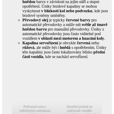
hnědou
barvu v závislosti na jejím stáří a stupni
opotřebení. Úniky brzdové kapaliny se mohou
vyskytnout
v blízkosti kol nebo podvozku
, kde jsou
brzdové systémy umístěny.
Převodový olej
je typicky
červené barvy
pro
automatické převodovky a může mít
světle až tmavě
hnědou barvu
pro manuální převodovky. Úniky z
automatické převodovky jsou často viditelné pod
vozidlem
v oblasti mezi motorem a hnacími koly
.
Kapalina servořízení
je obvykle
červená
nebo
růžová
, ale může být i
hnědá
s opotřebením. Úniky
této kapaliny jsou často lokalizovány blízko
přední
části vozidla
, kde se nachází servořízení.
Podvozek auta s
Detailní pohled na
viditelnými známkami
podvozek vozidla