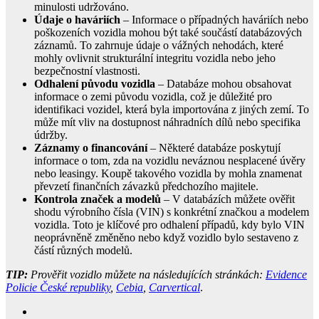
minulosti udržováno.
Údaje o haváriích
– Informace o případných haváriích nebo
poškozeních vozidla mohou být také součástí databázových
záznamů. To zahrnuje údaje o vážných nehodách, které
mohly ovlivnit strukturální integritu vozidla nebo jeho
bezpečnostní vlastnosti.
Odhalení původu vozidla
– Databáze mohou obsahovat
informace o zemi původu vozidla, což je důležité pro
identifikaci vozidel, která byla importována z jiných zemí. To
může mít vliv na dostupnost náhradních dílů nebo specifika
údržby.
Záznamy o financování
– Některé databáze poskytují
informace o tom, zda na vozidlu neváznou nesplacené úvěry
nebo leasingy. Koupě takového vozidla by mohla znamenat
převzetí finančních závazků předchozího majitele.
Kontrola značek a modelů
– V databázích můžete ověřit
shodu výrobního čísla (VIN) s konkrétní značkou a modelem
vozidla. Toto je klíčové pro odhalení případů, kdy bylo VIN
neoprávněně změněno nebo když vozidlo bylo sestaveno z
částí různých modelů.
TIP:
Prověřit vozidlo můžete na následujících stránkách:
Evidence
Policie České republiky
,
Cebia
,
Carvertical
.