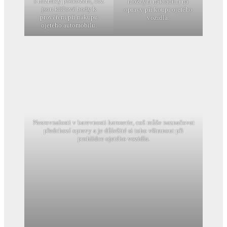
s náznaky poškození, což
možným nákladům na
jsou klíčové body k
opravy při koupi ojetého
prověření při nákupu
vozidla.
ojetého automobilu.
Nesrovnalosti v barevnosti karoserie, což může naznačovat
předchozí opravy a je důležité si toho všimnout při
prohlídce ojetého vozidla.