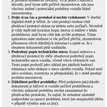
je problém dostatečně závažný. To je jeden z hlavních
důvodů, proč byste měli pečlivě zkontrolovat, zda jsou
všechny známé i potenciální problémy vozidla řádně
zaznamenány.
Dejte si na čas a protokol si nechte vytisknout:
V dnešní
digitální době je běžné, že vám prodejci mohou chtít
předávací protokol ukázat na tabletu nebo počítači. Nicméně
je vždy lepší mít fyzickou kopii, kterou si můžete v klidu
prohlédnout, aniž byste cítili tlak rychle podepsat. Tímto
způsobem máte možnost si vše pečlivě přečíst, zkontrolovat
přítomnost všech důležitých informací a ujistit se, že s
obsahem dokumentů plně souhlasíte.
Podrobný popis technického stavu:
Kupní smlouva a
předávací protokol by měly obsahovat podrobný popis
technického stavu vozidla, včetně všech vědomých vad.
Tento popis poslouží jako základ pro jakékoli budoucí
reklamace nebo diskuze o stavu ojetého vozidla. Pokud není
něco uvedeno, teoreticky se předpokládá, že v době prodeje
problém neexistoval.
Důležitost pečlivé prohlídky:
Před podpisem jakýchkoliv
dokumentů je klíčové si vozidlo pečlivě prohlédnout a
všechny nalezené problémy nechat zaznamenat do
předávacího protokolu. To zajistí, že nebudete následně
zodpovědní za opravy problémů, které jste nezpůsobili (třeba
v případě výměny auta za jiný).