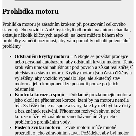
Prohlídka motoru
Prohlídka motoru je zásadním krokem při posuzování celkového
stavu ojetého vozidla. Aniž byste byli odborníci na automechaniku,
existuje několik klíčových aspektů, na které můžete během této
prohlídky zaměřit pozornost, aby vám pomohly odhalit potenciální
problémy.
Odstranění krytky motoru
– Nebojte se požádat prodejce
nebo personál autobazaru, aby odstranili krytku motoru. Tento
krok vám umožní nahlédnout pod povrch a získat realističtější
představu o stavu motoru. Krytky motoru jsou často čištěny a
vyleštěny, aby vozidlo vypadalo lépe, ale skutečný stav
motoru a jeho komponent lze posoudit pouze po jejich
odstranění.
Kontrola koroze a spojů
– Důkladně prozkoumejte motor a
jeho okolí na přítomnost koroze, která by na motoru neměla
být. Zvláště dbejte na spoje a svary, kde by měl být kov čistý
a bez známek rezivění. Přítomnost rezivých skvrn nebo
koroze může být známkou zanedbávané údržby nebo
problémů s pronikáním vody.
Poslech zvuku motoru
– Zvuk motoru může mnohé
prozradit o jeho zdravotním stavu. Požádejte, aby byl motor