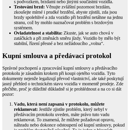
s podvozkem, brzdami nebo jinými součástmi vozidla.
Testování brzd:
Věnujte zvláštní pozornost brzdám,
zkoušejte mírné i prudké brzdění, abyste zjistili, zda jsou
brzdy spolehlivé a zda vozidlo při brzdění netáhne na jednu
stranu, což by mohlo naznačovat problém s brzdovým
systémem.
Ovladatelnost a stabilita:
Zkuste, jak se auto chová v
zatáčkách a při změnách směru jízdy. Vozidlo by mělo být
stabilní, řízení přesné a bez nežádoucího „volna“.
Kupní smlouva a předávací protokol
Správné pochopení a zpracování kupní smlouvy a předávacího
protokolu je zásadním krokem při koupi ojetého vozidla. Tyto
dokumenty nejenže legalizují převod vlastnictví, ale také poskytují
jasný přehled o technickém stavu vozidla v momentě prodeje. Zde
přečtěte, proč je důležité důkladně si je prohlédnout a na co si dát
pozor:
Vadu, která není zapsaná v protokolu, můžete
reklamovat:
Jestliže zjistíte problém, který nebyl v
předávacím protokolu uveden, máte právo tuto vadu
reklamovat. To znamená, že můžete požadovat opravu,
náhradu nebo dokonce odstoupení od kupní smlouvy, pokud