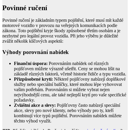
Povinné ručení
Povinné ručení je základním typem pojištění, které musí mít každé
motorové vozidlo v provozu na veřejných komunikacích podle
zákona. Toto pojištění kryje škody způsobené třetím osobám a je
nezbytné pro legální provoz vozidla. Při jeho výběru je důležité
zvážit několik klíčových aspektů:
Výhody porovnání nabídek
Finanční úspora:
Porovnáním nabídek od různých
pojišťoven můžete výrazně ušetřit. Ceny se mohou lišit na
základě různých faktorů, včetně historie řidiče a typu vozidla.
Přizpůsobené krytí:
Některé pojišťovny nabízejí doplňkové
služby nebo speciální balíčky, které mohou lépe vyhovovat
vašim potřebám. Porovnáním si můžete vybrat nejen
nejvýhodnější cenu, ale také nejlepší krytí pro vaše specifické
požadavky.
Zvláštní akce a slevy:
Pojišťovny často nabízejí speciální
akce, slevy pro nové klienty, nebo výhody pro ty, kteří
kombinují více typů pojištění. Porovnáním nabídek můžete
těchto výhod využít.