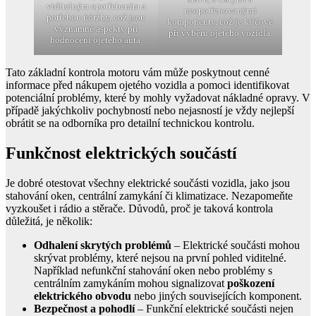
viditelným opotřebením a
neopotřebovanými
potřebou údržby, což jsou
komponenty, což je klíčové
významné aspekty při
při výběru ojetého vozidla.
hodnocení ojetého auta.
Tato základní kontrola motoru vám může poskytnout cenné
informace před nákupem ojetého vozidla a pomoci identifikovat
potenciální problémy, které by mohly vyžadovat nákladné opravy. V
případě jakýchkoliv pochybností nebo nejasností je vždy nejlepší
obrátit se na odborníka pro detailní technickou kontrolu.
Funkčnost elektrických součástí
Je dobré otestovat všechny elektrické součásti vozidla, jako jsou
stahování oken, centrální zamykání či klimatizace. Nezapomeňte
vyzkoušet i rádio a stěrače. Důvodů, proč je taková kontrola
důležitá, je několik:
Odhalení skrytých problémů
– Elektrické součásti mohou
skrývat problémy, které nejsou na první pohled viditelné.
Například nefunkční stahování oken nebo problémy s
centrálním zamykáním mohou signalizovat
poškození
elektrického obvodu
nebo jiných souvisejících komponent.
Bezpečnost a pohodlí
– Funkční elektrické součásti nejen