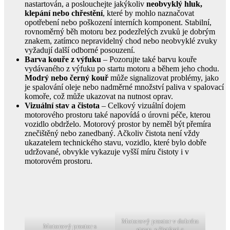
nastartován, a poslouchejte jakýkoliv
neobvyklý hluk,
klepání nebo chřestění
, které by mohlo naznačovat
opotřebení nebo poškození interních komponent. Stabilní,
rovnoměrný běh motoru bez podezřelých zvuků je dobrým
znakem, zatímco nepravidelný chod nebo neobvyklé zvuky
vyžadují další odborné posouzení.
Barva kouře z výfuku
– Pozorujte také barvu kouře
vydávaného z výfuku po startu motoru a během jeho chodu.
Modrý nebo černý kouř
může signalizovat problémy, jako
je spalování oleje nebo nadměrné množství paliva v spalovací
komoře, což může ukazovat na nutnost oprav.
Vizuální stav a čistota
– Celkový vizuální dojem
motorového prostoru také napovídá o úrovni péče, kterou
vozidlo obdrželo. Motorový prostor by neměl být přemíra
znečištěný nebo zanedbaný. Ačkoliv čistota není vždy
ukazatelem technického stavu, vozidlo, které bylo dobře
udržované, obvykle vykazuje vyšší míru čistoty i v
motorovém prostoru.
Motorový prostor v dobrém
Motorový prostor s
stavu, s čistými a