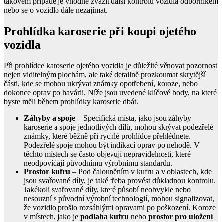
takovém případě je vhodné zvážit další kontrolu vozidla odborníkem
nebo se o vozidlo dále nezajímat.
Prohlídka karoserie při koupi ojetého
vozidla
Při prohlídce karoserie ojetého vozidla je důležité věnovat pozornost
nejen viditelným plochám, ale také detailně prozkoumat skrytější
části, kde se mohou ukrývat známky opotřebení, koroze, nebo
dokonce oprav po havárii. Níže jsou uvedené klíčové body, na které
byste měli během prohlídky karoserie dbát.
Záhyby a spoje
– Specifická místa, jako jsou záhyby
karoserie a spoje jednotlivých dílů, mohou skrývat podezřelé
známky, které běžně při rychlé prohlídce přehlédnete.
Podezřelé spoje mohou být indikací oprav po nehodě. V
těchto místech se často objevují nepravidelnosti, které
neodpovídají původnímu výrobnímu standardu.
Prostor kufru
– Pod čalouněním v kufru a v oblastech, kde
jsou svařované díly, je také třeba provést důkladnou kontrolu.
Jakékoli svařované díly, které působí neobvykle nebo
nesouzní s původní výrobní technologií, mohou signalizovat,
že vozidlo prošlo rozsáhlými opravami po poškození. Koroze
v místech, jako je
podlaha kufru
nebo
prostor pro uložení