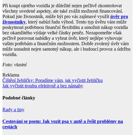
Při koupi ojetého vozidla je důležité nejen pečlivě zkontrolovat
všechny uvedené aspekty, ale také zvážit možnosti financování.
Pokud jste živnostník, může být pro vás zajímavé využít
úvěr pro
živnostníky
, který nabízí řadu výhod. Tento typ úvěru vám může
poskytnout potřebnou finanční flexibilitu a umožnit nákup vozidla
bez okamžitého výdaje velké částky peněz. Nezapomeňte však
pečlivě porovnat nabídky a vybrat úvěr, který nejlépe vyhovuje
vašim potřebám a finančním možnostem. Dobře zvolený úvěr vám
může usnadnit nejen samotný nákup, ale i budoucí provoz a údržbu
vozidla.
Foto: vlastní
Reklama
Navigace
Čištění žehličky: Poradíme vám, jak vyčistit žehličku
Jak vyčistit troubu efektivně a bez námahy
pro
příspěvek
Podobné články
Rady a tipy
Cestování se psem: Jak vozit psa v autě a řešit problémy na
cestách