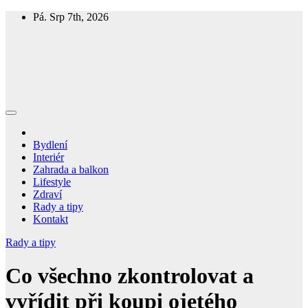
Skip
Pá. Srp 7th, 2026
to
content
Homespring
Magazín o bydlení a životě
Bydlení
Interiér
Zahrada a balkon
Lifestyle
Zdraví
Rady a tipy
Kontakt
Rady a tipy
Co všechno zkontrolovat a
vyřídit při koupi ojetého