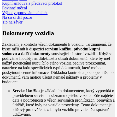
Kupní smlouva a předávací protokol
Povinné ručení
Výhody porovnání nabídek
Na co si dát pozor
Tip na závěr
Dokumenty vozidla
Základem je kontrola všech dokumentů k vozidlu. To znamená, že
byste měli mít k dispozici
servisní knížku, původní kupní
smlouvu a další dokumenty
související s historií vozidla. Když se
podíváme hlouběji na důležitost a obsah dokumentů, které by měl
každý potenciální kupující ojetého vozidla pečlivě prozkoumat,
narazíme na řadu specifických typů dokumentů, které mohou
poskytnout cenné informace. Důkladná kontrola a pochopení těchto
dokumentů vám mohou ušetřit nemalé náklady a problémy v
budoucnu.
Servisní knížka
je základním dokumentem, který vypovídá o
pravidelném servisním záznamu ojetého vozidla. Zde najdete
data a podrobnosti o všech servisních prohlídkách, opravách a
údržbě, které byly na vozidle provedeny. Tento dokument je
klíčový pro ověření, zda bylo vozidlo pravidelně a správně
udržováno.