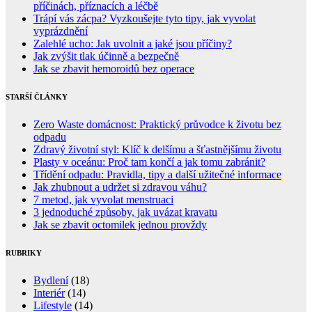
příčinách, příznacích a léčbě
Trápí vás zácpa? Vyzkoušejte tyto tipy, jak vyvolat
vyprázdnění
Zalehlé ucho: Jak uvolnit a jaké jsou příčiny?
Jak zvýšit tlak účinně a bezpečně
Jak se zbavit hemoroidů bez operace
STARŠÍ ČLÁNKY
Zero Waste domácnost: Praktický průvodce k životu bez
odpadu
Zdravý životní styl: Klíč k delšímu a šťastnějšímu životu
Plasty v oceánu: Proč tam končí a jak tomu zabránit?
Třídění odpadu: Pravidla, tipy a další užitečné informace
Jak zhubnout a udržet si zdravou váhu?
7 metod, jak vyvolat menstruaci
3 jednoduché způsoby, jak uvázat kravatu
Jak se zbavit octomilek jednou provždy
RUBRIKY
Bydlení
(18)
Interiér
(14)
Lifestyle
(14)