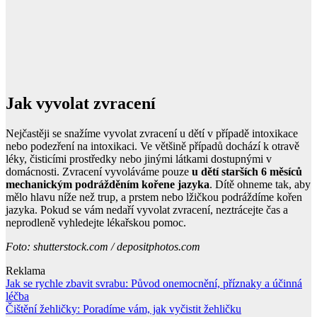
Jak vyvolat zvracení
Nejčastěji se snažíme vyvolat zvracení u dětí v případě intoxikace
nebo podezření na intoxikaci. Ve většině případů dochází k otravě
léky, čisticími prostředky nebo jinými látkami dostupnými v
domácnosti. Zvracení vyvoláváme pouze
u dětí starších 6 měsíců
mechanickým podrážděním kořene jazyka
. Dítě ohneme tak, aby
mělo hlavu níže než trup, a prstem nebo lžičkou podráždíme kořen
jazyka. Pokud se vám nedaří vyvolat zvracení, neztrácejte čas a
neprodleně vyhledejte lékařskou pomoc.
Foto: shutterstock.com / depositphotos.com
Reklama
Navigace
Jak se rychle zbavit svrabu: Původ onemocnění, příznaky a účinná
léčba
pro
Čištění žehličky: Poradíme vám, jak vyčistit žehličku