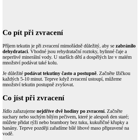
Co pít při zvracení
Příjem tekutin je při zvracení mimořádně důležitý, aby se
zabránilo
dehydrataci
. Vhodné jsou rehydratační roztoky, bylinné čaje a
neperlivé minerální vody. U starších dětí a dospělých lze v malém
množství podávat také kolu.
Je důležité
podávat tekutiny často a postupně
. Začněte lžičkou
každých 5-10 minut. Teprve když zvracení ustoupí, můžeme
množství tekutin postupně zvyšovat.
Co jíst při zvracení
Jídlo zařazujeme
nejdříve dvě hodiny po zvracení
. Začněte
suchary nebo suchým bílým pečivem, které je alespoň den staré;
můžete přidat rýži nebo brambory bez tuku, kukuřičné křupky a
banány. Teprve později zařadíme bílé libové maso připravené na
vodě.