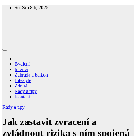
Skip
So. Srp 8th, 2026
to
content
Homespring
Magazín o bydlení a životě
Bydlení
Interiér
Zahrada a balkon
Lifestyle
Zdraví
Rady a tipy
Kontakt
Rady a tipy
Jak zastavit zvracení a
zvládnout rizika s ním spojená