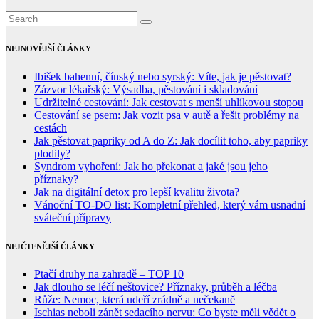
NEJNOVĚJŠÍ ČLÁNKY
Ibišek bahenní, čínský nebo syrský: Víte, jak je pěstovat?
Zázvor lékařský: Výsadba, pěstování i skladování
Udržitelné cestování: Jak cestovat s menší uhlíkovou stopou
Cestování se psem: Jak vozit psa v autě a řešit problémy na
cestách
Jak pěstovat papriky od A do Z: Jak docílit toho, aby papriky
plodily?
Syndrom vyhoření: Jak ho překonat a jaké jsou jeho
příznaky?
Jak na digitální detox pro lepší kvalitu života?
Vánoční TO-DO list: Kompletní přehled, který vám usnadní
sváteční přípravy
NEJČTENĚJŠÍ ČLÁNKY
Ptačí druhy na zahradě – TOP 10
Jak dlouho se léčí neštovice? Příznaky, průběh a léčba
Růže: Nemoc, která udeří zrádně a nečekaně
Ischias neboli zánět sedacího nervu: Co byste měli vědět o