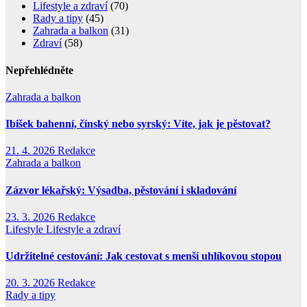
Lifestyle a zdraví
(70)
Rady a tipy
(45)
Zahrada a balkon
(31)
Zdraví
(58)
Nepřehlédněte
Zahrada a balkon
Ibišek bahenní, čínský nebo syrský: Víte, jak je pěstovat?
21. 4. 2026
Redakce
Zahrada a balkon
Zázvor lékařský: Výsadba, pěstování i skladování
23. 3. 2026
Redakce
Lifestyle
Lifestyle a zdraví
Udržitelné cestování: Jak cestovat s menší uhlíkovou stopou
20. 3. 2026
Redakce
Rady a tipy