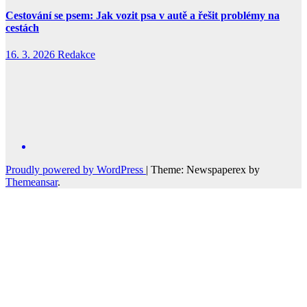
Cestování se psem: Jak vozit psa v autě a řešit problémy na
cestách
16. 3. 2026
Redakce
Proudly powered by WordPress
|
Theme: Newspaperex by
Themeansar
.