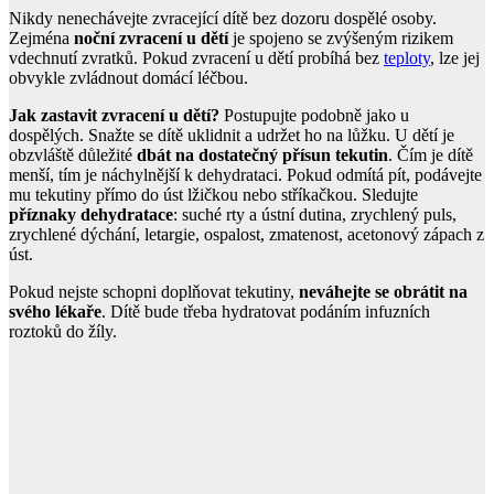
Nikdy nenechávejte zvracející dítě bez dozoru dospělé osoby.
Zejména
noční zvracení u dětí
je spojeno se zvýšeným rizikem
vdechnutí zvratků. Pokud zvracení u dětí probíhá bez
teploty
, lze jej
obvykle zvládnout domácí léčbou.
Jak zastavit zvracení u dětí?
Postupujte podobně jako u
dospělých. Snažte se dítě uklidnit a udržet ho na lůžku. U dětí je
obzvláště důležité
dbát na dostatečný přísun tekutin
. Čím je dítě
menší, tím je náchylnější k dehydrataci. Pokud odmítá pít, podávejte
mu tekutiny přímo do úst lžičkou nebo stříkačkou. Sledujte
příznaky dehydratace
: suché rty a ústní dutina, zrychlený puls,
zrychlené dýchání, letargie, ospalost, zmatenost, acetonový zápach z
úst.
Pokud nejste schopni doplňovat tekutiny,
neváhejte se obrátit na
svého lékaře
. Dítě bude třeba hydratovat podáním infuzních
roztoků do žíly.