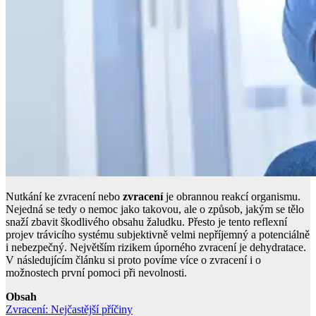
Nutkání ke zvracení nebo
zvracení
je obrannou reakcí organismu.
Nejedná se tedy o nemoc jako takovou, ale o způsob, jakým se tělo
snaží zbavit škodlivého obsahu žaludku. Přesto je tento reflexní
projev trávicího systému subjektivně velmi nepříjemný a potenciálně
i nebezpečný. Největším rizikem úporného zvracení je dehydratace.
V následujícím článku si proto povíme více o zvracení i o
možnostech první pomoci při nevolnosti.
Obsah
Zvracení: Nejčastější příčiny