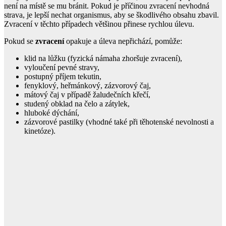
není na místě se mu bránit. Pokud je příčinou zvracení nevhodná
strava, je lepší nechat organismus, aby se škodlivého obsahu zbavil.
Zvracení v těchto případech většinou přinese rychlou úlevu.
Pokud se
zvracení
opakuje a úleva nepřichází, pomůže:
klid na lůžku (fyzická námaha zhoršuje zvracení),
vyloučení pevné stravy,
postupný příjem tekutin,
fenyklový, heřmánkový, zázvorový čaj,
mátový čaj v případě žaludečních křečí,
studený obklad na čelo a zátylek,
hluboké dýchání,
zázvorové pastilky (vhodné také při těhotenské nevolnosti a
kinetóze).