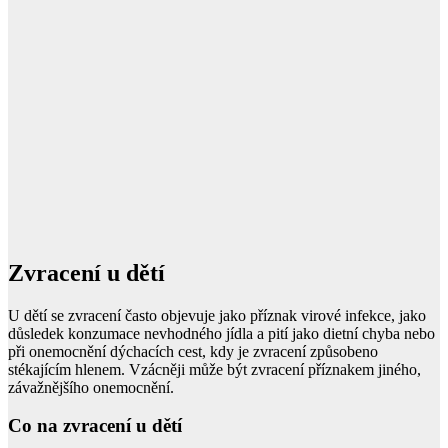
Zvracení u dětí
U dětí se zvracení často objevuje jako příznak virové infekce, jako
důsledek konzumace nevhodného jídla a pití jako dietní chyba nebo
při onemocnění dýchacích cest, kdy je zvracení způsobeno
stékajícím hlenem. Vzácněji může být zvracení příznakem jiného,
závažnějšího onemocnění.
Co na zvracení u dětí