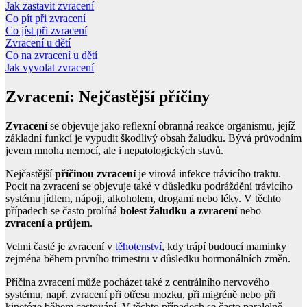
Jak zastavit zvracení
Co pít při zvracení
Co jíst při zvracení
Zvracení u dětí
Co na zvracení u dětí
Jak vyvolat zvracení
Zvracení: Nejčastější příčiny
Zvracení
se objevuje jako reflexní obranná reakce organismu, jejíž
základní funkcí je vypudit škodlivý obsah žaludku. Bývá průvodním
jevem mnoha nemocí, ale i nepatologických stavů.
Nejčastější
příčinou zvracení
je virová infekce trávicího traktu.
Pocit na zvracení se objevuje také v důsledku podráždění trávicího
systému jídlem, nápoji, alkoholem, drogami nebo léky. V těchto
případech se často prolíná
bolest žaludku a zvracení
nebo
zvracení a průjem
.
Velmi časté je zvracení v
těhotenství
, kdy trápí budoucí maminky
zejména během prvního trimestru v důsledku hormonálních změn.
Příčina zvracení může pocházet také z centrálního nervového
systému, např. zvracení při otřesu mozku, při migréně nebo při
kinetóze během cestování. V těchto případech se často paralelně