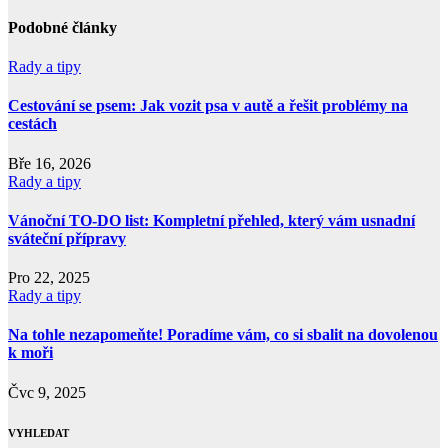
příspěvek
Podobné články
Rady a tipy
Cestování se psem: Jak vozit psa v autě a řešit problémy na
cestách
Bře 16, 2026
Rady a tipy
Vánoční TO-DO list: Kompletní přehled, který vám usnadní
sváteční přípravy
Pro 22, 2025
Rady a tipy
Na tohle nezapomeňte! Poradíme vám, co si sbalit na dovolenou
k moři
Čvc 9, 2025
VYHLEDAT