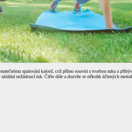
tatečnému spalování kalorií, což přímo souvisí s tvorbou tuku a přibý
e ukládal nežádoucí tuk. Čtěte dále a dozvíte se několik účinných meto