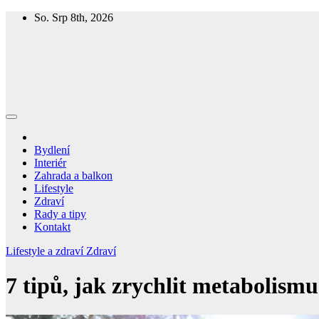
Skip
So. Srp 8th, 2026
to
content
Homespring
Magazín o bydlení a životě
Bydlení
Interiér
Zahrada a balkon
Lifestyle
Zdraví
Rady a tipy
Kontakt
Lifestyle a zdraví
Zdraví
7 tipů, jak zrychlit metabolismu