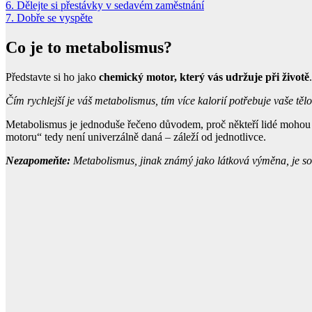
6. Dělejte si přestávky v sedavém zaměstnání
7. Dobře se vyspěte
Co je to metabolismus?
Představte si ho jako
chemický motor, který vás udržuje při životě
Čím rychlejší je váš metabolismus, tím více kalorií potřebuje vaše těl
Metabolismus je jednoduše řečeno důvodem, proč někteří lidé mohou jís
motoru“ tedy není univerzálně daná – záleží od jednotlivce.
Nezapomeňte:
Metabolismus, jinak známý jako látková výměna, je so