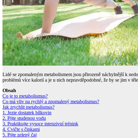
Lidé se zpomaleným metabolismem jsou přirozeně náchylnější k nedos
problémů více kalorií a je u nich nepravděpodobné, že by se jim v těl
Obsah
Co je to metabolismus?
Co má vliv na rychlý a zpomalený metabolismus?
Jak zrychlit metabolismus?
1. Jezte dostatek bílkovin
2. Pijte studenou vodu
3. Praktikujte vysoce intenzivní trénink
4. Cvičte s činkami
5. Pijte zelený čaj