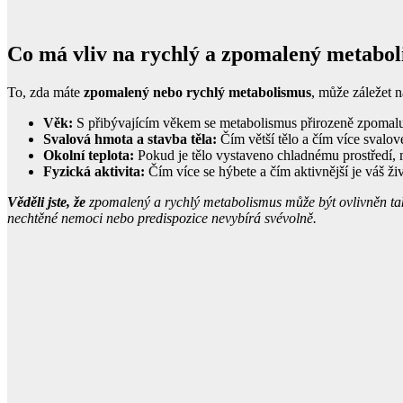
Co má vliv na rychlý a zpomalený metabo
To, zda máte
zpomalený nebo rychlý metabolismus
, může záležet 
Věk:
S přibývajícím věkem se metabolismus přirozeně zpomaluje.
Svalová hmota a stavba těla:
Čím větší tělo a čím více svalové
Okolní teplota:
Pokud je tělo vystaveno chladnému prostředí, mu
Fyzická aktivita:
Čím více se hýbete a čím aktivnější je váš život
Věděli jste, že
zpomalený a rychlý metabolismus může být ovlivněn t
nechtěné nemoci nebo predispozice nevybírá svévolně.