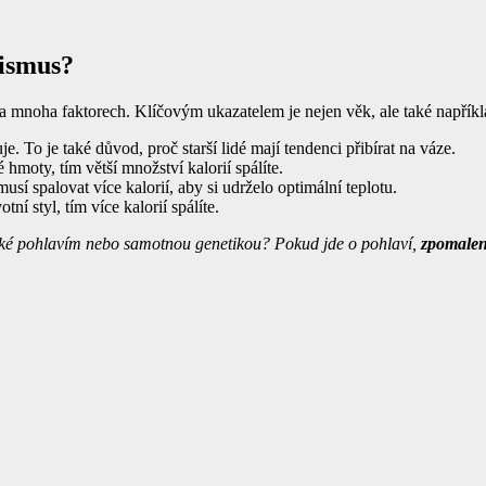
lismus?
na mnoha faktorech. Klíčovým ukazatelem je nejen věk, ale také napříkl
 To je také důvod, proč starší lidé mají tendenci přibírat na váze.
 hmoty, tím větší množství kalorií spálíte.
sí spalovat více kalorií, aby si udrželo optimální teplotu.
ní styl, tím více kalorií spálíte.
aké pohlavím nebo samotnou genetikou? Pokud jde o pohlaví,
zpomalen