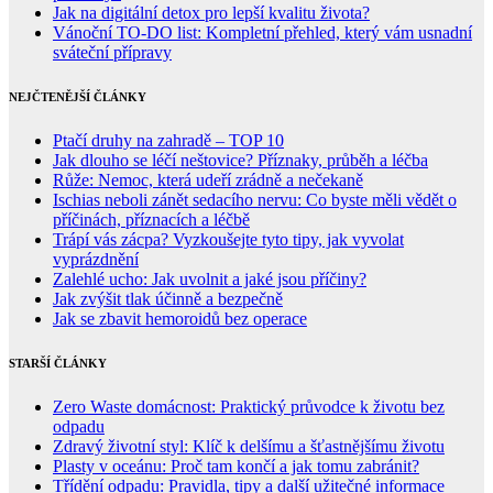
Jak na digitální detox pro lepší kvalitu života?
Vánoční TO-DO list: Kompletní přehled, který vám usnadní
sváteční přípravy
NEJČTENĚJŠÍ ČLÁNKY
Ptačí druhy na zahradě – TOP 10
Jak dlouho se léčí neštovice? Příznaky, průběh a léčba
Růže: Nemoc, která udeří zrádně a nečekaně
Ischias neboli zánět sedacího nervu: Co byste měli vědět o
příčinách, příznacích a léčbě
Trápí vás zácpa? Vyzkoušejte tyto tipy, jak vyvolat
vyprázdnění
Zalehlé ucho: Jak uvolnit a jaké jsou příčiny?
Jak zvýšit tlak účinně a bezpečně
Jak se zbavit hemoroidů bez operace
STARŠÍ ČLÁNKY
Zero Waste domácnost: Praktický průvodce k životu bez
odpadu
Zdravý životní styl: Klíč k delšímu a šťastnějšímu životu
Plasty v oceánu: Proč tam končí a jak tomu zabránit?
Třídění odpadu: Pravidla, tipy a další užitečné informace