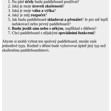
Na jaké
účely
budu paddleboard používat?
Jaká je moje
úroveň zkušeností
?
Jaká je moje
váha a výška
?
Jaký je můj
rozpočet
?
Jak budu paddleboard
skladovat a přenášet
? Je pro mě lepší
nafukovací nebo pevný paddleboard?
Budu jezdit sám nebo s někým
, například s dítětem?
Chci paddleboard s nějakými
speciálními funkcemi
?
Abyste si mohli vybrat ten správný paddleboard, musíte znát
jednotlivé typy. Rodině s dětmi bude vyhovovat úplně jiný typ než
zkušenému paddleboardistovi.