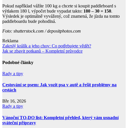
Pokud například vážíte 100 kg a chcete si koupit paddleboard s
výtlakem 180 l, výpočet bude vypadat takto:
180 – 30 = 150
.
Výsledek je optimálně vyvážený, což znamená, že jízda na tomto
paddleboardu bude pohodlná.
Foto: shutterstock.com / depositphotos.com
Reklama
Navigace
Zakrslý králík a jeho chov: Co potřebujete vědět?
Jak se zbavit potkanů – Kompletní průvodce
pro
příspěvek
Podobné články
Rady a tipy
Cestování se psem: Jak vozit psa v autě a řešit problémy na
cestách
Bře 16, 2026
Rady a tipy
Vánoční TO-DO list: Kompletní přehled, který vám usnadní
sváteční přípravy