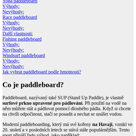
Yoga paddleboard
Výhody:
Nevýhody:
Race paddleboard
Výhody:
Nevýhody:
Další vlastnosti:
Fishing paddleboard
Výhody:
Nevýhody:
Windsurf paddleboard
Výhody:
Nevýhody:
Jak vybrat paddleboard podle hmotnosti?
Co je paddleboard?
Paddleboard, nazývaný také SUP (Stand Up Paddle), je vlastně
surfové prkno upravené pro pádlování
. Při použití na vodě na
něm můžete stát a pádlovat pomocí dlouhého pádla. Když si chcete
na chvíli odpočinout, stačí se posadit a nechat se unášet vodou.
Moderní paddleboarding, který má své kořeny
na Havaji
, vznikl ve
20. století a v posledních letech se stává stále populárnějším. Tento
sport přináší řadu výhod, jako například: