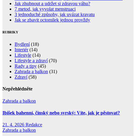
Jak zhubnout a udržet si zdravou váhu?
7 metod, jak vyvolat menstruaci
3 jednoduché způsoby, jak uvázat kravatu
Jak se zbavit octomilek jednou provždy
RUBRIKY
Bydlení
(18)
Interiér
(14)
Lifestyle
(14)
Lifestyle a zdraví
(70)
Rady a tipy
(45)
Zahrada a balkon
(31)
Zdraví
(58)
Nepřehlédněte
Zahrada a balkon
Ibišek bahenní, čínský nebo syrský: Víte, jak je pěstovat?
21. 4. 2026
Redakce
Zahrada a balkon