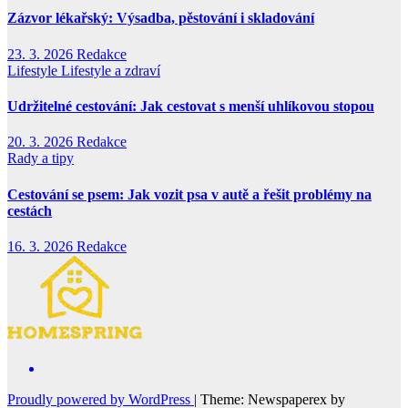
Zázvor lékařský: Výsadba, pěstování i skladování
23. 3. 2026
Redakce
Lifestyle
Lifestyle a zdraví
Udržitelné cestování: Jak cestovat s menší uhlíkovou stopou
20. 3. 2026
Redakce
Rady a tipy
Cestování se psem: Jak vozit psa v autě a řešit problémy na
cestách
16. 3. 2026
Redakce
Proudly powered by WordPress
|
Theme: Newspaperex by