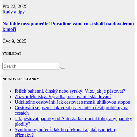
Pro 22, 2025
Rady a tipy
Na tohle nezapomeňte! Poradíme vám, co si sbalit na dovolenou
k moři
Čvc 9, 2025
VYHLEDAT
NEJNOVĚJŠÍ ČLÁNKY
Ibišek bahenní, čínský nebo syrský: Víte, jak je pěstovat?
Zázvor lékařský: Výsadba, pěstování i skladování
Udržitelné cestování: Jak cestovat s menší uhlíkovou stopou
Cestování se psem: Jak vozit psa v autě a řešit problémy na
cestách
Jak pěstovat papriky od A do Z: Jak docílit toho, aby papriky
plodily?
Syndrom vyhoření: Jak ho překonat a jaké jsou jeho
příznaky?