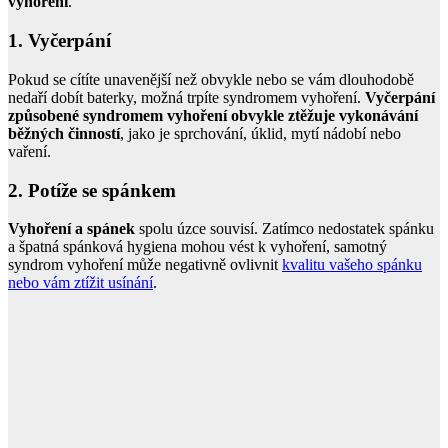
vyhoření
.
1. Vyčerpání
Pokud se cítíte unavenější než obvykle nebo se vám dlouhodobě
nedaří dobít baterky, možná trpíte syndromem vyhoření.
Vyčerpání
způsobené syndromem vyhoření obvykle ztěžuje vykonávání
běžných činností
, jako je sprchování, úklid, mytí nádobí nebo
vaření.
2. Potíže se spánkem
Vyhoření a spánek
spolu úzce souvisí. Zatímco nedostatek spánku
a špatná spánková hygiena mohou vést k vyhoření, samotný
syndrom vyhoření může negativně ovlivnit
kvalitu vašeho spánku
nebo vám ztížit usínání
.