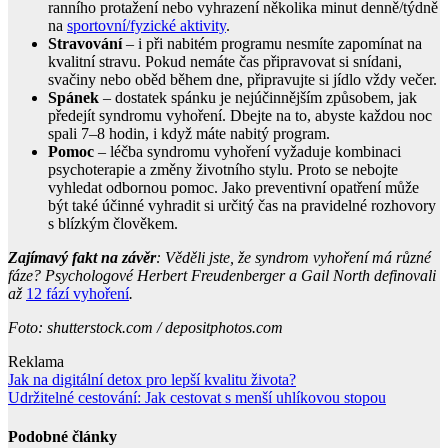
ranního protažení nebo vyhrazení několika minut denně/týdně
na
sportovní/fyzické aktivity
.
Stravování
– i při nabitém programu nesmíte zapomínat na
kvalitní stravu. Pokud nemáte čas připravovat si snídani,
svačiny nebo oběd během dne, připravujte si jídlo vždy večer.
Spánek
– dostatek spánku je nejúčinnějším způsobem, jak
předejít syndromu vyhoření. Dbejte na to, abyste každou noc
spali 7–8 hodin, i když máte nabitý program.
Pomoc
– léčba syndromu vyhoření vyžaduje kombinaci
psychoterapie a změny životního stylu. Proto se nebojte
vyhledat odbornou pomoc. Jako preventivní opatření může
být také účinné vyhradit si určitý čas na pravidelné rozhovory
s blízkým člověkem.
Zajímavý fakt na závěr
: Věděli jste, že syndrom vyhoření má různé
fáze? Psychologové Herbert Freudenberger a Gail North definovali
až
12 fází vyhoření
.
Foto: shutterstock.com / depositphotos.com
Reklama
Navigace
Jak na digitální detox pro lepší kvalitu života?
Udržitelné cestování: Jak cestovat s menší uhlíkovou stopou
pro
příspěvek
Podobné články