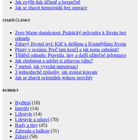
Jak zvýšit tlak účinně a bezpečně
Jak se zbavit hemoroidů bez operace
STARŠÍ ČLÁNKY
Zero Waste domácnost: Praktický průvodce k životu bez
odpadu
Zdravý životní styl: Klíč k delšímu a šťastnějšímu životu
Plasty v oceánu: Proč tam končí a jak tomu zabránit?
Třídění odpadu: Pravidla, tipy a další užitečné informace
Jak zhubnout a udržet si zdravou váhu?
7 metod, jak vyvolat menstruaci
3 jednoduché způsoby, jak uvázat kravatu
Jak se zbavit octomilek jednou provždy
RUBRIKY
Bydlení
(18)
Interiér
(14)
Lifestyle
(14)
Lifestyle a zdraví
(70)
Rady a tipy
(45)
Zahrada a balkon
(31)
Zdraví
(58)