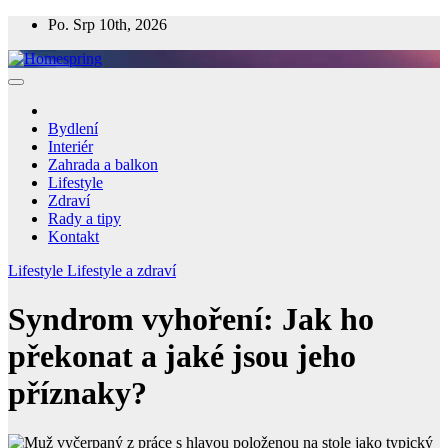
Skip
Po. Srp 10th, 2026
to
content
Homespring
Magazín o bydlení a životě
Bydlení
Interiér
Zahrada a balkon
Lifestyle
Zdraví
Rady a tipy
Kontakt
Lifestyle
Lifestyle a zdraví
Syndrom vyhoření: Jak ho
překonat a jaké jsou jeho
příznaky?