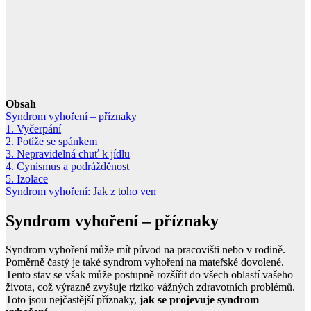
Obsah
Syndrom vyhoření – příznaky
1. Vyčerpání
2. Potíže se spánkem
3. Nepravidelná chuť k jídlu
4. Cynismus a podrážděnost
5. Izolace
Syndrom vyhoření: Jak z toho ven
Syndrom vyhoření – příznaky
Syndrom vyhoření může mít původ na pracovišti nebo v rodině.
Poměrně častý je také syndrom vyhoření na mateřské dovolené.
Tento stav se však může postupně rozšířit do všech oblastí vašeho
života, což výrazně zvyšuje riziko vážných zdravotních problémů.
Toto jsou nejčastější příznaky,
jak se projevuje syndrom