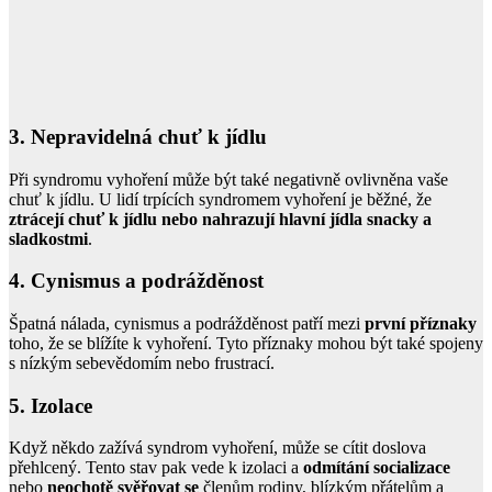
3. Nepravidelná chuť k jídlu
Při syndromu vyhoření může být také negativně ovlivněna vaše
chuť k jídlu. U lidí trpících syndromem vyhoření je běžné, že
ztrácejí chuť k jídlu nebo nahrazují hlavní jídla snacky a
sladkostmi
.
4. Cynismus a podrážděnost
Špatná nálada, cynismus a podrážděnost patří mezi
první příznaky
toho, že se blížíte k vyhoření. Tyto příznaky mohou být také spojeny
s nízkým sebevědomím nebo frustrací.
5. Izolace
Když někdo zažívá syndrom vyhoření, může se cítit doslova
přehlcený. Tento stav pak vede k izolaci a
odmítání socializace
nebo
neochotě svěřovat se
členům rodiny, blízkým přátelům a