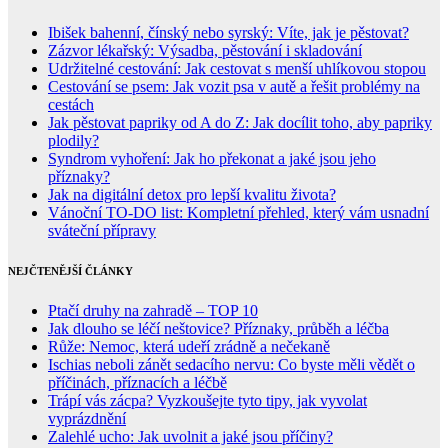
Ibišek bahenní, čínský nebo syrský: Víte, jak je pěstovat?
Zázvor lékařský: Výsadba, pěstování i skladování
Udržitelné cestování: Jak cestovat s menší uhlíkovou stopou
Cestování se psem: Jak vozit psa v autě a řešit problémy na
cestách
Jak pěstovat papriky od A do Z: Jak docílit toho, aby papriky
plodily?
Syndrom vyhoření: Jak ho překonat a jaké jsou jeho
příznaky?
Jak na digitální detox pro lepší kvalitu života?
Vánoční TO-DO list: Kompletní přehled, který vám usnadní
sváteční přípravy
NEJČTENĚJŠÍ ČLÁNKY
Ptačí druhy na zahradě – TOP 10
Jak dlouho se léčí neštovice? Příznaky, průběh a léčba
Růže: Nemoc, která udeří zrádně a nečekaně
Ischias neboli zánět sedacího nervu: Co byste měli vědět o
příčinách, příznacích a léčbě
Trápí vás zácpa? Vyzkoušejte tyto tipy, jak vyvolat
vyprázdnění
Zalehlé ucho: Jak uvolnit a jaké jsou příčiny?