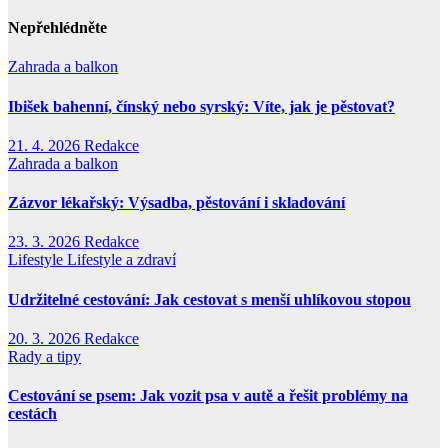
Nepřehlédněte
Zahrada a balkon
Ibišek bahenní, čínský nebo syrský: Víte, jak je pěstovat?
21. 4. 2026
Redakce
Zahrada a balkon
Zázvor lékařský: Výsadba, pěstování i skladování
23. 3. 2026
Redakce
Lifestyle
Lifestyle a zdraví
Udržitelné cestování: Jak cestovat s menší uhlíkovou stopou
20. 3. 2026
Redakce
Rady a tipy
Cestování se psem: Jak vozit psa v autě a řešit problémy na
cestách