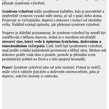
Syndrom vyhoření
může postihnout každého, kdo je pravidelně a
nepřetržitě vystaven vysoké míře stresu, ať už v práci nebo doma.
Projevuje se vyčerpáním, depresí a dokonce i izolací od okolního
světa. Naštěstí existují způsoby, jak překonat syndrom vyhoření.
Nejprve je důležité poznamenat, že syndrom vyhoření by neměl být
zaměňován s běžnou únavou. Jedná se o mnohem závažnější
stresový stav, který vede k úplnému fyzickému, duševnímu a
emocionálnímu vyčerpání
. Lidé, kteří trpí syndromem vyhoření,
mají potíže zvládat každodenní povinnosti a běžný stres. Mohou mít
dokonce potíže vstát ráno z postele, protože je přemáhá zcela
pesimistický pohled na život a s ním spojená beznaděj.
Pozor!
Syndrom vyhoření sám od sebe nezmizí. Pokud se neléčí,
může vést k vážným fyzickým a duševním onemocněním, jako je
deprese, srdeční choroby a cukrovka.