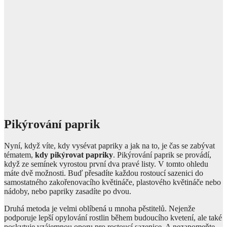
Pikýrování paprik
Nyní, když víte, kdy vysévat papriky a jak na to, je čas se zabývat
tématem,
kdy pikýrovat papriky
. Pikýrování paprik se provádí,
když ze semínek vyrostou první dva pravé listy. V tomto ohledu
máte dvě možnosti. Buď přesadíte každou rostoucí sazenici do
samostatného zakořenovacího květináče, plastového květináče nebo
nádoby, nebo papriky zasadíte po dvou.
Druhá metoda je velmi oblíbená u mnoha pěstitelů. Nejenže
podporuje lepší opylování rostlin během budoucího kvetení, ale také
poskytuje vzájemnou oporu pro rostoucí sazenice. A nezapomeňte,