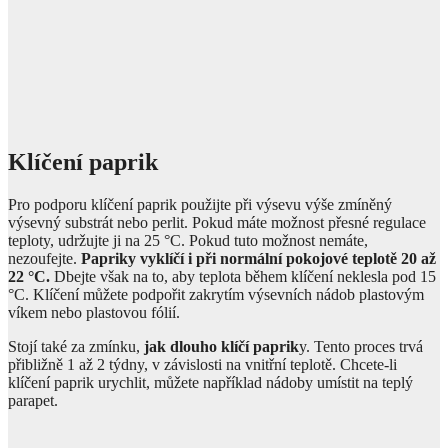
Klíčení paprik
Pro podporu klíčení paprik použijte při výsevu výše zmíněný
výsevný substrát nebo perlit. Pokud máte možnost přesné regulace
teploty, udržujte ji na 25 °C. Pokud tuto možnost nemáte,
nezoufejte.
Papriky vyklíčí i při normální pokojové teplotě 20 až
22 °C.
Dbejte však na to, aby teplota během klíčení neklesla pod 15
°C. Klíčení můžete podpořit zakrytím výsevních nádob plastovým
víkem nebo plastovou fólií.
Stojí také za zmínku,
jak dlouho klíčí paprik
y. Tento proces trvá
přibližně 1 až 2 týdny, v závislosti na vnitřní teplotě. Chcete-li
klíčení paprik urychlit, můžete například nádoby umístit na teplý
parapet.