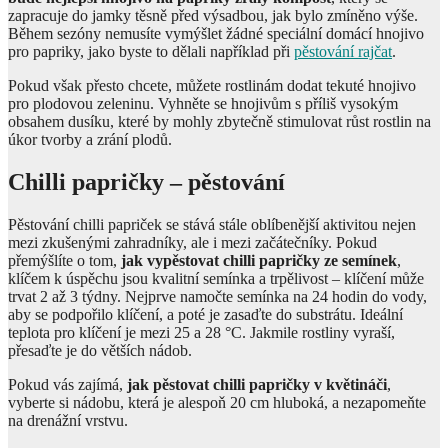
zapracuje do jamky těsně před výsadbou, jak bylo zmíněno výše.
Během sezóny nemusíte vymýšlet žádné speciální domácí hnojivo
pro papriky, jako byste to dělali například při
pěstování rajčat
.
Pokud však přesto chcete, můžete rostlinám dodat tekuté hnojivo
pro plodovou zeleninu. Vyhněte se hnojivům s příliš vysokým
obsahem dusíku, které by mohly zbytečně stimulovat růst rostlin na
úkor tvorby a zrání plodů.
Chilli papričky – pěstování
Pěstování chilli papriček se stává stále oblíbenější aktivitou nejen
mezi zkušenými zahradníky, ale i mezi začátečníky. Pokud
přemýšlíte o tom,
jak vypěstovat chilli papričky ze semínek
,
klíčem k úspěchu jsou kvalitní semínka a trpělivost – klíčení může
trvat 2 až 3 týdny. Nejprve namočte semínka na 24 hodin do vody,
aby se podpořilo klíčení, a poté je zasaďte do substrátu. Ideální
teplota pro klíčení je mezi 25 a 28 °C. Jakmile rostliny vyraší,
přesaďte je do větších nádob.
Pokud vás zajímá,
jak pěstovat chilli papričky v květináči
,
vyberte si nádobu, která je alespoň 20 cm hluboká, a nezapomeňte
na drenážní vrstvu.