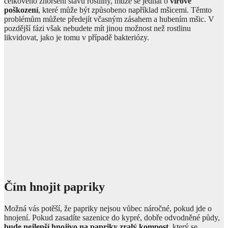
celkového zhoršení stavu rostliny, může se jednat o
virové
poškození
, které může být způsobeno například mšicemi. Těmto
problémům můžete předejít včasným zásahem a hubením mšic. V
pozdější fázi však nebudete mít jinou možnost než rostlinu
likvidovat, jako je tomu v případě bakteriózy.
Čím hnojit papriky
Možná vás potěší, že papriky nejsou vůbec náročné, pokud jde o
hnojení. Pokud zasadíte sazenice do kypré, dobře odvodněné půdy,
bude nejlepší hnojivo na papriky zralý kompost
, který se