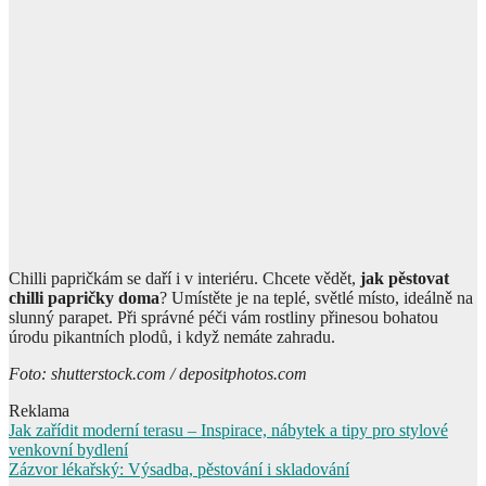
Chilli papričkám se daří i v interiéru. Chcete vědět,
jak pěstovat
chilli papričky doma
? Umístěte je na teplé, světlé místo, ideálně na
slunný parapet. Při správné péči vám rostliny přinesou bohatou
úrodu pikantních plodů, i když nemáte zahradu.
Foto: shutterstock.com / depositphotos.com
Reklama
Navigace
Jak zařídit moderní terasu – Inspirace, nábytek a tipy pro stylové
venkovní bydlení
pro
Zázvor lékařský: Výsadba, pěstování i skladování