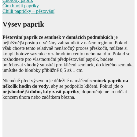
Choroby paprik
Čím hnojit papriky
Chilli papričky – pěstování
Výsev paprik
Pěstování paprik ze semínek
v domácích podmínkách
je
nejběžnější postup u většiny zahradníků v našem regionu. Pokud
však chcete tento relativně nenáročný proces přeskočit, můžete si
koupit hotové sazenice v zahradním centru nebo na trhu. Pokud se
rozhodnete pro vlastnoruční předpěstování paprik, budete
potřebovat vhodný substrát pro klíčení semínek, do kterého semínka
umístíte do hloubky přibližně 0,5 až 1 cm.
Nicméně před výsevem je důležité namáčení
semínek paprik na
několik hodin do vody
, aby se podpořilo klíčení. Pokud jde o
nejvhodnější dobu, kdy zasít papriky
, doporučujeme to udělat
koncem února nebo začátkem března.