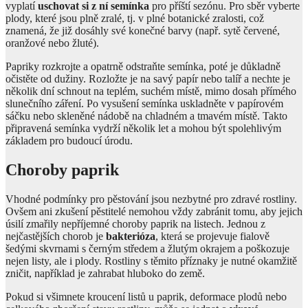
vyplatí
uschovat si z ní semínka
pro příští sezónu. Pro sběr vyberte
plody, které jsou plně zralé, tj. v plné botanické zralosti, což
znamená, že již dosáhly své konečné barvy (např. sytě červené,
oranžové nebo žluté).
Papriky rozkrojte a opatrně odstraňte semínka, poté je důkladně
očistěte od dužiny. Rozložte je na savý papír nebo talíř a nechte je
několik dní schnout na teplém, suchém místě, mimo dosah přímého
slunečního záření. Po vysušení semínka uskladněte v papírovém
sáčku nebo skleněné nádobě na chladném a tmavém místě. Takto
připravená semínka vydrží několik let a mohou být spolehlivým
základem pro budoucí úrodu.
Choroby paprik
Vhodné podmínky pro pěstování jsou nezbytné pro zdravé rostliny.
Ovšem ani zkušení pěstitelé nemohou vždy zabránit tomu, aby jejich
úsilí zmařily nepříjemné choroby paprik na listech. Jednou z
nejčastějších chorob je
bakterióza
, která se projevuje fialově
šedými skvrnami s černým středem a žlutým okrajem a poškozuje
nejen listy, ale i plody. Rostliny s těmito příznaky je nutné okamžitě
zničit, například je zahrabat hluboko do země.
Pokud si všimnete kroucení listů u paprik, deformace plodů nebo