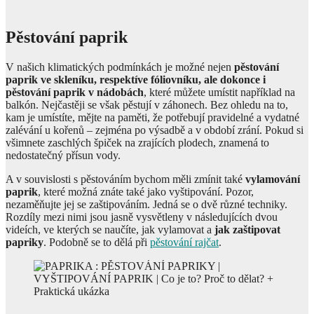
Pěstování paprik
V našich klimatických podmínkách je možné nejen
pěstování
paprik ve skleníku, respektíve fóliovníku, ale dokonce i
pěstování paprik v nádobách
, které můžete umístit například na
balkón. Nejčastěji se však pěstují v záhonech. Bez ohledu na to,
kam je umístíte, mějte na paměti, že potřebují pravidelné a vydatné
zalévání u kořenů – zejména po výsadbě a v období zrání. Pokud si
všimnete zaschlých špiček na zrajících plodech, znamená to
nedostatečný přísun vody.
A v souvislosti s pěstováním bychom měli zmínit také
vylamování
paprik
, které možná znáte také jako vyštipování. Pozor,
nezaměňujte jej se zaštipováním. Jedná se o dvě různé techniky.
Rozdíly mezi nimi jsou jasně vysvětleny v následujících dvou
videích, ve kterých se naučíte, jak vylamovat a
jak zaštipovat
papriky
. Podobně se to dělá při
pěstování rajčat
.