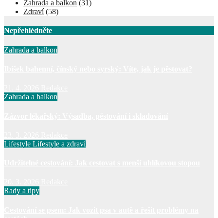
Zahrada a balkon
(31)
Zdraví
(58)
Nepřehlédněte
Zahrada a balkon
Ibišek bahenní, čínský nebo syrský: Víte, jak je pěstovat?
21. 4. 2026
Redakce
Zahrada a balkon
Zázvor lékařský: Výsadba, pěstování i skladování
23. 3. 2026
Redakce
Lifestyle
Lifestyle a zdraví
Udržitelné cestování: Jak cestovat s menší uhlíkovou stopou
20. 3. 2026
Redakce
Rady a tipy
Cestování se psem: Jak vozit psa v autě a řešit problémy na