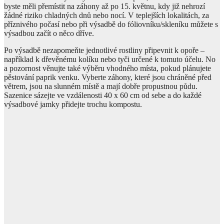
byste měli přemístit na záhony až po 15. květnu, kdy již nehrozí
žádné riziko chladných dnů nebo nocí. V teplejších lokalitách, za
příznivého počasí nebo při výsadbě do fóliovníku/skleníku můžete s
výsadbou začít o něco dříve.
Po výsadbě nezapomeňte jednotlivé rostliny připevnit k opoře –
například k dřevěnému kolíku nebo tyči určené k tomuto účelu. No
a pozornost věnujte také výběru vhodného místa, pokud plánujete
pěstování paprik venku. Vyberte záhony, které jsou chráněné před
větrem, jsou na slunném místě a mají dobře propustnou půdu.
Sazenice sázejte ve vzdálenosti 40 x 60 cm od sebe a do každé
výsadbové jamky přidejte trochu kompostu.