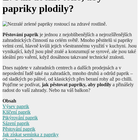
papriky plodily?
Pěstování paprik
je jednou z nejoblíbenějších a nejrozšířenějších
zahradnických činností na celém světě. Mnoho pěstitelů si papriky
velmi cení, hlavně kvůli jejich všestrannému využití v kuchyni. Jsou
vynikající, když jsou plně zralé a konzumují se syrové, ale jsou také
ideální pro vaření, když dosáhnou takzvané technické zralosti.
Dnes najdete v zahradních centrech a dalších prodejnách a v
neposlední řadě také na zahradách, mnoho druhů a odrůd paprik –
od sladkých po pálivé, od klasických přes beraní rohy až po chilli.
Pojďme se podívat,
jak pěstovat papriky, aby plodily
a přinášely
radost do vaší zahrady. Nebo na váš balkon?
Obsah
Výsev paprik
Klíčení paprik
Pikýrování paprik
Sázení paprik
Pěstování paprik
Jak získat semínka z papriky