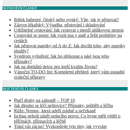
NEJNOVĚJŠÍ ČLÁNKY
Ibišek bahenní, čínský nebo syrský: Víte, jak je pěstovat?
Zázvor lékařský: Výsadba, pěstování i skladování
Udržitelné cestování: Jak cestovat s menší uhlíkovou stopou
Cestování se psem: Jak vozit psa v autě a řešit problémy na
cestách
Jak pěstovat papriky od A do Z: Jak docílit toho, aby papriky
plodily?
Syndrom vyhoření: Jak ho překonat a jaké jsou jeho
příznaky?
Jak na digitální detox pro lepší kvalitu života?
Vánoční TO-DO list: Kompletní přehled, který vám usnadní
sváteční přípravy
NEJČTENĚJŠÍ ČLÁNKY
Ptačí druhy na zahradě – TOP 10
Jak dlouho se léčí neštovice? Příznaky, průběh a léčba
Růže: Nemoc, která udeří zrádně a nečekaně
Ischias neboli zánět sedacího nervu: Co byste měli vědět o
příčinách, příznacích a léčbě
Trápí vás zácpa? Vyzkoušejte tyto tipy, jak vyvolat