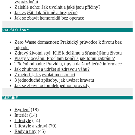
vyprázdnění
Zalehlé ucho: Jak uvolnit a jaké jsou příčiny?
Jak zvýšit tlak účinně a bezpečně
Jak se zbavit hemoroidů bez operace
STARŠÍ ČLÁNKY
Zero Waste domácnost: Praktický průvodce k životu bez
odpadu
Zdravý životní styl: Klíč k delšímu a šťastnějšímu životu
Plasty v oceánu: Proč tam končí a jak tomu zabránit?
Třídění odpadu: Pravidla, tipy a další užitečné informace
Jak zhubnout a udržet si zdravou váhu?
7 metod, jak vyvolat menstruaci
3 jednoduché způsoby, jak uvázat kravatu
Jak se zbavit octomilek jednou provždy
RUBRIKY
Bydlení
(18)
Interiér
(14)
Lifestyle
(14)
Lifestyle a zdraví
(70)
Rady a tipy
(45)