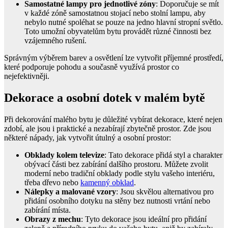
Samostatné lampy pro jednotlivé zóny
: Doporučuje se mít
v každé zóně samostatnou stojací nebo stolní lampu, aby
nebylo nutné spoléhat se pouze na jedno hlavní stropní světlo.
Toto umožní obyvatelům bytu provádět různé činnosti bez
vzájemného rušení.
Správným výběrem barev a osvětlení lze vytvořit příjemné prostředí,
které podporuje pohodu a současně využívá prostor co
nejefektivněji.
Dekorace a osobní dotek v malém bytě
Při dekorování malého bytu je důležité vybírat dekorace, které nejen
zdobí, ale jsou i praktické a nezabírají zbytečně prostor. Zde jsou
některé nápady, jak vytvořit útulný a osobní prostor:
Obklady kolem televize
: Tato dekorace přidá styl a charakter
obývací části bez zabírání dalšího prostoru. Můžete zvolit
moderní nebo tradiční obklady podle stylu vašeho interiéru,
třeba dřevo nebo
kamenný obklad
.
Nálepky a malované vzory
: Jsou skvělou alternativou pro
přidání osobního dotyku na stěny bez nutnosti vrtání nebo
zabírání místa.
Obrazy z mechu
: Tyto dekorace jsou ideální pro přidání