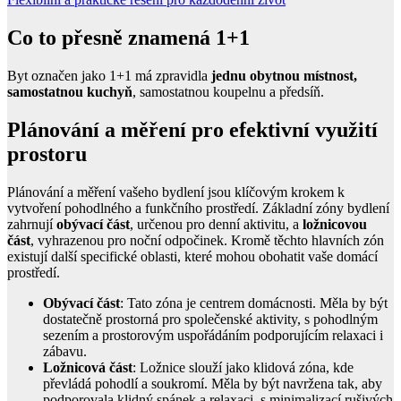
Co to přesně znamená 1+1
Byt označen jako 1+1 má zpravidla
jednu obytnou místnost,
samostatnou kuchyň
, samostatnou koupelnu a předsíň.
Plánování a měření pro efektivní využití
prostoru
Plánování a měření vašeho bydlení jsou klíčovým krokem k
vytvoření pohodlného a funkčního prostředí. Základní zóny bydlení
zahrnují
obývací část
, určenou pro denní aktivitu, a
ložnicovou
část
, vyhrazenou pro noční odpočinek. Kromě těchto hlavních zón
existují další specifické oblasti, které mohou obohatit vaše domácí
prostředí.
Obývací část
: Tato zóna je centrem domácnosti. Měla by být
dostatečně prostorná pro společenské aktivity, s pohodlným
sezením a prostorovým uspořádáním podporujícím relaxaci i
zábavu.
Ložnicová část
: Ložnice slouží jako klidová zóna, kde
převládá pohodlí a soukromí. Měla by být navržena tak, aby
podporovala klidný spánek a relaxaci, s minimalizací rušivých