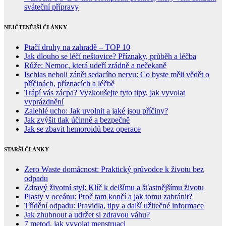
sváteční přípravy
NEJČTENĚJŠÍ ČLÁNKY
Ptačí druhy na zahradě – TOP 10
Jak dlouho se léčí neštovice? Příznaky, průběh a léčba
Růže: Nemoc, která udeří zrádně a nečekaně
Ischias neboli zánět sedacího nervu: Co byste měli vědět o
příčinách, příznacích a léčbě
Trápí vás zácpa? Vyzkoušejte tyto tipy, jak vyvolat
vyprázdnění
Zalehlé ucho: Jak uvolnit a jaké jsou příčiny?
Jak zvýšit tlak účinně a bezpečně
Jak se zbavit hemoroidů bez operace
STARŠÍ ČLÁNKY
Zero Waste domácnost: Praktický průvodce k životu bez
odpadu
Zdravý životní styl: Klíč k delšímu a šťastnějšímu životu
Plasty v oceánu: Proč tam končí a jak tomu zabránit?
Třídění odpadu: Pravidla, tipy a další užitečné informace
Jak zhubnout a udržet si zdravou váhu?
7 metod, jak vyvolat menstruaci