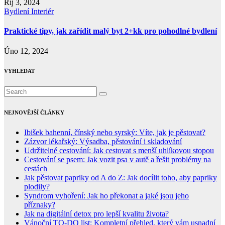
Říj 3, 2024
Bydlení
Interiér
Praktické tipy, jak zařídit malý byt 2+kk pro pohodlné bydlení
Úno 12, 2024
VYHLEDAT
NEJNOVĚJŠÍ ČLÁNKY
Ibišek bahenní, čínský nebo syrský: Víte, jak je pěstovat?
Zázvor lékařský: Výsadba, pěstování i skladování
Udržitelné cestování: Jak cestovat s menší uhlíkovou stopou
Cestování se psem: Jak vozit psa v autě a řešit problémy na
cestách
Jak pěstovat papriky od A do Z: Jak docílit toho, aby papriky
plodily?
Syndrom vyhoření: Jak ho překonat a jaké jsou jeho
příznaky?
Jak na digitální detox pro lepší kvalitu života?
Vánoční TO-DO list: Kompletní přehled, který vám usnadní