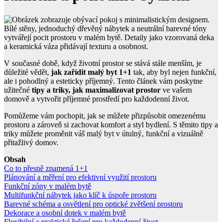
V současné době, když životní prostor se stává stále menším, je
důležité vědět,
jak zařídit malý byt 1+1
tak, aby byl nejen funkční,
ale i pohodlný a esteticky příjemný. Tento článek vám poskytne
užitečné
tipy a triky, jak maximalizovat prostor
ve vašem
domově a vytvořit příjemné prostředí pro každodenní život.
Pomůžeme vám pochopit, jak se můžete přizpůsobit omezenému
prostoru a zároveň si zachovat komfort a styl bydlení. S těmito tipy a
triky můžete proměnit váš malý byt v útulný, funkční a vizuálně
přitažlivý domov.
Obsah
Co to přesně znamená 1+1
Plánování a měření pro efektivní využití prostoru
Funkční zóny v malém bytě
Multifunkční nábytek jako klíč k úspoře prostoru
Barevné schéma a osvětlení pro optické zvětšení prostoru
Dekorace a osobní dotek v malém bytě
Flexibilní a praktické řešení pro každodenní život