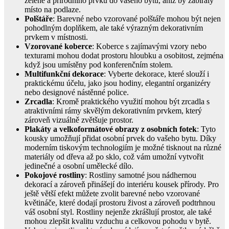
zeleně a přírodního prvku do vašeho bytu, aniž by zabíraly
místo na podlaze.
Polštáře
: Barevné nebo vzorované polštáře mohou být nejen
pohodlným doplňkem, ale také výrazným dekorativním
prvkem v místnosti.
Vzorované koberce
: Koberce s zajímavými vzory nebo
texturami mohou dodat prostoru hloubku a osobitost, zejména
když jsou umístěny pod konferenčním stolem.
Multifunkční dekorace
: Vyberte dekorace, které slouží i
praktickému účelu, jako jsou hodiny, elegantní organizéry
nebo designové nástěnné police.
Zrcadla
: Kromě praktického využití mohou být zrcadla s
atraktivními rámy skvělým dekorativním prvkem, který
zároveň vizuálně zvětšuje prostor.
Plakáty a velkoformátové obrazy z osobních fotek
: Tyto
kousky umožňují přidat osobní prvek do vašeho bytu. Díky
moderním tiskovým technologiím je možné tisknout na různé
materiály od dřeva až po sklo, což vám umožní vytvořit
jedinečné a osobní umělecké dílo.
Pokojové rostliny
: Rostliny samotné jsou nádhernou
dekorací a zároveň přinášejí do interiéru kousek přírody. Pro
ještě větší efekt můžete zvolit barevné nebo vzorované
květináče, které dodají prostoru živost a zároveň podtrhnou
váš osobní styl. Rostliny nejenže zkrášlují prostor, ale také
mohou zlepšit kvalitu vzduchu a celkovou pohodu v bytě.