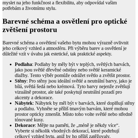
myslet na jeho funkčnost a flexibilitu, aby odpovídal vašim
potřebám a životnímu stylu.
Barevné schéma a osvětlení pro optické
zvětšení prostoru
Barevné schéma a osvětlení vašeho bytu mohou výrazně ovlivnit
jeho celkový vzhled a atmosféru. Při výběru barev a osvětlení je
důležité vzít v úvahu jak estetické, tak praktické aspekty.
Podlaha
: Podlahy by měly být v teplých, světlých barvách,
jako jsou světlé dřevěné odstíny nebo světlé keramické
dlažby. Tento výběr pomůže odrážet světlo a zvětšit prostor.
Stěny
: Pro stěny jsou ideální světlé a neutrální barvy, jako je
bílá, světlá šedá nebo krémová. Tyto barvy nejenže zvětšují
vizuálně prostor, ale také poskytují neutrální pozadí pro
akcenty a dekorace.
Nábytek
: Nábytek by měl být v barvách, které doplňují stěny
a podlahu. Vyhněte se příliš tmavým barvám, které mohou
prostor opticky zmenšit. Místo toho volte světlé nebo středně
tónované kusy.
Dekorace
: Mějte na paměti, že „méně je někdy více“.
Vyberte si několik vhodných dekorací, které podtrhují
celkový vzhled bytu, aniž by ho příliš zatěžovaly.