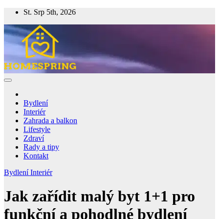
Skip
St. Srp 5th, 2026
to
content
Homespring
Magazín o bydlení a životě
Bydlení
Interiér
Zahrada a balkon
Lifestyle
Zdraví
Rady a tipy
Kontakt
Bydlení
Interiér
Jak zařídit malý byt 1+1 pro
funkční a pohodlné bydlení