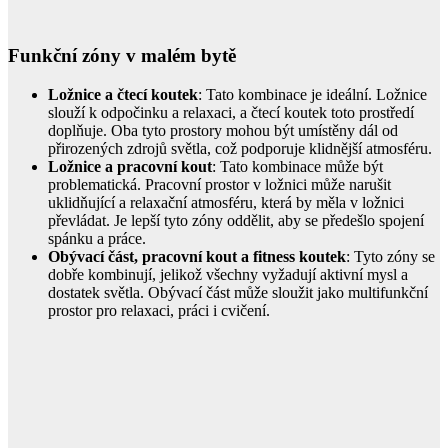
Funkční zóny v malém bytě
Ložnice a čtecí koutek
: Tato kombinace je ideální. Ložnice
slouží k odpočinku a relaxaci, a čtecí koutek toto prostředí
doplňuje. Oba tyto prostory mohou být umístěny dál od
přirozených zdrojů světla, což podporuje klidnější atmosféru.
Ložnice a pracovní kout
: Tato kombinace může být
problematická. Pracovní prostor v ložnici může narušit
uklidňující a relaxační atmosféru, která by měla v ložnici
převládat. Je lepší tyto zóny oddělit, aby se předešlo spojení
spánku a práce.
Obývací část, pracovní kout a fitness koutek
: Tyto zóny se
dobře kombinují, jelikož všechny vyžadují aktivní mysl a
dostatek světla. Obývací část může sloužit jako multifunkční
prostor pro relaxaci, práci i cvičení.