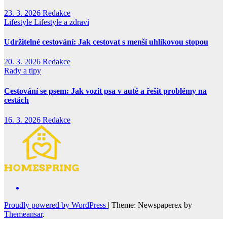
23. 3. 2026
Redakce
Lifestyle
Lifestyle a zdraví
Udržitelné cestování: Jak cestovat s menší uhlíkovou stopou
20. 3. 2026
Redakce
Rady a tipy
Cestování se psem: Jak vozit psa v autě a řešit problémy na
cestách
16. 3. 2026
Redakce
Proudly powered by WordPress
|
Theme: Newspaperex by
Themeansar
.