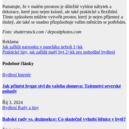
Pamatujte, že v malém prostoru je důležité vybírat nábytek a
dekorace, které jsou nejen krásné, ale také praktické a flexibilní.
Tímto způsobem můžete vytvořit prostor, který je nejen příjemný a
útulný, ale také se snadno přizpůsobuje vašim měnícím se potřebám.
Foto: shutterstock.com / depositphotos.com
Reklama
Navigace
Jak zařídit garsonku v paneláku neboli 1+kk
Praktické tipy, jak zařídit malý byt 2+kk pro pohodlné bydlení
pro
příspěvek
Podobné články
Bydlení
Interiér
Jak přinést hygge styl do vašeho domova: Tajemství severské
pohody
Říj 3, 2024
Bydlení
Rady a tipy
Babské rady vs. dezinsekce: Co skutečně vyhubí štěnice v bytě?