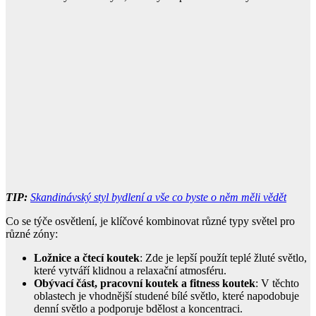
TIP:
Skandinávský styl bydlení a vše co byste o něm měli vědět
Co se týče osvětlení, je klíčové kombinovat různé typy světel pro
různé zóny:
Ložnice a čtecí koutek
: Zde je lepší použít teplé žluté světlo,
které vytváří klidnou a relaxační atmosféru.
Obývací část, pracovní koutek a fitness koutek
: V těchto
oblastech je vhodnější studené bílé světlo, které napodobuje
denní světlo a podporuje bdělost a koncentraci.