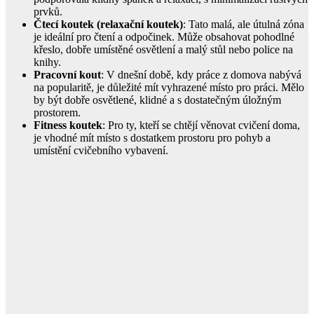
prvků.
Čtecí koutek (relaxační koutek)
: Tato malá, ale útulná zóna
je ideální pro čtení a odpočinek. Může obsahovat pohodlné
křeslo, dobře umístěné osvětlení a malý stůl nebo police na
knihy.
Pracovní kout
: V dnešní době, kdy práce z domova nabývá
na popularitě, je důležité mít vyhrazené místo pro práci. Mělo
by být dobře osvětlené, klidné a s dostatečným úložným
prostorem.
Fitness koutek
: Pro ty, kteří se chtějí věnovat cvičení doma,
je vhodné mít místo s dostatkem prostoru pro pohyb a
umístění cvičebního vybavení.