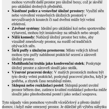
mohou vytvořit další prostor pro úložné boxy, což je skvělé
pro ukládání drobných předmětů.
Nástěnné police a vestavěné úložné prostory
: Využití stěn
nebo vytvoření vestavěných úložných prostorů v
nevyužívaných koutech či nad dveřmi může být velmi
efektivní.
Závěsné systémy
: Ideální pro ukládání kol nebo sportovního
vybavení, mohou být instalovány na stěnách nebo stropě.
Nižší komody
: Nabízejí úložný prostor bez toho, aby
vizuálně zmenšovaly prostor, na rozdíl od tradičních
obývacích stěn.
Širší puffy s úložným prostorem
: Místo velkých křesel
mohou tyto puffy nabídnout praktické sezení a zároveň
úložný prostor.
Multifunkční truhla jako konferenční stolek
: Poskytuje
úložný prostor a zároveň slouží jako stolík.
Výsuvné pracovní desky
: V malých prostorách mohou být
tyto desky velmi praktické, poskytují pracovní plochu, když je
potřeba, a zbytek času nezabírají místo.
Sklopná nebo rozkládací postel
: Sklopná postel uvolní
prostor během dne, zatímco kvalitní rozkládací pohovka může
sloužit jako plnohodnotná postel i jako sedací souprava.
Tyto nápady vám pomohou vytvořit víceúčelový a přesto útulný
domov, i když máte omezený prostor. Je důležité při výběru nábytku