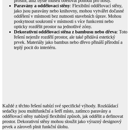
prostor, aniž byste museli obětovat pohodlí pro hosty.
Paravány a oddělovací stěny
: Flexibilní oddělovací stěny,
jako jsou paravány nebo knihovny, mohou vytvářet dočasné
oddělení v místnosti bez nutnosti stavebních úprav. Mohou
poskytnout soukromí v místnosti s více funkcemi nebo
opticky rozdělit prostor na jednotlivé zóny.
Dekorativní oddělovací stěna z bambusu nebo dřeva
: Toto
řešení nejenže rozdělí prostor, ale také přidává estetický
prvek. Materiály jako bambus nebo dřevo přináší přírodní a
teplý pocit do interiéru.
Každé z těchto řešení nabízí své specifické výhody. Rozkládací
sedačky jsou multifunkční a šetří místo, zatímco paravány a
oddělovací stěny nabízejí flexibilní způsob, jak oddělit a definovat
prostor. Dekorativní stěny mohou sloužit jako výrazný designový
prvek a zároveň plnit funkční úlohu.