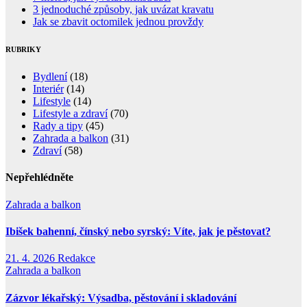
3 jednoduché způsoby, jak uvázat kravatu
Jak se zbavit octomilek jednou provždy
RUBRIKY
Bydlení
(18)
Interiér
(14)
Lifestyle
(14)
Lifestyle a zdraví
(70)
Rady a tipy
(45)
Zahrada a balkon
(31)
Zdraví
(58)
Nepřehlédněte
Zahrada a balkon
Ibišek bahenní, čínský nebo syrský: Víte, jak je pěstovat?
21. 4. 2026
Redakce
Zahrada a balkon
Zázvor lékařský: Výsadba, pěstování i skladování