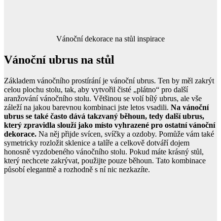
Vánoční dekorace na stůl inspirace
Vánoční ubrus na stůl
Základem vánočního prostírání je vánoční ubrus. Ten by měl zakrýt
celou plochu stolu, tak, aby vytvořil čisté „plátno“ pro další
aranžování vánočního stolu. Většinou se volí bílý ubrus, ale vše
záleží na jakou barevnou kombinaci jste letos vsadili.
Na vánoční
ubrus se také často dává takzvaný běhoun, tedy další ubrus,
který zpravidla slouží jako místo vyhrazené pro ostatní vánoční
dekorace.
Na něj přijde svícen, svíčky a ozdoby. Pomůže vám také
symetricky rozložit sklenice a talíře a celkově dotváří dojem
honosně vyzdobeného vánočního stolu. Pokud máte krásný stůl,
který nechcete zakrývat, použijte pouze běhoun. Tato kombinace
působí elegantně a rozhodně s ní nic nezkazíte.