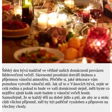
Štědrý den bývá tradičně ve většině našich domácností provázen
štědrovečerní večeří. Slavnostní prostírání dotváří útulnou a
příjemnou vánoční atmosféru. Přečtěte si, jaké dekorace vám
pomohou vytvořit vánoční stůl. Jak už to o Vánocích bývá, sejde se
celá rodina a pokud to bude ve vaší domácnosti stejně, měli byste co
nejdříve zjistit kolik osob budete o vánoční večeři hostit.
Samozřejmě, že se každý těší na dobré jídlo a pití, ale aby se u stolu
cítili všichni příjemně, měl by být patřičně vyzdoben a připraven na
všechny chody.