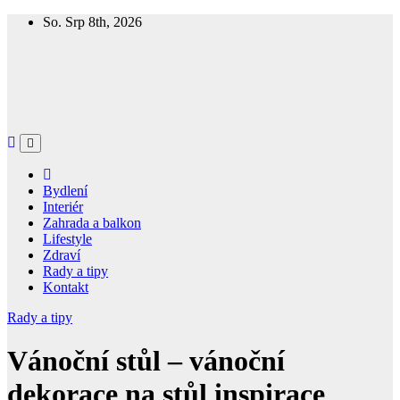
Skip
So. Srp 8th, 2026
to
content
Homespring
Magazín o bydlení a životě
Bydlení
Interiér
Zahrada a balkon
Lifestyle
Zdraví
Rady a tipy
Kontakt
Rady a tipy
Vánoční stůl – vánoční
dekorace na stůl inspirace