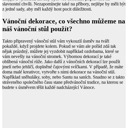
slavnostní chvíli. Nezapomínejte také na příbory, nejlépe by měli být
z jedné sady, aby měl každý host pocit důležitosti.
Vánoční dekorace, co všechno můžeme na
náš vánoční stůl použít?
Takto připravený vánoční stůl vám vykouzlí úsměv na tváři
pokaždé, když projdete kolem. Pokud se vám ale pořád zdá tak
nějak prázdný, můžete jej vyzdobit například ozdobama, které se
vám nevešly na vánoční stromek. Výbornou dekorací je také
oblíbená vánoční růže. Jako další z vánočních dekorací lze použít
jmelí nebo jehličí, doplněné čajovými svíčkami. V případě, že máte
doma malé kreativce, vytvořte s nimi dekorace na vánoční stůl.
Například sněhuláky, soby, nebo Santu na saních. Snadno se z takto
stráveného společného času stane předvánoční tradice, na kterou se
budete s úsměvem těšit každé nadcházející Vánoce.