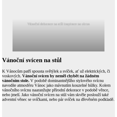
Vánoční dekorace na stůl inspirace na ubrus
Vánoční svícen na stůl
K Vánocům patří spousta světýlek a svíček, ať už elektrických, či
voskových.
Vánoční svícen by neměl chybět na žádném
vánočním stole.
V podobě dominantnějšího stylového svícnu
navodíte atmosféru Vánoc jako mávnutím kouzelné hůlky. Kolem
vánočního svícnu naaranžujte přírodní dekorace v podobě věnce,
nebo jmelí. Jako vánoční svícen na stůl vám skvěle poslouží také
adventní věnec se svíčkami, nebo pár svíček na dřevěném podkladě.