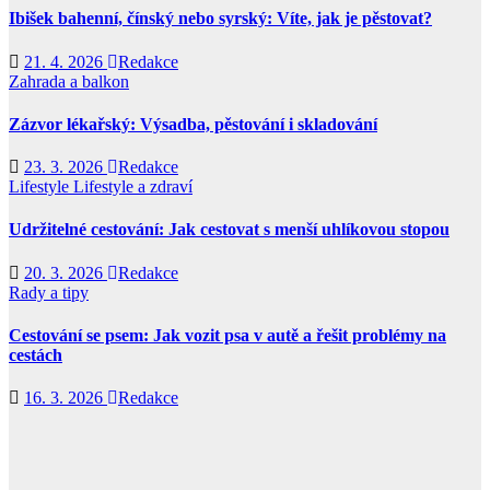
Ibišek bahenní, čínský nebo syrský: Víte, jak je pěstovat?
21. 4. 2026
Redakce
Zahrada a balkon
Zázvor lékařský: Výsadba, pěstování i skladování
23. 3. 2026
Redakce
Lifestyle
Lifestyle a zdraví
Udržitelné cestování: Jak cestovat s menší uhlíkovou stopou
20. 3. 2026
Redakce
Rady a tipy
Cestování se psem: Jak vozit psa v autě a řešit problémy na
cestách
16. 3. 2026
Redakce