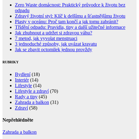
Zero Waste domácnost: Praktický průvodce k životu bez
odpadu
Zdravý životní styl: Klíč k delšímu a šťastnějšímu životu
Plasty v oceánu: Proč tam končí a jak tomu zabránit?
Třídění odpadu: Pravidla, tipy a další užitečné informace
Jak zhubnout a udržet si zdravou váhu?
7 metod, jak vyvolat menstruaci
3 jednoduché způsoby, jak uvázat kravatu
Jak se zbavit octomilek jednou provždy
RUBRIKY
Bydlení
(18)
Interiér
(14)
Lifestyle
(14)
Lifestyle a zdraví
(70)
Rady a tipy
(45)
Zahrada a balkon
(31)
Zdraví
(58)
Nepřehlédněte
Zahrada a balkon