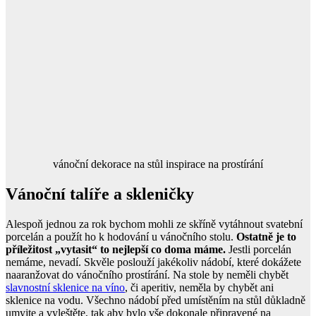
vánoční dekorace na stůl inspirace na prostírání
Vánoční talíře a skleničky
Alespoň jednou za rok bychom mohli ze skříně vytáhnout svatební
porcelán a použít ho k hodování u vánočního stolu.
Ostatně je to
příležitost „vytasit“ to nejlepší co doma máme.
Jestli porcelán
nemáme, nevadí. Skvěle poslouží jakékoliv nádobí, které dokážete
naaranžovat do vánočního prostírání. Na stole by neměli chybět
slavnostní sklenice na víno
, či aperitiv, neměla by chybět ani
sklenice na vodu. Všechno nádobí před umístěním na stůl důkladně
umyjte a vyleštěte, tak aby bylo vše dokonale připravené na