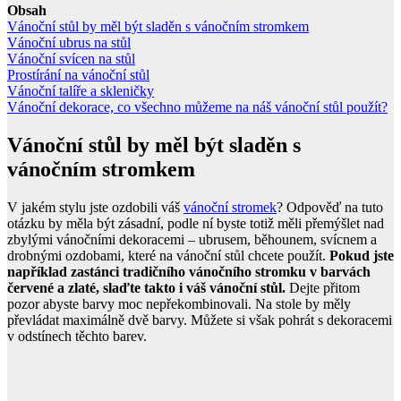
Obsah
Vánoční stůl by měl být sladěn s vánočním stromkem
Vánoční ubrus na stůl
Vánoční svícen na stůl
Prostírání na vánoční stůl
Vánoční talíře a skleničky
Vánoční dekorace, co všechno můžeme na náš vánoční stůl použít?
Vánoční stůl by měl být sladěn s
vánočním stromkem
V jakém stylu jste ozdobili váš
vánoční stromek
? Odpověď na tuto
otázku by měla být zásadní, podle ní byste totiž měli přemýšlet nad
zbylými vánočními dekoracemi – ubrusem, běhounem, svícnem a
drobnými ozdobami, které na vánoční stůl chcete použít.
Pokud jste
například zastánci tradičního vánočního stromku v barvách
červené a zlaté, slaďte takto i váš vánoční stůl.
Dejte přitom
pozor abyste barvy moc nepřekombinovali. Na stole by měly
převládat maximálně dvě barvy. Můžete si však pohrát s dekoracemi
v odstínech těchto barev.