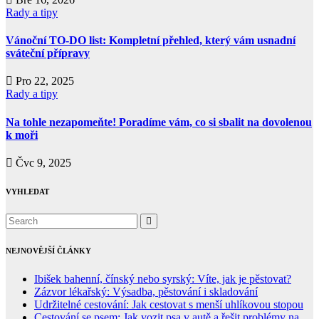
Rady a tipy
Vánoční TO-DO list: Kompletní přehled, který vám usnadní
sváteční přípravy
Pro 22, 2025
Rady a tipy
Na tohle nezapomeňte! Poradíme vám, co si sbalit na dovolenou
k moři
Čvc 9, 2025
VYHLEDAT
NEJNOVĚJŠÍ ČLÁNKY
Ibišek bahenní, čínský nebo syrský: Víte, jak je pěstovat?
Zázvor lékařský: Výsadba, pěstování i skladování
Udržitelné cestování: Jak cestovat s menší uhlíkovou stopou
Cestování se psem: Jak vozit psa v autě a řešit problémy na