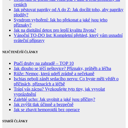
cestách
Jak pěstovat papriky od A do Z: Jak docílit toho, aby papriky
plodily?
Syndrom vyhoření: Jak ho překonat a jaké jsou jeho
příznaky?
Jak na digitální detox pro lepší kvalitu života?
Vánoční TO-DO list: Kompletní přehled, který vám usnadní
sváteční přípravy
NEJČTENĚJŠÍ ČLÁNKY
Ptačí druhy na zahradě – TOP 10
Jak dlouho se léčí neštovice? Příznaky, průběh a léčba
Růže: Nemoc, která udeří zrádně a nečekaně
Ischias neboli zánět sedacího nervu: Co byste měli vědět o
příčinách, příznacích a léčbě
Trápí vás zácpa? Vyzkoušejte tyto tipy, jak vyvolat
vyprázdnění
Zalehlé ucho: Jak uvolnit a jaké jsou příčiny?
Jak zvýšit tlak účinně a bezpečně
Jak se zbavit hemoroidů bez operace
STARŠÍ ČLÁNKY