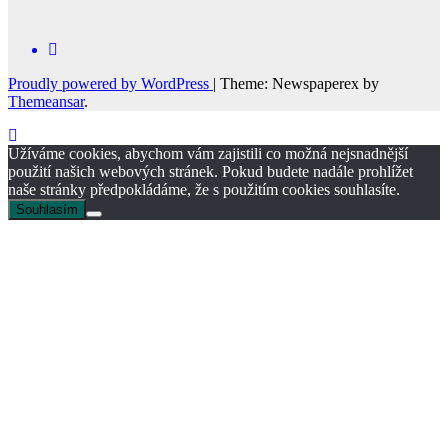
Proudly powered by WordPress
|
Theme: Newspaperex by
Themeansar
.
Užíváme cookies, abychom vám zajistili co možná nejsnadnější
použití našich webových stránek. Pokud budete nadále prohlížet
naše stránky předpokládáme, že s použitím cookies souhlasíte.
Souhlasím