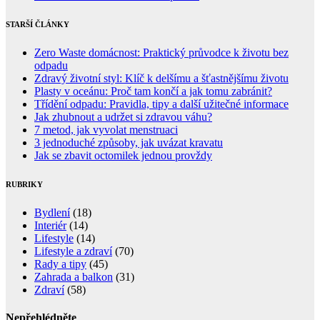
STARŠÍ ČLÁNKY
Zero Waste domácnost: Praktický průvodce k životu bez
odpadu
Zdravý životní styl: Klíč k delšímu a šťastnějšímu životu
Plasty v oceánu: Proč tam končí a jak tomu zabránit?
Třídění odpadu: Pravidla, tipy a další užitečné informace
Jak zhubnout a udržet si zdravou váhu?
7 metod, jak vyvolat menstruaci
3 jednoduché způsoby, jak uvázat kravatu
Jak se zbavit octomilek jednou provždy
RUBRIKY
Bydlení
(18)
Interiér
(14)
Lifestyle
(14)
Lifestyle a zdraví
(70)
Rady a tipy
(45)
Zahrada a balkon
(31)
Zdraví
(58)
Nepřehlédněte