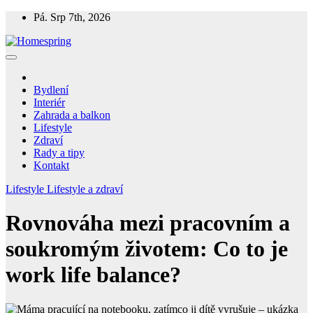
Skip
Pá. Srp 7th, 2026
to
content
Homespring
Magazín o bydlení a životě
Bydlení
Interiér
Zahrada a balkon
Lifestyle
Zdraví
Rady a tipy
Kontakt
Lifestyle
Lifestyle a zdraví
Rovnováha mezi pracovním a
soukromým životem: Co to je
work life balance?