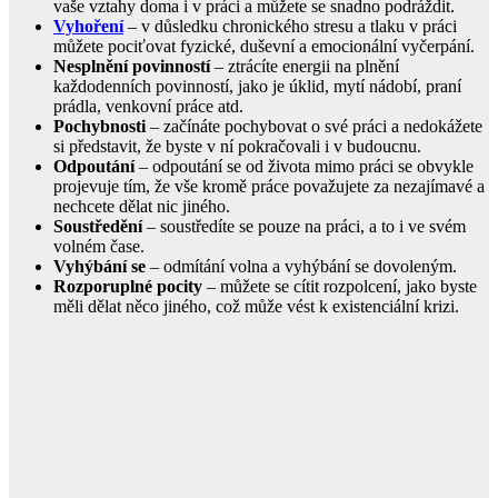
vaše vztahy doma i v práci a můžete se snadno podráždit.
Vyhoření
– v důsledku chronického stresu a tlaku v práci
můžete pociťovat fyzické, duševní a emocionální vyčerpání.
Nesplnění povinností
– ztrácíte energii na plnění
každodenních povinností, jako je úklid, mytí nádobí, praní
prádla, venkovní práce atd.
Pochybnosti
– začínáte pochybovat o své práci a nedokážete
si představit, že byste v ní pokračovali i v budoucnu.
Odpoutání
– odpoutání se od života mimo práci se obvykle
projevuje tím, že vše kromě práce považujete za nezajímavé a
nechcete dělat nic jiného.
Soustředění
– soustředíte se pouze na práci, a to i ve svém
volném čase.
Vyhýbání se
– odmítání volna a vyhýbání se dovoleným.
Rozporuplné pocity
– můžete se cítit rozpolcení, jako byste
měli dělat něco jiného, což může vést k existenciální krizi.