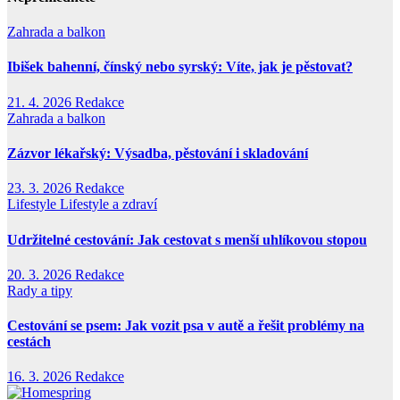
Zahrada a balkon
Ibišek bahenní, čínský nebo syrský: Víte, jak je pěstovat?
21. 4. 2026
Redakce
Zahrada a balkon
Zázvor lékařský: Výsadba, pěstování i skladování
23. 3. 2026
Redakce
Lifestyle
Lifestyle a zdraví
Udržitelné cestování: Jak cestovat s menší uhlíkovou stopou
20. 3. 2026
Redakce
Rady a tipy
Cestování se psem: Jak vozit psa v autě a řešit problémy na
cestách
16. 3. 2026
Redakce