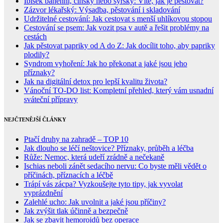
Ibišek bahenní, čínský nebo syrský: Víte, jak je pěstovat?
Zázvor lékařský: Výsadba, pěstování i skladování
Udržitelné cestování: Jak cestovat s menší uhlíkovou stopou
Cestování se psem: Jak vozit psa v autě a řešit problémy na
cestách
Jak pěstovat papriky od A do Z: Jak docílit toho, aby papriky
plodily?
Syndrom vyhoření: Jak ho překonat a jaké jsou jeho
příznaky?
Jak na digitální detox pro lepší kvalitu života?
Vánoční TO-DO list: Kompletní přehled, který vám usnadní
sváteční přípravy
NEJČTENĚJŠÍ ČLÁNKY
Ptačí druhy na zahradě – TOP 10
Jak dlouho se léčí neštovice? Příznaky, průběh a léčba
Růže: Nemoc, která udeří zrádně a nečekaně
Ischias neboli zánět sedacího nervu: Co byste měli vědět o
příčinách, příznacích a léčbě
Trápí vás zácpa? Vyzkoušejte tyto tipy, jak vyvolat
vyprázdnění
Zalehlé ucho: Jak uvolnit a jaké jsou příčiny?
Jak zvýšit tlak účinně a bezpečně
Jak se zbavit hemoroidů bez operace