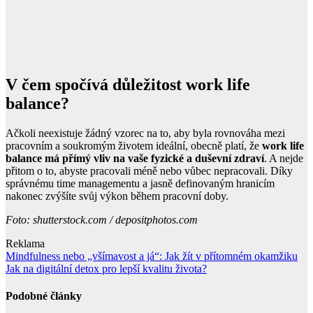
V čem spočívá důležitost work life
balance?
Ačkoli neexistuje žádný vzorec na to, aby byla rovnováha mezi
pracovním a soukromým životem ideální, obecně platí, že
work life
balance má přímý vliv na vaše fyzické a duševní zdraví
. A nejde
přitom o to, abyste pracovali méně nebo vůbec nepracovali. Díky
správnému time managementu a jasně definovaným hranicím
nakonec zvýšíte svůj výkon během pracovní doby.
Foto: shutterstock.com / depositphotos.com
Reklama
Navigace
Mindfulness nebo „všímavost a já“: Jak žít v přítomném okamžiku
Jak na digitální detox pro lepší kvalitu života?
pro
příspěvek
Podobné články