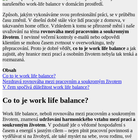
Způsob, jakým vykonáváme svou profesionální práci, se v průběhu
času změnil. V dnešní době stále více lidí pracuje z domova, v
takzvaném home office. Vzhledem k tomu se přirozeně mění i naše
uvažování na téma
rovnováha mezi pracovním a soukromým
životem
. I nevinné večerní kontroly e-mailů nebo odpovědi
klientům se mohou časem zvrtnout v overworkingu, tedy
přepracování. Proto je dobré vědět,
co to je work life balance
a jak
zajistit, aby hranice mezi prací a osobním životem nebyla tak tenká a
rozmazaná.
Obsah
Co to je work life balance?
Nezdravá rovnováha mezi pracovním a soukromým životem
V čem spočívá důležitost work life balance?
Co to je work life balance?
Work life balance, neboli rovnováha mezi pracovním a soukromým
životem, znamená
udržování harmonického vztahu mezi prací a
soukromým životem
. V podstatě jde o vědomé hospodaření s
časem a energií s jasným cílem – nejen plnit pracovní povinnosti a
vydělávat si na živobytí, ale také myslet na sebe, svou rodinu, své