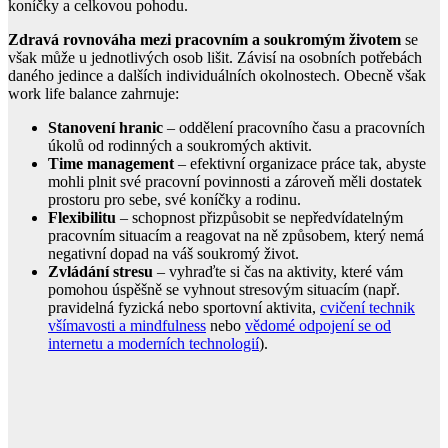
koníčky a celkovou pohodu.
Zdravá rovnováha mezi pracovním a soukromým životem
se
však může u jednotlivých osob lišit. Závisí na osobních potřebách
daného jedince a dalších individuálních okolnostech. Obecně však
work life balance zahrnuje:
Stanovení hranic
– oddělení pracovního času a pracovních
úkolů od rodinných a soukromých aktivit.
Time management
– efektivní organizace práce tak, abyste
mohli plnit své pracovní povinnosti a zároveň měli dostatek
prostoru pro sebe, své koníčky a rodinu.
Flexibilitu
– schopnost přizpůsobit se nepředvídatelným
pracovním situacím a reagovat na ně způsobem, který nemá
negativní dopad na váš soukromý život.
Zvládání stresu
– vyhraďte si čas na aktivity, které vám
pomohou úspěšně se vyhnout stresovým situacím (např.
pravidelná fyzická nebo sportovní aktivita,
cvičení technik
všímavosti a mindfulness
nebo
vědomé odpojení se od
internetu a moderních technologií
).