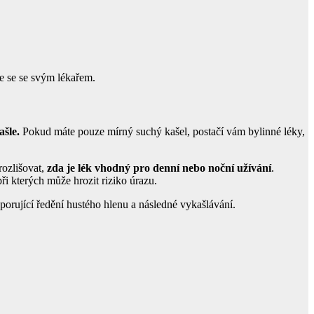
e se se svým lékařem.
ašle.
Pokud máte pouze mírný suchý kašel, postačí vám bylinné léky,
rozlišovat,
zda je lék vhodný pro denní nebo noční užívání
.
ři kterých může hrozit riziko úrazu.
dporující ředění hustého hlenu a následné vykašlávání.