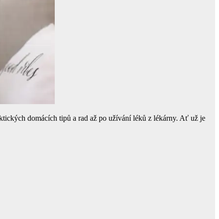
ktických domácích tipů a rad až po užívání léků z lékárny. Ať už je