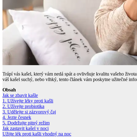
Trápí vás kašel, který vám nedá spát a ovlivňuje kvalitu vašeho život
váš kašel suchý, nebo vlhký, tento článek vám poskytne užitečné info
Obsah
Jak se zbavit kašle
1. Užívejte léky proti kašli
2. Užívejte probiotika
3. Udělejte si zázvorový čaj
4. Jezte česnek
5. Dodržujte pitný režim
Jak zastavit kašel v noci
Užijte lék proti kašli vhodný na noc