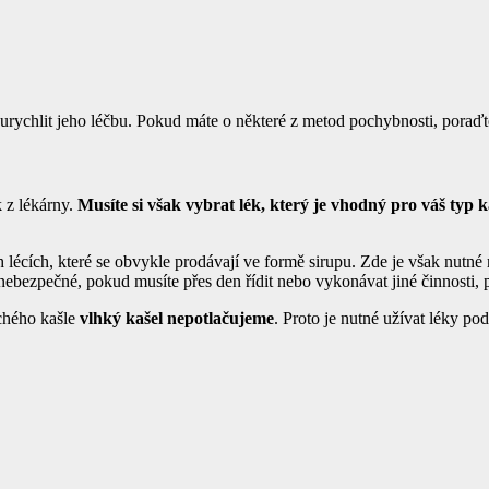
 urychlit jeho léčbu. Pokud máte o některé z metod pochybnosti, poraďt
k z lékárny.
Musíte si však vybrat lék, který je vhodný pro váš typ k
h lécích, které se obvykle prodávají ve formě sirupu. Zde je však nutné 
ebezpečné, pokud musíte přes den řídit nebo vykonávat jiné činnosti, p
uchého kašle
vlhký kašel nepotlačujeme
. Proto je nutné užívat léky po