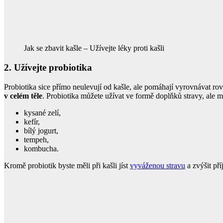
Jak se zbavit kašle – Užívejte léky proti kašli
2. Užívejte probiotika
Probiotika sice přímo neulevují od kašle, ale pomáhají vyrovnávat rovn
v celém těle
. Probiotika můžete užívat ve formě doplňků stravy, ale 
kysané zelí,
kefír,
bílý jogurt,
tempeh,
kombucha.
Kromě probiotik byste měli při kašli jíst
vyváženou stravu
a zvýšit př