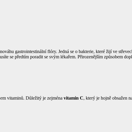
ováhu gastrointestinální flóry. Jedná se o bakterie, které žijí ve stře
musíte se předtím poradit se svým lékařem. Přirozenějším způsobem dopln
íjem vitaminů. Důležitý je zejména
vitamin C
, který je hojně obsažen 