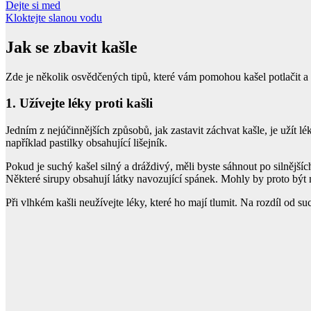
Dejte si med
Kloktejte slanou vodu
Jak se zbavit kašle
Zde je několik osvědčených tipů, které vám pomohou kašel potlačit a
1. Užívejte léky proti kašli
Jedním z nejúčinnějších způsobů, jak zastavit záchvat kašle, je užít lé
například pastilky obsahující lišejník.
Pokud je suchý kašel silný a dráždivý, měli byste sáhnout po silnějšíc
Některé sirupy obsahují látky navozující spánek. Mohly by proto být n
Při vlhkém kašli neužívejte léky, které ho mají tlumit. Na rozdíl od s