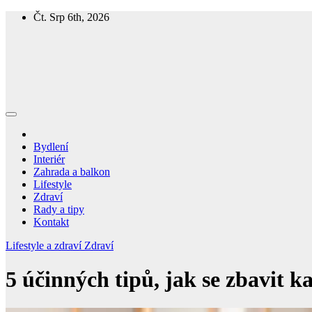
Skip
Čt. Srp 6th, 2026
to
content
Homespring
Magazín o bydlení a životě
Bydlení
Interiér
Zahrada a balkon
Lifestyle
Zdraví
Rady a tipy
Kontakt
Lifestyle a zdraví
Zdraví
5 účinných tipů, jak se zbavit ka