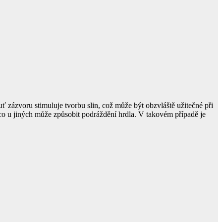
ť zázvoru stimuluje tvorbu slin, což může být obzvláště užitečné při
co u jiných může způsobit podráždění hrdla. V takovém případě je