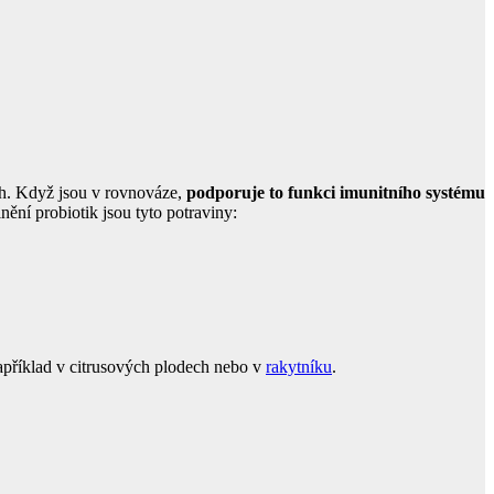
vech. Když jsou v rovnováze,
podporuje to funkci imunitního systému
ění probiotik jsou tyto potraviny:
například v citrusových plodech nebo v
rakytníku
.