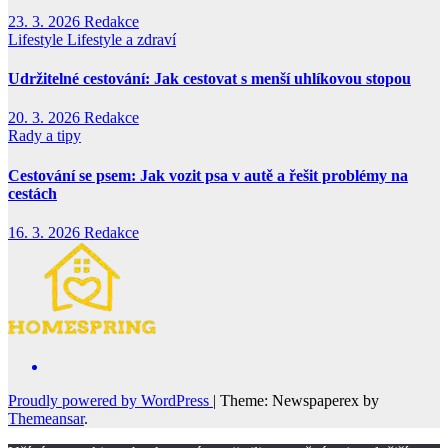
23. 3. 2026
Redakce
Lifestyle
Lifestyle a zdraví
Udržitelné cestování: Jak cestovat s menší uhlíkovou stopou
20. 3. 2026
Redakce
Rady a tipy
Cestování se psem: Jak vozit psa v autě a řešit problémy na
cestách
16. 3. 2026
Redakce
Proudly powered by WordPress
|
Theme: Newspaperex by
Themeansar
.