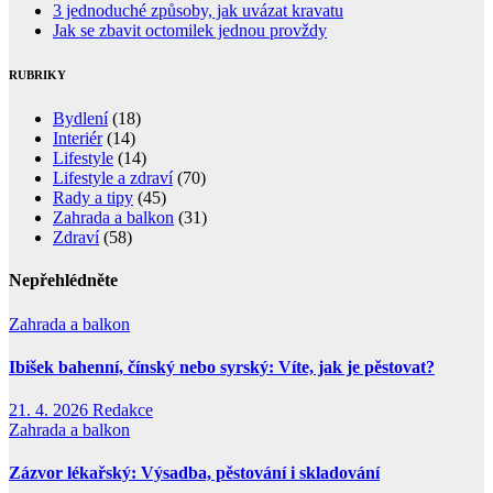
3 jednoduché způsoby, jak uvázat kravatu
Jak se zbavit octomilek jednou provždy
RUBRIKY
Bydlení
(18)
Interiér
(14)
Lifestyle
(14)
Lifestyle a zdraví
(70)
Rady a tipy
(45)
Zahrada a balkon
(31)
Zdraví
(58)
Nepřehlédněte
Zahrada a balkon
Ibišek bahenní, čínský nebo syrský: Víte, jak je pěstovat?
21. 4. 2026
Redakce
Zahrada a balkon
Zázvor lékařský: Výsadba, pěstování i skladování