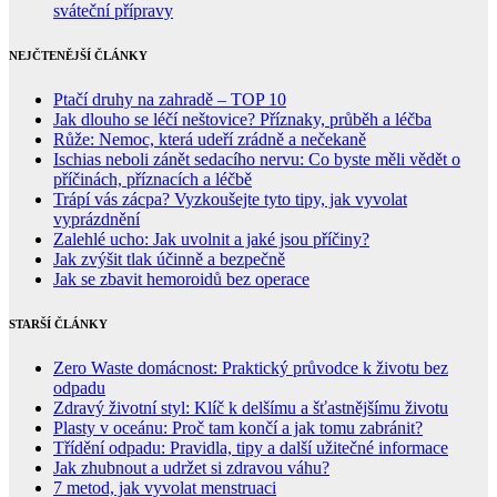
sváteční přípravy
NEJČTENĚJŠÍ ČLÁNKY
Ptačí druhy na zahradě – TOP 10
Jak dlouho se léčí neštovice? Příznaky, průběh a léčba
Růže: Nemoc, která udeří zrádně a nečekaně
Ischias neboli zánět sedacího nervu: Co byste měli vědět o
příčinách, příznacích a léčbě
Trápí vás zácpa? Vyzkoušejte tyto tipy, jak vyvolat
vyprázdnění
Zalehlé ucho: Jak uvolnit a jaké jsou příčiny?
Jak zvýšit tlak účinně a bezpečně
Jak se zbavit hemoroidů bez operace
STARŠÍ ČLÁNKY
Zero Waste domácnost: Praktický průvodce k životu bez
odpadu
Zdravý životní styl: Klíč k delšímu a šťastnějšímu životu
Plasty v oceánu: Proč tam končí a jak tomu zabránit?
Třídění odpadu: Pravidla, tipy a další užitečné informace
Jak zhubnout a udržet si zdravou váhu?
7 metod, jak vyvolat menstruaci