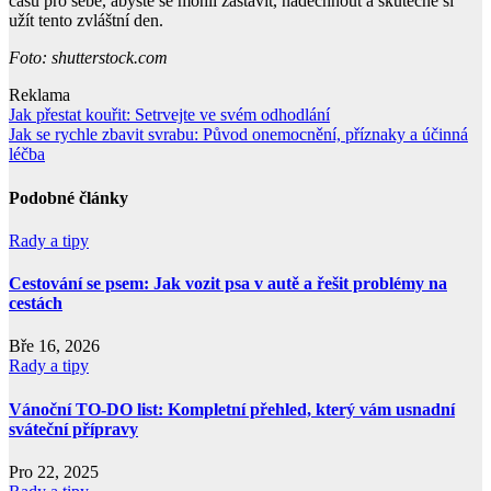
času pro sebe, abyste se mohli zastavit, nadechnout a skutečně si
užít tento zvláštní den.
Foto: shutterstock.com
Reklama
Navigace
Jak přestat kouřit: Setrvejte ve svém odhodlání
Jak se rychle zbavit svrabu: Původ onemocnění, příznaky a účinná
pro
léčba
příspěvek
Podobné články
Rady a tipy
Cestování se psem: Jak vozit psa v autě a řešit problémy na
cestách
Bře 16, 2026
Rady a tipy
Vánoční TO-DO list: Kompletní přehled, který vám usnadní
sváteční přípravy
Pro 22, 2025