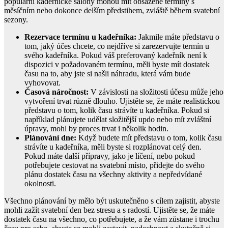
populární kadeřnické salony mohou mít obsazené termíny s
měsíčním nebo dokonce delším předstihem, zvláště během svatební
sezony.
Rezervace termínu u kadeřníka:
Jakmile máte představu o
tom, jaký účes chcete, co nejdříve si zarezervujte termín u
svého kadeřníka. Pokud váš preferovaný kadeřník není k
dispozici v požadovaném termínu, měli byste mít dostatek
času na to, aby jste si našli náhradu, která vám bude
vyhovovat.
Časová náročnost:
V závislosti na složitosti účesu může jeho
vytvoření trvat různě dlouho. Ujistěte se, že máte realistickou
představu o tom, kolik času strávíte u kadeřníka. Pokud si
například plánujete udělat složitější updo nebo mít zvláštní
úpravy, mohl by proces trvat i několik hodin.
Plánování dne:
Když budete mít představu o tom, kolik času
strávíte u kadeřníka, měli byste si rozplánovat celý den.
Pokud máte další přípravy, jako je líčení, nebo pokud
potřebujete cestovat na svatební místo, přidejte do svého
plánu dostatek času na všechny aktivity a nepředvídané
okolnosti.
Všechno plánování by mělo být uskutečněno s cílem zajistit, abyste
mohli zažít svatební den bez stresu a s radostí. Ujistěte se, že máte
dostatek času na všechno, co potřebujete, a že vám zůstane i trochu