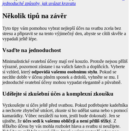
jednoduché způsoby, jak uvázat kravatu
Několik tipů na závěr
Tyto tipy vám pomohou vybrat nejlepší účes na svatbu zcela bez
stresu a připravit se na tento výjimečný den, abyste se cítili skvěle a
vypadali ještě lépe.
Vsaďte na jednoduchost
Minimalistické svatební účesy mají své kouzlo. Protože nejsou příliš
výrazné, pozornost zůstane i na vašich šatech a doplňcích. Vyberte
si vzhled, který
odpovídá vašemu osobnímu stylu
. Pokud se
necítíte dobře v účesu plném sponek a drdolů, vyhněte se mu. I
jednoduché svatební účesy mohou vypadat elegantně a půvabně.
Udělejte si zkušební účes a komplexní zkoušku
Vyzkoušejte si účes ještě před svatbou. Pokud potřebujete kadeřníka
a nechcete zbytečně utrácet, zkuste si ho udělat sama nebo s pomocí
kamarádky. Vůbec nezáleží na tom, jestli bude dokonalý. Jen se
ujistěte, že
účes sedí k vašemu obličeji a není příliš těžký
. Z
těžkého účesu by vás mohla rozbolet hlava a svatbu si neužijete.