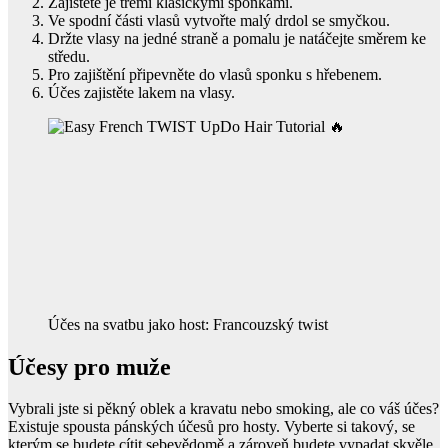
Zajistěte je třemi klasickými sponkami.
Ve spodní části vlasů vytvořte malý drdol se smyčkou.
Držte vlasy na jedné straně a pomalu je natáčejte směrem ke
středu.
Pro zajištění připevněte do vlasů sponku s hřebenem.
Účes zajistěte lakem na vlasy.
Účes na svatbu jako host: Francouzský twist
Účesy pro muže
Vybrali jste si pěkný oblek a kravatu nebo smoking, ale co váš účes?
Existuje spousta pánských účesů pro hosty. Vyberte si takový, se
kterým se budete cítit sebevědomě a zároveň budete vypadat skvěle.