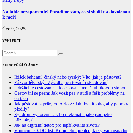
Rady a tipy
Na tohle nezapomeňte! Poradíme vám, co si sbalit na dovolenou
k moři
Čvc 9, 2025
VYHLEDAT
NEJNOVĚJŠÍ ČLÁNKY
Ibišek bahenní, čínský nebo syrský: Víte, jak je pěstovat?
Zázvor lékařský: Výsadba, pěstování i skladování
Udržitelné cestování: Jak cestovat s menší uhlíkovou stopou
Cestování se psem: Jak vozit psa v autě a řešit problémy na
cestách
Jak pěstovat papriky od A do Z: Jak docílit toho, aby papriky
plodily?
Syndrom vyhoření: Jak ho překonat a jaké jsou jeho
příznaky?
Jak na digitální detox pro lepší kvalitu života?
Vánoční TO-DO list: Kompletní přehled, který vám usnadní