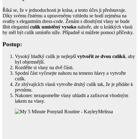
Říká se, že v jednoduchosti je krása, a tento účes ji představuje.
Díky svému čistému a upravenému vzhledu se hodí zejména na
svatby s elegantním dress-code. Ženám s dlouhými vlasy se bude
líbit elegantní
culík umístěný vysoko
nahoře, ale u krátkých vlasů
by měl být culík umístěn níže. Případně si můžete pomoci příčesky.
Postup:
Vysoký hladký culík je nejlepší
vytvořit ze dvou culíků
, aby
byl objemnější.
Rozdělte si vlasy na dvě části.
Spodní část vyčesejte nahoru na temeno hlavy a vytvořte
culík.
Ze zbývajících vlasů vytvořte druhý culík tak, že je přidáte k
prvnímu.
Nakonec nezapomeňte vlasy uhladit a zafixovat vhodným
lakem na vlasy.