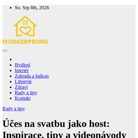
Skip
So. Srp 8th, 2026
to
content
Homespring
Magazín o bydlení a životě
Bydlení
Interiér
Zahrada a balkon
Lifestyle
Zdraví
Rady a tipy
Kontakt
Rady a tipy
Účes na svatbu jako host:
Inspirace, tipy a videonávody