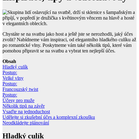
Chystáte se na svatbu jako host a ještě jste se nerozhodli, jaký účes
zvolit? Nabídneme vám inspiraci, od elegantního hladkého culíku až
po romantické vlny. Poskytneme vám také několik tipů, které vám
pomohou připravit se na svatbu a vybrat ten nejlepší účes.
Obsah
Hladký culík
Postup:
Velké vlny
Postup:
Francouzský twist
Postup:
Účesy pro muže
Několik tipů na závěr
Vsaďte na jednoduchost
Udělejte si zkušební účes a komplexní zkoušku
Neodkládejte plánování
Hladký culík