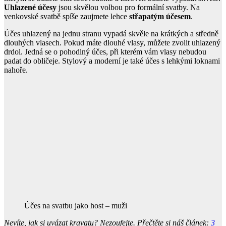
Uhlazené účesy
jsou skvělou volbou pro formální svatby. Na
venkovské svatbě spíše zaujmete lehce
střapatým účesem
.
Účes uhlazený na jednu stranu vypadá skvěle na krátkých a středně
dlouhých vlasech. Pokud máte dlouhé vlasy, můžete zvolit uhlazený
drdol. Jedná se o pohodlný účes, při kterém vám vlasy nebudou
padat do obličeje. Stylový a moderní je také účes s lehkými loknami
nahoře.
Účes na svatbu jako host – muži
Nevíte, jak si uvázat kravatu? Nezoufejte. Přečtěte si náš článek:
3