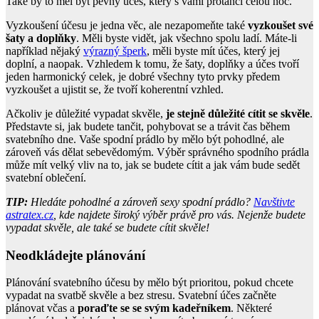
Také by to měl být pevný účes, který s vámi protančí celou noc.
Vyzkoušení účesu je jedna věc, ale nezapomeňte také
vyzkoušet své
šaty a doplňky
. Měli byste vidět, jak všechno spolu ladí. Máte-li
například nějaký
výrazný šperk
, měli byste mít účes, který jej
doplní, a naopak. Vzhledem k tomu, že šaty, doplňky a účes tvoří
jeden harmonický celek, je dobré všechny tyto prvky předem
vyzkoušet a ujistit se, že tvoří koherentní vzhled.
Ačkoliv je důležité vypadat skvěle,
je stejně důležité cítit se skvěle
.
Představte si, jak budete tančit, pohybovat se a trávit čas během
svatebního dne. Vaše spodní prádlo by mělo být pohodlné, ale
zároveň vás dělat sebevědomým. Výběr správného spodního prádla
může mít velký vliv na to, jak se budete cítit a jak vám bude sedět
svatební oblečení.
TIP:
Hledáte pohodlné a zároveň sexy spodní prádlo?
Navštivte
astratex.cz
, kde najdete široký výběr právě pro vás. Nejenže budete
vypadat skvěle, ale také se budete cítit skvěle!
Neodkládejte plánování
Plánování svatebního účesu by mělo být prioritou, pokud chcete
vypadat na svatbě skvěle a bez stresu. Svatební účes začněte
plánovat včas a
poraďte se se svým kadeřníkem
. Některé