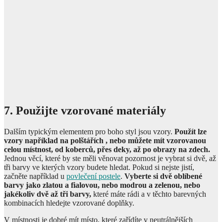
7. Použijte vzorované materiály
Dalším typickým elementem pro boho styl jsou vzory.
Použít lze
vzory například na polštářích , nebo můžete mít vzorovanou
celou místnost, od koberců, přes deky, až po obrazy na zdech.
Jednou věcí, které by ste měli věnovat pozornost je vybrat si dvě, až
tři barvy ve kterých vzory budete hledat. Pokud si nejste jistí,
začněte například u
povlečení postele
.
Vyberte si dvě oblíbené
barvy jako zlatou a fialovou, nebo modrou a zelenou, nebo
jakékoliv dvě až tři barvy,
které máte rádi a v těchto barevných
kombinacích hledejte vzorované doplňky.
V místnosti je dobré mít místo, které zařídíte v neutrálnějších