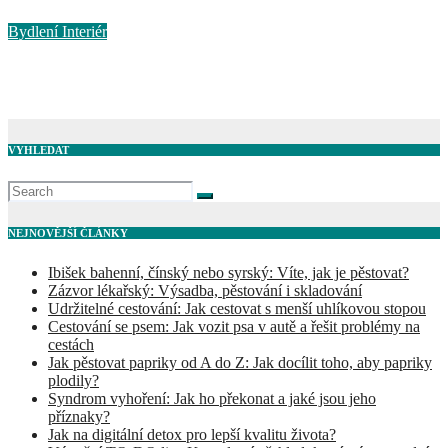
Říj 3, 2024
Bydlení
Interiér
Praktické tipy, jak zařídit malý byt 2+kk pro pohodlné bydlení
Úno 12, 2024
VYHLEDAT
NEJNOVĚJŠÍ ČLÁNKY
Ibišek bahenní, čínský nebo syrský: Víte, jak je pěstovat?
Zázvor lékařský: Výsadba, pěstování i skladování
Udržitelné cestování: Jak cestovat s menší uhlíkovou stopou
Cestování se psem: Jak vozit psa v autě a řešit problémy na
cestách
Jak pěstovat papriky od A do Z: Jak docílit toho, aby papriky
plodily?
Syndrom vyhoření: Jak ho překonat a jaké jsou jeho
příznaky?
Jak na digitální detox pro lepší kvalitu života?