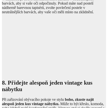
barvách, aby si vaše oči odpočinuly. Pokud máte nad postelí
nádherně barevnou tapisérii, zvolte povlečení postele v
neutrálnějších barvách, aby vaše oči měli místo na zklidnění.
8. Přidejte alespoň jeden vintage kus
nábytku
Při zařizování obývacího pokoje ve stylu
boho, zkuste najít
alespoň jeden kus vintage nábytku.
Může to být křeslo, komoda,