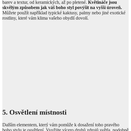
barev a textur, od keramických, až po pletené.
Květináče jsou
skvělým způsobem jak váš boho styl povýšit na vyšší úroveň.
Můžete použít například typické kaktusy, palmy nebo jiné exotické
rostliny, které vám klima vašeho obydlí dovolí.
5. Osvětlení místnosti
Dalším elementem, který vám pomůže k dosažení toho pravého
boho stylu je osvětlení. Využijte vícero druhů zdrojů světla, podobně