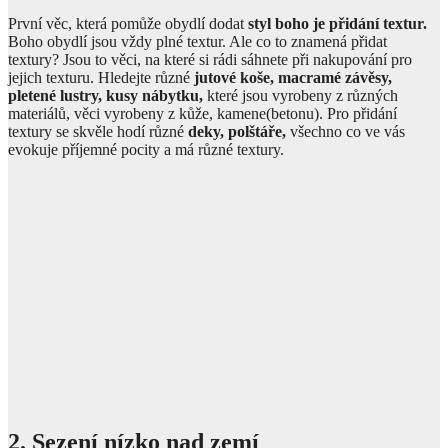
První věc, která pomůže obydlí dodat
styl boho je přidání textur.
Boho obydlí jsou vždy plné textur. Ale co to znamená přidat
textury? Jsou to věci, na které si rádi sáhnete při nakupování pro
jejich texturu. Hledejte různé
jutové koše, macramé závěsy,
pletené lustry, kusy nábytku,
které jsou vyrobeny z různých
materiálů, věci vyrobeny z kůže, kamene(betonu). Pro přidání
textury se skvěle hodí různé
deky, polštáře,
všechno co ve vás
evokuje příjemné pocity a má různé textury.
2. Sezení nízko nad zemí