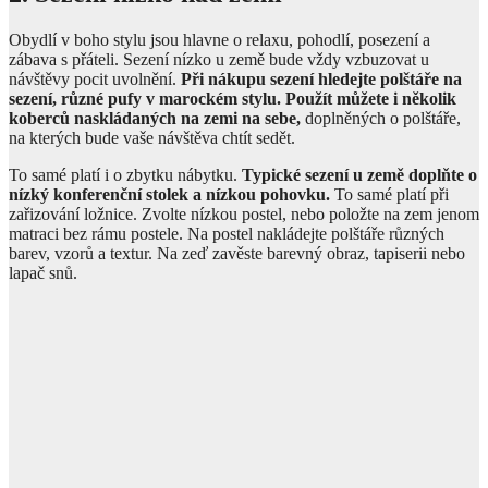
Obydlí v boho stylu jsou hlavne o relaxu, pohodlí, posezení a
zábava s přáteli. Sezení nízko u země bude vždy vzbuzovat u
návštěvy pocit uvolnění.
Při nákupu sezení hledejte polštáře na
sezení, různé pufy v marockém stylu. Použít můžete i několik
koberců naskládaných na zemi na sebe,
doplněných o polštáře,
na kterých bude vaše návštěva chtít sedět.
To samé platí i o zbytku nábytku.
Typické sezení u země doplňte o
nízký konferenční stolek a nízkou pohovku.
To samé platí při
zařizování ložnice. Zvolte nízkou postel, nebo položte na zem jenom
matraci bez rámu postele. Na postel nakládejte polštáře různých
barev, vzorů a textur. Na zeď zavěste barevný obraz, tapiserii nebo
lapač snů.