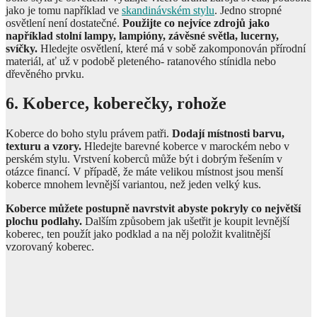
jako je tomu například ve
skandinávském stylu
. Jedno stropné
osvětlení není dostatečné.
Použijte co nejvíce zdrojů jako
například stolní lampy, lampióny, závěsné světla, lucerny,
svíčky.
Hledejte osvětlení, které má v sobě zakomponován přírodní
materiál, ať už v podobě pleteného- ratanového stínidla nebo
dřevěného prvku.
6. Koberce, koberečky, rohože
Koberce do boho stylu právem patři.
Dodají místnosti barvu,
texturu a vzory.
Hledejte barevné koberce v marockém nebo v
perském stylu. Vrstvení koberců může být i dobrým řešením v
otázce financí. V případě, že máte velikou místnost jsou menší
koberce mnohem levnější variantou, než jeden velký kus.
Koberce můžete postupně navrstvit abyste pokryly co největší
plochu podlahy.
Dalším způsobem jak ušetřit je koupit levnější
koberec, ten použít jako podklad a na něj položit kvalitnější
vzorovaný koberec.