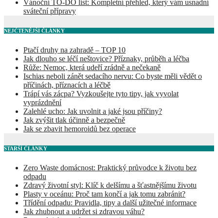
Vánoční TO-DO list: Kompletní přehled, který vám usnadní
sváteční přípravy
NEJČTENĚJŠÍ ČLÁNKY
Ptačí druhy na zahradě – TOP 10
Jak dlouho se léčí neštovice? Příznaky, průběh a léčba
Růže: Nemoc, která udeří zrádně a nečekaně
Ischias neboli zánět sedacího nervu: Co byste měli vědět o
příčinách, příznacích a léčbě
Trápí vás zácpa? Vyzkoušejte tyto tipy, jak vyvolat
vyprázdnění
Zalehlé ucho: Jak uvolnit a jaké jsou příčiny?
Jak zvýšit tlak účinně a bezpečně
Jak se zbavit hemoroidů bez operace
STARŠÍ ČLÁNKY
Zero Waste domácnost: Praktický průvodce k životu bez
odpadu
Zdravý životní styl: Klíč k delšímu a šťastnějšímu životu
Plasty v oceánu: Proč tam končí a jak tomu zabránit?
Třídění odpadu: Pravidla, tipy a další užitečné informace
Jak zhubnout a udržet si zdravou váhu?