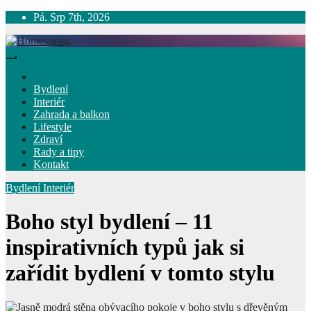
Skip
Pá. Srp 7th, 2026
to
content
Homespring
Magazín o bydlení a životě
Bydlení
Interiér
Zahrada a balkon
Lifestyle
Zdraví
Rady a tipy
Kontakt
Bydlení
Interiér
Boho styl bydlení – 11
inspirativních typů jak si
zařídit bydlení v tomto stylu