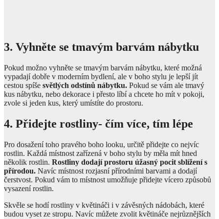
3. Vyhněte se tmavým barvám nábytku
Pokud možno vyhněte se tmavým barvám nábytku, které možná
vypadají dobře v moderním bydlení, ale v boho stylu je lepší jít
cestou spíše
světlých odstínů nábytku.
Pokud se vám ale tmavý
kus nábytku, nebo dekorace i přesto líbí a chcete ho mít v pokoji,
zvole si jeden kus, který umístíte do prostoru.
4. Přidejte rostliny- čím více, tím lépe
Pro dosažení toho pravého boho looku, určitě přidejte co nejvíc
rostlin. Každá místnost zařízená v boho stylu by měla mít hned
několik rostlin.
Rostliny dodají prostoru úžasný pocit sblížení s
přírodou.
Navíc místnost rozjasní přírodními barvami a dodají
čerstvost. Pokud vám to místnost umožňuje přidejte vícero způsobů
vysazení rostlin.
Skvěle se hodí rostliny v květináči i v závěsných nádobách, které
budou vyset ze stropu. Navíc můžete zvolit květináče nejrůznějších