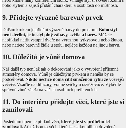
nebo klidně malý konferenční stolík. Vintage styl si skvěle rozumí s
boho stylem a zajistí přidání charakteru a osobitosti do místnosti.
9. Přidejte výrazně barevný prvek
Dalším krokem je přidání výrazné barvy do prostoru.
Boho styl
není sterilní, je to styl plný zábavy, světla a barev.
Můžete
například natřít vstupní dveře na výraznou tyrkysovou nebo žlutou,
nebo natřete barevně židle u stolu, nejlépe každou na jinou barvu.
10. Důležitá je vůně domova
Náš další typ není až tak o dekorování jako o vytvoření příjemné
atmosféry domova. Vůně je důležitým prvkem a neměla by se
podceňovat.
Nikdo nechce doma cítit smaženou rybu ze včerejší
večeře.
Vsaďte na difuzory, vonné svíčky a osvěžovače. Výběr té
správné vůně záleží na vašich osobních preferencích.
11. Do interiéru přidejte věci, které jste si
zamilovali
Posledním tipem je přidání věcí,
které jste si v průběhu let
zamilovali.
Ať už jsou to věci, které jste si koupili na dovolené,