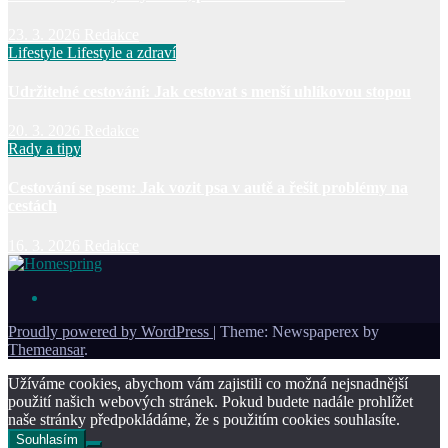
23. 3. 2026
Redakce
Lifestyle
Lifestyle a zdraví
Udržitelné cestování: Jak cestovat s menší uhlíkovou stopou
20. 3. 2026
Redakce
Rady a tipy
Cestování se psem: Jak vozit psa v autě a řešit problémy na
cestách
16. 3. 2026
Redakce
Proudly powered by WordPress
|
Theme: Newspaperex by
Themeansar
.
Užíváme cookies, abychom vám zajistili co možná nejsnadnější
použití našich webových stránek. Pokud budete nadále prohlížet
naše stránky předpokládáme, že s použitím cookies souhlasíte.
Souhlasím