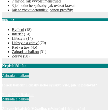
7 metod, jak vyvolat menstruaci
3 jednoduché způsoby, jak uvázat kravatu
Jak se zbavit octomilek jednou provždy
RUBRIKY
Bydlení
(18)
Interiér
(14)
Lifestyle
(14)
Lifestyle a zdraví
(70)
Rady a tipy
(45)
Zahrada a balkon
(31)
Zdraví
(58)
Nepřehlédněte
Zahrada a balkon
Ibišek bahenní, čínský nebo syrský: Víte, jak je pěstovat?
21. 4. 2026
Redakce
Zahrada a balkon
Zázvor lékařský: Výsadba, pěstování i skladování