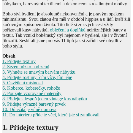
Boho styl bydlení je absolutně nekonvenční a je pravým opakem
minimalismu. Svou zlatou éru měl v období hippies a u lidí, kteří žili
kočovným způsobem života. Tito lidé si ze svých cest vždy
pořizovali kusy nábytků,
oblečení a doplňků
nejrůznějších barev a
textur. Tak vznikl bohémský styl nejenom v bydlení, ale i v životní
filozofii. Sesbírali jsme pro vás 11 tipů jak si zařídit své obydlí v
boho stylu.
Obsah
1. Přidejte textury
2. Sezení nízko nad zemí
3. Vyhněte se tmavým barvám nábytku
4. Přidejte rostliny- čím více, tím lépe
5. Osvětlení místnosti
6. Koberce, koberečky, rohože
7. Použijte vzorované materiály
8. Přidejte alespoň jeden vintage kus nábytku
9. Přidejte výrazně barevný prvek
10. Důležitá je vůně domova
11. Do interiéru přidejte věci, které jste si zamilovali
1. Přidejte textury