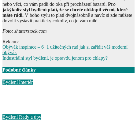
nebo věci, co vám padli do oka při procházení bazarů.
Pro
jakýkoliv styl bydlení platí, že se chcete obklopit věcmi, které
máte rádi.
V boho stylu to platí dvojnásobně a navíc si zde můžete
dovolit vystavit prakticky cokoliv, co je vám milé.
Foto: shutterstock.com
Reklama
Navigace
Obývák inspirace – 6+1 užitečných rad jak si zařídit váš moderní
obývák
pro
Industriální styl bydlení, je opravdu jenom pro chlapy?
příspěvek
Podobné články
Bydlení
Interiér
Jak přinést hygge styl do vašeho domova: Tajemství severské
pohody
Říj 3, 2024
Bydlení
Rady a tipy
Babské rady vs. dezinsekce: Co skutečně vyhubí štěnice v bytě?