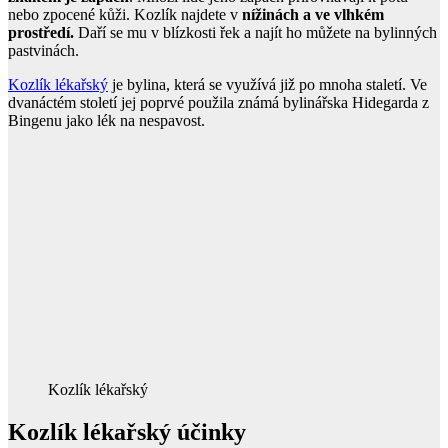
nebo zpocené kůži. Kozlík najdete v
nížinách a ve vlhkém
prostředí.
Daří se mu v blízkosti řek a najít ho můžete na bylinných
pastvinách.
Kozlík lékařský
je bylina, která se využívá již po mnoha staletí. Ve
dvanáctém století jej poprvé použila známá bylinářska Hidegarda z
Bingenu jako lék na nespavost.
Kozlík lékařský
Kozlík lékařský účinky