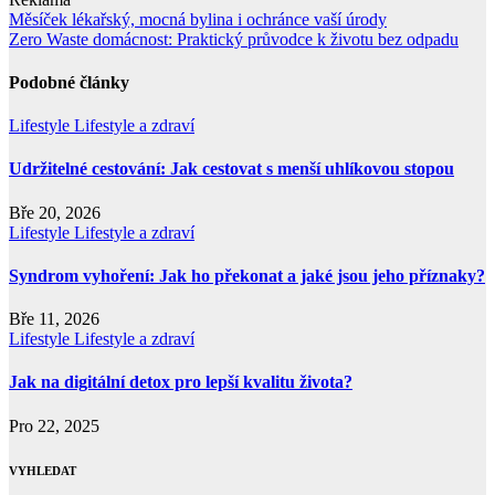
Navigace
Měsíček lékařský, mocná bylina i ochránce vaší úrody
Zero Waste domácnost: Praktický průvodce k životu bez odpadu
pro
příspěvek
Podobné články
Lifestyle
Lifestyle a zdraví
Udržitelné cestování: Jak cestovat s menší uhlíkovou stopou
Bře 20, 2026
Lifestyle
Lifestyle a zdraví
Syndrom vyhoření: Jak ho překonat a jaké jsou jeho příznaky?
Bře 11, 2026
Lifestyle
Lifestyle a zdraví
Jak na digitální detox pro lepší kvalitu života?
Pro 22, 2025
VYHLEDAT