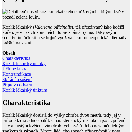
Kozlík lékařský (
Valeriana officinalis
), též přezdívaný jako kočičí
kořen, je v našich končinách dobře známá bylina. Díky svým
sedativním účinkům se hojně využívá jako homeopatická alternativa
prášků na spaní.
Obsah
Charakteristika
Kozlík lékařský účinky
Účinné látky
Kontraindikace
Sbírání a sušení
Příprava odvaru
Kozlík lékařský tinktura
Charakteristika
Kozlík lékařský dorůstá do výšky zhruba dvou metrů, tedy jej v
přírodě lze snadno spatřit. Charakteristickým znakem jsou zpeřené
listy a hustým květenstvím drobných květů. Jeho nezaměnitelným
znakem je zápach
. Mnozí lidé jeho zápach přirovnávají k potu