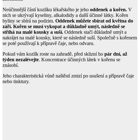
Neúčinnější částí kozlíku lékařského je jeho
oddenek a kořen.
V
nich se ukrývají kyseliny, alkalodidy a další účinné látky. Kořen
byliny se sbírá na podzim.
Oddenek můžete sbírat od května do
září. Kořen se musí vykopat a důkladně umýt, následně se
stříhá na malé kousky a suší.
Oddenek stačí důkladně umýt a
nakrájet na malé kousky, které se následně suší. Společně s kořenem
se poté používají k přípravě čaje, nebo odvaru.
Pokud vám kozlík roste na zahradě, před sklizní ho
pár dní, až
týden nezalévejte
. Koncentrace účinných látek v kořenu se
znásobí.
Jeho charakteristická vůně naštěstí zmizí po usušení a přípravě čaje
nebo tinktury.