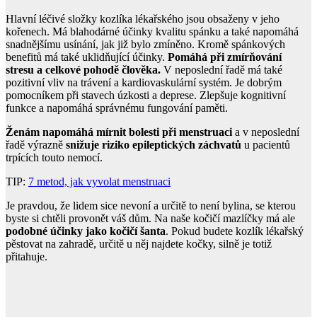
Hlavní léčivé složky kozlíka lékařského jsou obsaženy v jeho
kořenech. Má blahodárné účinky kvalitu spánku a také napomáhá
snadnějšímu usínání, jak již bylo zmíněno. Kromě spánkových
benefitů má také uklidňující účinky.
Pomáhá při zmírňování
stresu a celkové pohodě člověka.
V neposlední řadě má také
pozitivní vliv na trávení a kardiovaskulární systém. Je dobrým
pomocníkem při stavech úzkosti a deprese. Zlepšuje kognitivní
funkce a napomáhá správnému fungování paměti.
Ženám napomáhá mírnit bolesti při menstruaci
a v neposlední
řadě výrazně
snižuje riziko epileptických záchvatů
u pacientů
trpících touto nemocí.
TIP:
7 metod, jak vyvolat menstruaci
Je pravdou, že lidem sice nevoní a určitě to není bylina, se kterou
byste si chtěli provonět váš dům. Na naše kočičí mazlíčky má ale
podobné účinky jako kočičí šanta
. Pokud budete kozlík lékařský
pěstovat na zahradě, určitě u něj najdete kočky, silně je totiž
přitahuje.