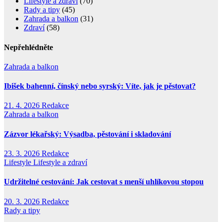
Lifestyle a zdraví
(70)
Rady a tipy
(45)
Zahrada a balkon
(31)
Zdraví
(58)
Nepřehlédněte
Zahrada a balkon
Ibišek bahenní, čínský nebo syrský: Víte, jak je pěstovat?
21. 4. 2026
Redakce
Zahrada a balkon
Zázvor lékařský: Výsadba, pěstování i skladování
23. 3. 2026
Redakce
Lifestyle
Lifestyle a zdraví
Udržitelné cestování: Jak cestovat s menší uhlíkovou stopou
20. 3. 2026
Redakce
Rady a tipy