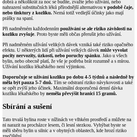
dobrá a několikrát za noc se budíte, zvažte jeho užívání, nebo
nahrazení substitučních léků přírodnější alternativou
v podobě čaje,
nebo tinktury z kozlíku.
Nemá totiž vedlejší účinky jako mají
prášky na spaní.
Při nadměrném každodenním
používání se ale riziko závislosti na
kozlíku zvyšuje
. Proto byste měli občas přerušit jeho užívání.
Při nadměrném užívání velikých dávek vzniká také riziko opačného
efektu. U některých lidí při užívání velkých dávek
může vyvolat
pocity nervozity, úzkosti, nebo poruchy spánku
. Jako u všech
bylin, nebo obecně platí, že vše je potřeba brát rozumně a s mírou.
Užívání kozlíku lékařského není výjimkou.
Doporučuje se užívání kozlíku po dobu 4-5 týdnů a následně by
měla být pauza 5-7 dnů.
Tím se odstraní riziko návykovosti a také
se opět zvýší jeho účinek. Maximální doporučená denní dávka
kozlíku lékařského by
neměla převýšit hranici 15 gramů.
Sbírání a sušení
Tato trvalá bylina roste v nížinách ve vlhkém prostředí a můžete na
ni narazit na procházce lesem, či lesní stezkou. Vyhýbat byste se
měli sběru bylin u silnic a v obytných oblastech, kde hrozí riziko
znečištění.