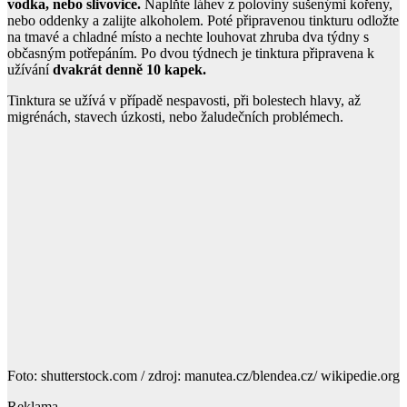
vodka, nebo slivovice.
Naplňte láhev z poloviny sušenými kořeny,
nebo oddenky a zalijte alkoholem. Poté připravenou tinkturu odložte
na tmavé a chladné místo a nechte louhovat zhruba dva týdny s
občasným potřepáním. Po dvou týdnech je tinktura připravena k
užívání
dvakrát denně 10 kapek.
Tinktura se užívá v případě nespavosti, při bolestech hlavy, až
migrénách, stavech úzkosti, nebo žaludečních problémech.
Foto: shutterstock.com / zdroj: manutea.cz/blendea.cz/ wikipedie.org
Reklama