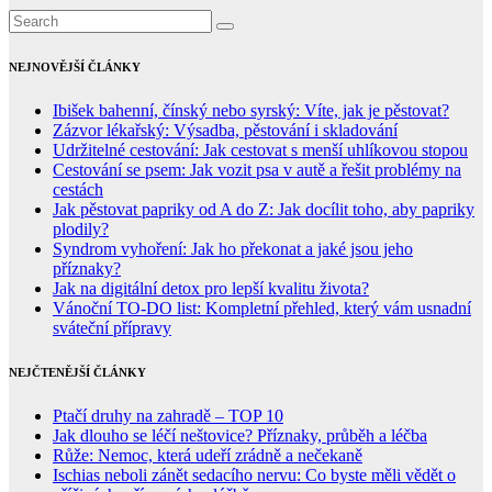
NEJNOVĚJŠÍ ČLÁNKY
Ibišek bahenní, čínský nebo syrský: Víte, jak je pěstovat?
Zázvor lékařský: Výsadba, pěstování i skladování
Udržitelné cestování: Jak cestovat s menší uhlíkovou stopou
Cestování se psem: Jak vozit psa v autě a řešit problémy na
cestách
Jak pěstovat papriky od A do Z: Jak docílit toho, aby papriky
plodily?
Syndrom vyhoření: Jak ho překonat a jaké jsou jeho
příznaky?
Jak na digitální detox pro lepší kvalitu života?
Vánoční TO-DO list: Kompletní přehled, který vám usnadní
sváteční přípravy
NEJČTENĚJŠÍ ČLÁNKY
Ptačí druhy na zahradě – TOP 10
Jak dlouho se léčí neštovice? Příznaky, průběh a léčba
Růže: Nemoc, která udeří zrádně a nečekaně
Ischias neboli zánět sedacího nervu: Co byste měli vědět o