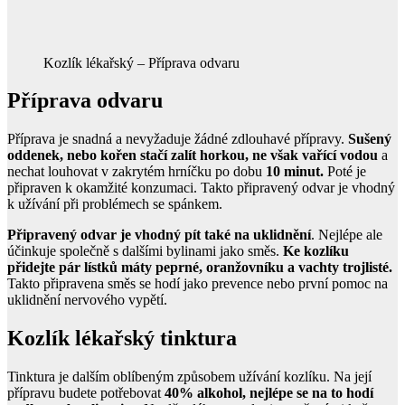
Kozlík lékařský – Příprava odvaru
Příprava odvaru
Příprava je snadná a nevyžaduje žádné zdlouhavé přípravy.
Sušený
oddenek, nebo kořen stačí zalít horkou, ne však vařící vodou
a
nechat louhovat v zakrytém hrníčku po dobu
10 minut.
Poté je
připraven k okamžité konzumaci. Takto připravený odvar je vhodný
k užívání při problémech se spánkem.
Připravený odvar je vhodný pít také na uklidnění
. Nejlépe ale
účinkuje společně s dalšími bylinami jako směs.
Ke kozlíku
přidejte pár lístků máty peprné, oranžovníku a vachty trojlisté.
Takto připravena směs se hodí jako prevence nebo první pomoc na
uklidnění nervového vypětí.
Kozlík lékařský tinktura
Tinktura je dalším oblíbeným způsobem užívání kozlíku. Na její
přípravu budete potřebovat
40% alkohol, nejlépe se na to hodí