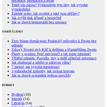
příčinách, příznacích a léčbě
Trápí vás zácpa? Vyzkoušejte tyto tipy, jak vyvolat
vyprázdnění
Zalehlé ucho: Jak uvolnit a jaké jsou příčiny?
Jak zvýšit tlak účinně a bezpečně
Jak se zbavit hemoroidů bez operace
STARŠÍ ČLÁNKY
Zero Waste domácnost: Praktický průvodce k životu bez
odpadu
Zdravý životní styl: Klíč k delšímu a šťastnějšímu životu
Plasty v oceánu: Proč tam končí a jak tomu zabránit?
Třídění odpadu: Pravidla, tipy a další užitečné informace
Jak zhubnout a udržet si zdravou váhu?
7 metod, jak vyvolat menstruaci
3 jednoduché způsoby, jak uvázat kravatu
Jak se zbavit octomilek jednou provždy
RUBRIKY
Bydlení
(18)
Interiér
(14)
Lifestyle
(14)