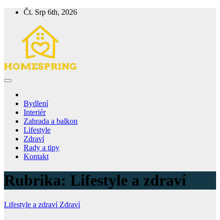
Skip
Čt. Srp 6th, 2026
to
content
Homespring
Magazín o bydlení a životě
Bydlení
Interiér
Zahrada a balkon
Lifestyle
Zdraví
Rady a tipy
Kontakt
Rubrika:
Lifestyle a zdraví
Lifestyle a zdraví
Zdraví