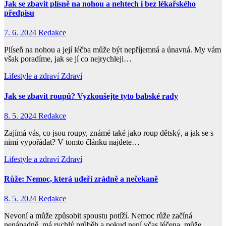
Jak se zbavit plísně na nohou a nehtech i bez lékařského
předpisu
7. 6. 2024
Redakce
Plíseň na nohou a její léčba může být nepříjemná a únavná. My vám
však poradíme, jak se jí co nejrychleji…
Lifestyle a zdraví
Zdraví
Jak se zbavit roupů? Vyzkoušejte tyto babské rady
8. 5. 2024
Redakce
Zajímá vás, co jsou roupy, známé také jako roup dětský, a jak se s
nimi vypořádat? V tomto článku najdete…
Lifestyle a zdraví
Zdraví
Růže: Nemoc, která udeří zrádně a nečekaně
8. 5. 2024
Redakce
Nevoní a může způsobit spoustu potíží. Nemoc růže začíná
nenápadně, má rychlý průběh a pokud není včas léčena, může