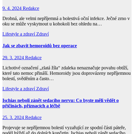
9. 4. 2024
Redakce
Drobná, ale velmi nepříjemná a bolestivá oční infekce. Ječné zrno v
oku se může vyskytnout u kohokoli bez ohledu na…
Lifestyle a zdraví
Zdraví
Jak se zbavit hemoroidů bez operace
29. 3. 2024
Redakce
Lichotivé označení „zlatá žíla“ zdaleka nenaznačuje povahu obtíží,
které tato nemoc přináší. Hemoroidy jsou doprovázeny nepříjemnou
bolestí, svěděním a často…
Lifestyle a zdraví
Zdraví
Ischias neboli zánět sedacího nervu: Co byste měli vědět o
příčinách, příznacích a léčbě
25. 3. 2024
Redakce
Projevuje se nepříjemnou bolestí vyzařující ze spodní části páteře,
podél hýždí až do dolních končetin. Ischias neboli zánět sedacího