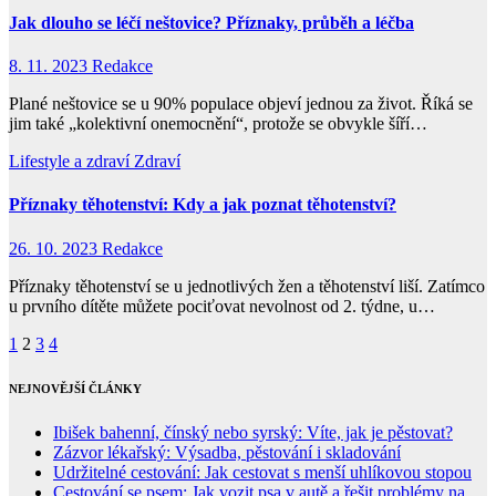
Jak dlouho se léčí neštovice? Příznaky, průběh a léčba
8. 11. 2023
Redakce
Plané neštovice se u 90% populace objeví jednou za život. Říká se
jim také „kolektivní onemocnění“, protože se obvykle šíří…
Lifestyle a zdraví
Zdraví
Příznaky těhotenství: Kdy a jak poznat těhotenství?
26. 10. 2023
Redakce
Příznaky těhotenství se u jednotlivých žen a těhotenství liší. Zatímco
u prvního dítěte můžete pociťovat nevolnost od 2. týdne, u…
Stránkování
1
2
3
4
příspěvků
NEJNOVĚJŠÍ ČLÁNKY
Ibišek bahenní, čínský nebo syrský: Víte, jak je pěstovat?
Zázvor lékařský: Výsadba, pěstování i skladování
Udržitelné cestování: Jak cestovat s menší uhlíkovou stopou
Cestování se psem: Jak vozit psa v autě a řešit problémy na