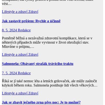
vést…
Lifestyle a zdraví
Zdraví
Jak zastavit průjem: Rychle a účinně
8. 5. 2024
Redakce
Poměrně běžná a nezávažná zdravotní komplikace, která se v
některých případech může vyvinout v život ohrožující stav.
Mluvíme o průjmu,…
Lifestyle a zdraví
Zdraví
Salmonela: Obávaný strašák trávicího traktu
7. 5. 2024
Redakce
Říká se jí také nemoc léta a letních grilovaček, ale může zaútočit
kdykoli během roku. Salmonela postihuje lidi všech věkových…
Lifestyle a zdraví
Zdraví
Jak se zbavit ječného zrna přes noc: Je to možné?