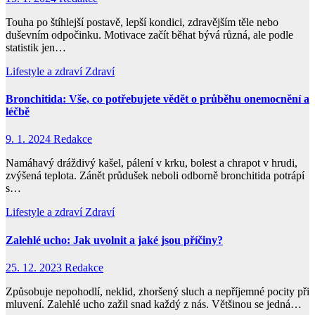
Touha po štíhlejší postavě, lepší kondici, zdravějším těle nebo
duševním odpočinku. Motivace začít běhat bývá různá, ale podle
statistik jen…
Lifestyle a zdraví
Zdraví
Bronchitida: Vše, co potřebujete vědět o průběhu onemocnění a
léčbě
9. 1. 2024
Redakce
Namáhavý dráždivý kašel, pálení v krku, bolest a chrapot v hrudi,
zvýšená teplota. Zánět průdušek neboli odborně bronchitida potrápí
s…
Lifestyle a zdraví
Zdraví
Zalehlé ucho: Jak uvolnit a jaké jsou příčiny?
25. 12. 2023
Redakce
Způsobuje nepohodlí, neklid, zhoršený sluch a nepříjemné pocity při
mluvení. Zalehlé ucho zažil snad každý z nás. Většinou se jedná…