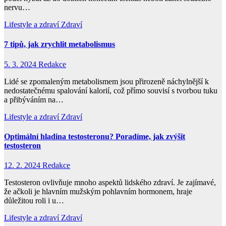
nervu…
Lifestyle a zdraví
Zdraví
7 tipů, jak zrychlit metabolismus
5. 3. 2024
Redakce
Lidé se zpomaleným metabolismem jsou přirozeně náchylnější k
nedostatečnému spalování kalorií, což přímo souvisí s tvorbou tuku
a přibýváním na…
Lifestyle a zdraví
Zdraví
Optimální hladina testosteronu? Poradíme, jak zvýšit
testosteron
12. 2. 2024
Redakce
Testosteron ovlivňuje mnoho aspektů lidského zdraví. Je zajímavé,
že ačkoli je hlavním mužským pohlavním hormonem, hraje
důležitou roli i u…
Lifestyle a zdraví
Zdraví