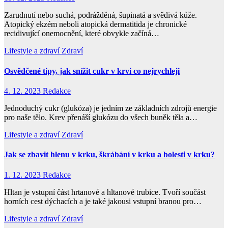
Zarudnutí nebo suchá, podrážděná, šupinatá a svědivá kůže.
Atopický ekzém neboli atopická dermatitida je chronické
recidivující onemocnění, které obvykle začíná…
Lifestyle a zdraví
Zdraví
Osvědčené tipy, jak snížit cukr v krvi co nejrychleji
4. 12. 2023
Redakce
Jednoduchý cukr (glukóza) je jedním ze základních zdrojů energie
pro naše tělo. Krev přenáší glukózu do všech buněk těla a…
Lifestyle a zdraví
Zdraví
Jak se zbavit hlenu v krku, škrábání v krku a bolesti v krku?
1. 12. 2023
Redakce
Hltan je vstupní část hrtanové a hltanové trubice. Tvoří součást
horních cest dýchacích a je také jakousi vstupní branou pro…
Lifestyle a zdraví
Zdraví