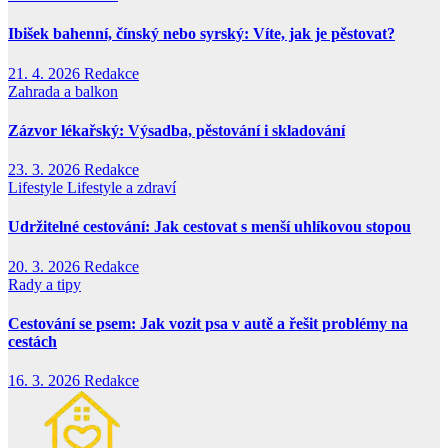
Ibišek bahenní, čínský nebo syrský: Víte, jak je pěstovat?
21. 4. 2026
Redakce
Zahrada a balkon
Zázvor lékařský: Výsadba, pěstování i skladování
23. 3. 2026
Redakce
Lifestyle
Lifestyle a zdraví
Udržitelné cestování: Jak cestovat s menší uhlíkovou stopou
20. 3. 2026
Redakce
Rady a tipy
Cestování se psem: Jak vozit psa v autě a řešit problémy na
cestách
16. 3. 2026
Redakce