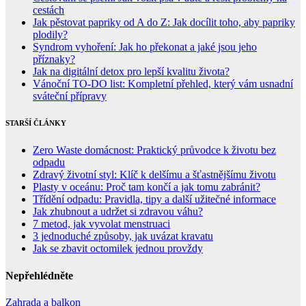
cestách
Jak pěstovat papriky od A do Z: Jak docílit toho, aby papriky
plodily?
Syndrom vyhoření: Jak ho překonat a jaké jsou jeho
příznaky?
Jak na digitální detox pro lepší kvalitu života?
Vánoční TO-DO list: Kompletní přehled, který vám usnadní
sváteční přípravy
STARŠÍ ČLÁNKY
Zero Waste domácnost: Praktický průvodce k životu bez
odpadu
Zdravý životní styl: Klíč k delšímu a šťastnějšímu životu
Plasty v oceánu: Proč tam končí a jak tomu zabránit?
Třídění odpadu: Pravidla, tipy a další užitečné informace
Jak zhubnout a udržet si zdravou váhu?
7 metod, jak vyvolat menstruaci
3 jednoduché způsoby, jak uvázat kravatu
Jak se zbavit octomilek jednou provždy
Nepřehlédněte
Zahrada a balkon